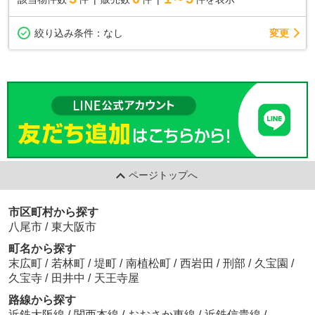
変更
絞り込み条件：
なし
ページトップへ
市区町村から探す
八尾市
/
東大阪市
町名から探す
末広町
/
若林町
/
堤町
/
南植松町
/
西岩田
/
刑部
/
久宝園
/
久宝寺
/
田井中
/
天王寺屋
路線から探す
近鉄大阪線
/
関西本線
/
おおさか東線
/
近鉄信貴線
/