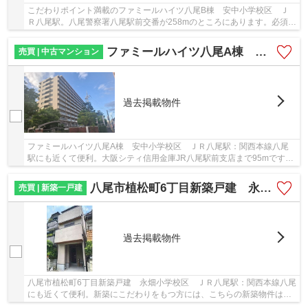
こだわりポイント満載のファミールハイツ八尾B棟 安中小学校区 Ｊ
Ｒ八尾駅。八尾警察署八尾駅前交番が258mのところにあります。必須条
件として挙げる方が多い、エレベーター付きの物...
ファミールハイツ八尾A棟 安中小学校区 ＪＲ八尾駅
売買 | 中古マンション
過去掲載物件
ファミールハイツ八尾A棟 安中小学校区 ＪＲ八尾駅：関西本線八尾
駅にも近くて便利。大阪シティ信用金庫JR八尾駅前支店まで95mです。
12階建ての物件で周辺環境も良いです。こちらの...
八尾市植松町6丁目新築戸建 永畑小学校区 ＪＲ八尾駅
売買 | 新築一戸建
過去掲載物件
八尾市植松町6丁目新築戸建 永畑小学校区 ＪＲ八尾駅：関西本線八尾
にも近くて便利。新築にこだわりをもつ方には、こちらの新築物件はい
かがでしょうか。築2年以内の築浅物件です。...