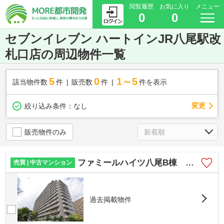
閲覧履歴
お気に入り
メニュー
0
0
セブンイレブン ハートインJR八尾駅改
札口店の周辺物件一覧
5
0
1～5
該当物件数
件
販売数
件
件を表示
変更
絞り込み条件：
なし
販売物件のみ
ファミールハイツ八尾B棟 安中小学校区 ＪＲ八尾駅
売買 | 中古マンション
過去掲載物件