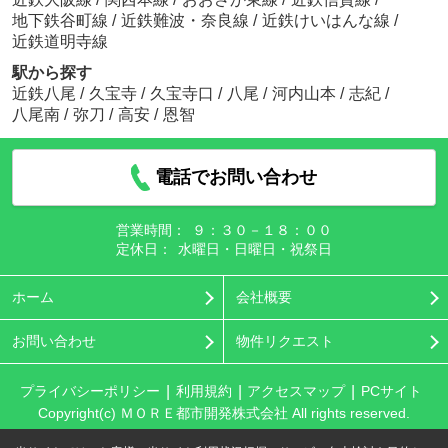
地下鉄谷町線
/
近鉄難波・奈良線
/
近鉄けいはんな線
/
近鉄道明寺線
駅から探す
近鉄八尾
/
久宝寺
/
久宝寺口
/
八尾
/
河内山本
/
志紀
/
八尾南
/
弥刀
/
高安
/
恩智
電話でお問い合わせ
営業時間：
９：３０－１８：００
定休日：
水曜日・日曜日・祝祭日
ホーム
会社概要
お問い合わせ
物件リクエスト
プライバシーポリシー
利用規約
アクセスマップ
PCサイト
Copyright(c) ＭＯＲＥ都市開発株式会社 All rights reserved.