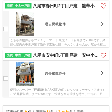
八尾市春日町2丁目戸建 龍華小学校区 JR八尾駅
売買 | 中古一戸建
過去掲載物件
こちらの物件からファミリーマート 東太子一丁目店まで250mです。綺
麗な室内の中古戸建て物件で素敵な日々をおくりませんか。駅から徒歩6
分圏内の物件です。八尾市の物件で気になるも...
八尾市安中町5丁目戸建 安中小学校区 ＪＲ八尾駅
売買 | 中古一戸建
過去掲載物件
便利なスーパー「FRESH MARKET Aoi(フレッシュマーケットアオイ)
JR八尾駅前店」まで485mです。快適な室内環境を持つ、中古の一戸建
て物件となっています。駅から物件まで徒歩7分です...
5
0
1～5
該当物件数
件
販売数
件
件を表示