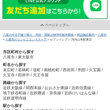
ページトップへ
八尾の中古戸建て購入・売却・買取はMORE都市開発
>
周辺施設案内
>
八尾市
>
八尾市のコンビニエンスストア
>
セブンイレブン 河内山本駅東店
市区町村から探す
八尾市
/
東大阪市
町名から探す
末広町
/
若林町
/
堤町
/
南植松町
/
西岩田
/
刑部
/
久宝園
/
久宝寺
/
田井中
/
天王寺屋
路線から探す
近鉄大阪線
/
関西本線
/
おおさか東線
/
近鉄信貴線
/
地下鉄谷町線
/
近鉄難波・奈良線
/
近鉄けいはんな線
/
近鉄道明寺線
駅から探す