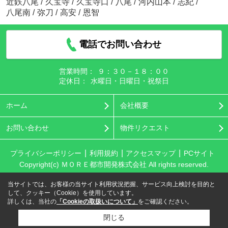
近鉄八尾
/
久宝寺
/
久宝寺口
/
八尾
/
河内山本
/
志紀
/
八尾南
/
弥刀
/
高安
/
恩智
電話でお問い合わせ
営業時間：
９：３０－１８：００
定休日：
水曜日・日曜日・祝祭日
ホーム
会社概要
お問い合わせ
物件リクエスト
プライバシーポリシー
利用規約
アクセスマップ
PCサイト
Copyright(c) ＭＯＲＥ都市開発株式会社 All rights reserved.
当サイトでは、お客様の当サイト利用状況把握、サービス向上検討を目的と
して、クッキー（Cookie）を使用しています。
詳しくは、当社の
「Cookieの取扱いについて」
をご確認ください。
閉じる