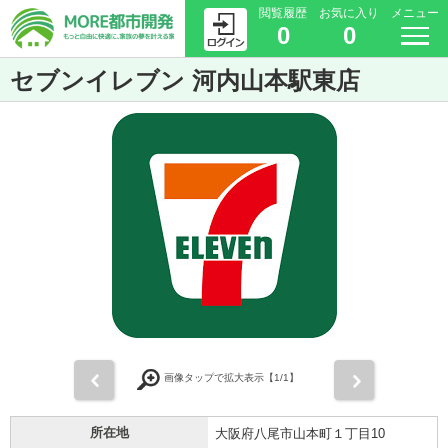
閲覧履歴
お気に入り
メニュー
0
0
セブンイレブン 河内山本駅東店
前
次
画像タップで拡大表示【
1
/1】
所在地
大阪府八尾市山本町１丁目10