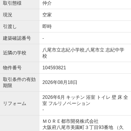
取引態様
仲介
現況
空家
引渡し
即時
建築確認番号
-
八尾市立志紀小学校,八尾市立 志紀中学
近隣の学校
校
物件番号
104593821
取引条件の有効
2026年08月18日
期限
2026年6月 キッチン 浴室 トイレ 壁 床 全
リフォーム
室 フルリノベーション
-
ＭＯＲＥ都市開発株式会社
大阪府八尾市美園町３丁目93番地 （久