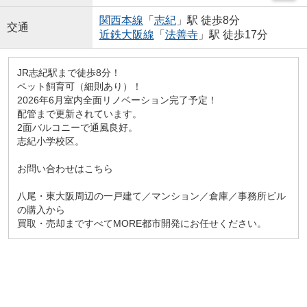
関西本線
「
志紀
」駅 徒歩8分
交通
近鉄大阪線
「
法善寺
」駅 徒歩17分
JR志紀駅まで徒歩8分！
ペット飼育可（細則あり）！
2026年6月室内全面リノベーション完了予定！
配管まで更新されています。
2面バルコニーで通風良好。
志紀小学校区。
お問い合わせはこちら
八尾・東大阪周辺の一戸建て／マンション／倉庫／事務所ビル
の購入から
買取・売却まですべてMORE都市開発にお任せください。