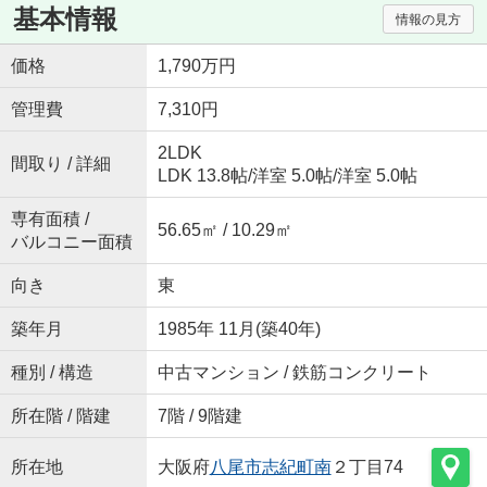
基本情報
情報の見方
価格
1,790万円
管理費
7,310円
2LDK
間取り / 詳細
LDK 13.8帖
/
洋室 5.0帖
/
洋室 5.0帖
専有面積 /
56.65㎡ / 10.29㎡
バルコニー面積
向き
東
築年月
1985年 11月(築40年)
種別 / 構造
中古マンション / 鉄筋コンクリート
所在階 / 階建
7階 / 9階建
所在地
大阪府
八尾市
志紀町南
２丁目74