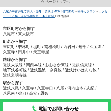
ページトップへ
八尾の中古戸建て購入・売却・買取はMORE都市開発
>
物件カタログ
>
エクセ
ラート八尾 志紀小学校区 JR志紀駅
>
物件詳細
市区町村から探す
八尾市
/
東大阪市
町名から探す
末広町
/
若林町
/
堤町
/
南植松町
/
西岩田
/
刑部
/
久宝園
/
久宝寺
/
田井中
/
天王寺屋
路線から探す
近鉄大阪線
/
関西本線
/
おおさか東線
/
近鉄信貴線
/
地下鉄谷町線
/
近鉄難波・奈良線
/
近鉄けいはんな線
/
近鉄道明寺線
駅から探す
近鉄八尾
/
久宝寺
/
久宝寺口
/
八尾
/
河内山本
/
志紀
/
八尾南
/
弥刀
/
高安
/
恩智
電話でお問い合わせ