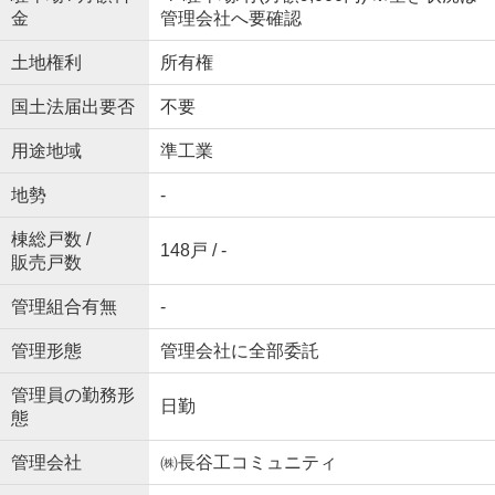
金
管理会社へ要確認
土地権利
所有権
国土法届出要否
不要
用途地域
準工業
地勢
-
棟総戸数 /
148戸 / -
販売戸数
管理組合有無
-
管理形態
管理会社に全部委託
管理員の勤務形
日勤
態
管理会社
㈱長谷工コミュニティ