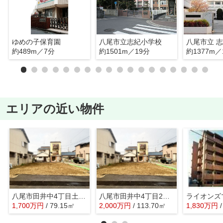
ゆめの子保育園
八尾市立志紀小学校
八尾市立 
約489m／7分
約1501m／19分
約1377m／
エリアの近い物件
八尾市田井中4丁目土地1号地 志紀小学校区 ＪＲ志紀駅
八尾市田井中4丁目2号地 志紀小学校区 ＪＲ志紀駅
1,700
万
円
/ 79.15㎡
2,000
万
円
/ 113.70㎡
1,830
万
円