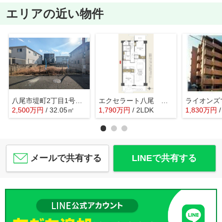
エリアの近い物件
八尾市堤町2丁目1号地 山本小学校区 近鉄河内山本駅
エクセラート八尾 志紀小学校区 JR志紀駅
2,500
万
円
/ 32.05㎡
1,790
万
円
/ 2LDK
1,830
万
円
メールで共有する
LINEで共有する