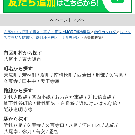
ページトップへ
八尾の中古戸建て購入・売却・買取はMORE都市開発
>
物件カタログ
>
レック
スプラザ八尾志紀 曙川小学校区 ＪＲ志紀駅
>
過去掲載物件
市区町村から探す
八尾市
/
東大阪市
町名から探す
末広町
/
若林町
/
堤町
/
南植松町
/
西岩田
/
刑部
/
久宝園
/
久宝寺
/
田井中
/
天王寺屋
路線から探す
近鉄大阪線
/
関西本線
/
おおさか東線
/
近鉄信貴線
/
地下鉄谷町線
/
近鉄難波・奈良線
/
近鉄けいはんな線
/
近鉄道明寺線
駅から探す
近鉄八尾
/
久宝寺
/
久宝寺口
/
八尾
/
河内山本
/
志紀
/
八尾南
/
弥刀
/
高安
/
恩智