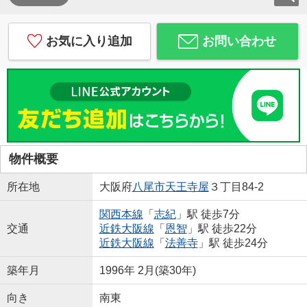
お気に入り追加
お問い合わせ
物件概要
所在地
大阪府
八尾市
天王寺屋
３丁目84-2
関西本線
「
志紀
」駅 徒歩7分
交通
近鉄大阪線
「
恩智
」駅 徒歩22分
近鉄大阪線
「
法善寺
」駅 徒歩24分
築年月
1996年 2月(築30年)
向き
南東