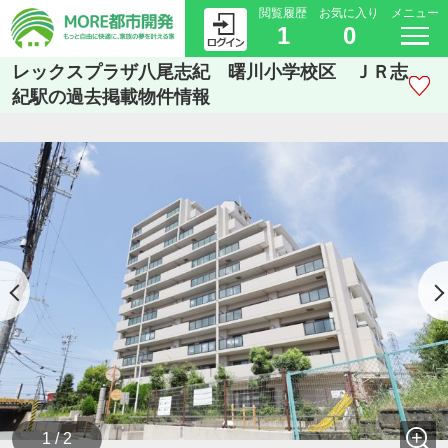
閲覧履歴
お気に入り
メニュー
1
0
レックスプラザ八尾志紀 曙川小学校区 ＪＲ志
紀駅の過去掲載物件情報
1 / 2