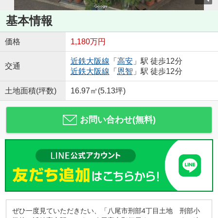
基本情報
価格
1,180万円
近鉄大阪線
「
高安
」駅 徒歩12分
交通
近鉄大阪線
「
恩智
」駅 徒歩12分
土地面積(坪数)
16.97㎡(5.13坪)
お問い合わせ(無料)
ぜひ一度見ていただきたい、「八尾市刑部4丁目土地 刑部小