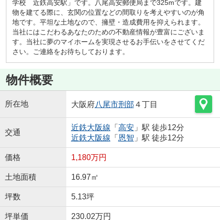
学校 近鉄高安駅」です。八尾高安郵便局まで325mです。建
物を建てる際に、玄関の位置などの間取りを考えやすいのが角
地です。平坦な土地なので、擁壁・造成費用を抑えられます。
当社にはこだわるあなたのための不動産情報が豊富にございま
す。当社に夢のマイホームを実現させるお手伝いをさせてくだ
さい。ご連絡をお待ちしております。
物件概要
所在地
大阪府
八尾市
刑部
４丁目
近鉄大阪線
「
高安
」駅 徒歩12分
交通
近鉄大阪線
「
恩智
」駅 徒歩12分
価格
1,180万円
土地面積
16.97㎡
坪数
5.13坪
坪単価
230.02万円