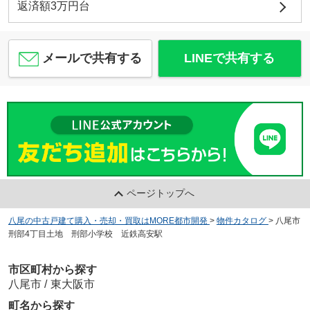
返済額3万円台
メールで共有する
LINEで共有する
ページトップへ
八尾の中古戸建て購入・売却・買取はMORE都市開発
>
物件カタログ
>
八尾市
刑部4丁目土地 刑部小学校 近鉄高安駅
市区町村から探す
八尾市
/
東大阪市
町名から探す