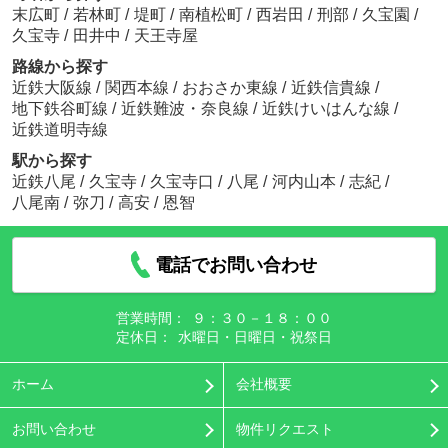
末広町
/
若林町
/
堤町
/
南植松町
/
西岩田
/
刑部
/
久宝園
/
久宝寺
/
田井中
/
天王寺屋
路線から探す
近鉄大阪線
/
関西本線
/
おおさか東線
/
近鉄信貴線
/
地下鉄谷町線
/
近鉄難波・奈良線
/
近鉄けいはんな線
/
近鉄道明寺線
駅から探す
近鉄八尾
/
久宝寺
/
久宝寺口
/
八尾
/
河内山本
/
志紀
/
八尾南
/
弥刀
/
高安
/
恩智
電話でお問い合わせ
営業時間：
９：３０－１８：００
定休日：
水曜日・日曜日・祝祭日
ホーム
会社概要
お問い合わせ
物件リクエスト