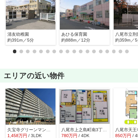
清友幼稚園
あひる保育園
八尾市立刑
約391m／5分
約888m／12分
約359m／
エリアの近い物件
久宝寺グリーンマンション（オーナーチェンジ）久宝寺口駅
八尾市上之島町南3丁目戸建（オーナーチェンジ）近鉄八尾駅
1,458
万
円
/ 3LDK
780
万
円
/ 4DK
850
万
円
/ 