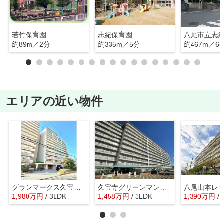
若竹保育園
志紀保育園
八尾市立志
約89m／2分
約335m／5分
約467m／
エリアの近い物件
グランマークス久宝寺 久宝寺小学校区 JR久宝寺駅
久宝寺グリーンマンション（オーナーチェンジ）久宝寺口駅
1,980
万
円
/ 3LDK
1,458
万
円
/ 3LDK
1,390
万
円