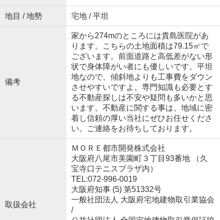
地目 / 地勢
宅地 / 平坦
家から274mのところには貴島医院があ
ります。こちらの土地面積は79.15㎡で
ございます。前面道路と高低差がない形
状で身体障がい者にも優しいです。平坦
地なので、傾斜地よりも工事費をダウン
備考
させやすいですよ。専門知識も必要とす
る不動産探しは不安や疑問も多いかと思
います。不動産に関する事は、地域に密
着し信頼の厚い当社にぜひお任せくださ
い。ご連絡をお待ちしております。
ＭＯＲＥ都市開発株式会社
大阪府八尾市美園町３丁目93番地 （久
宝寺口テニスプラザ内）
TEL:072-996-0019
大阪府知事 (5) 第51332号
一般社団法人 大阪府宅地建物取引業協会
取扱会社
/