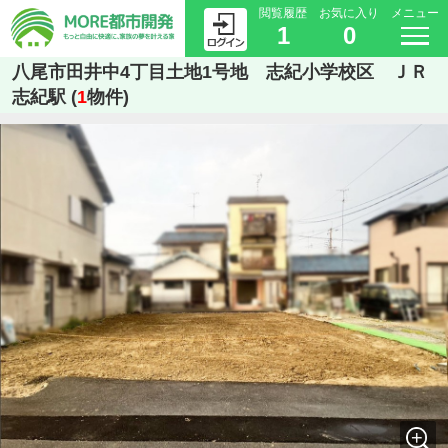
閲覧履歴
お気に入り
メニュー
1
0
八尾市田井中4丁目土地1号地 志紀小学校区 ＪＲ
志紀駅 (
1
物件)