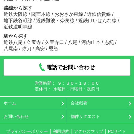
路線から探す
近鉄大阪線
/
関西本線
/
おおさか東線
/
近鉄信貴線
/
地下鉄谷町線
/
近鉄難波・奈良線
/
近鉄けいはんな線
/
近鉄道明寺線
駅から探す
近鉄八尾
/
久宝寺
/
久宝寺口
/
八尾
/
河内山本
/
志紀
/
八尾南
/
弥刀
/
高安
/
恩智
電話でお問い合わせ
営業時間：
９：３０－１８：００
定休日：
水曜日・日曜日・祝祭日
ホーム
会社概要
お問い合わせ
物件リクエスト
プライバシーポリシー
利用規約
アクセスマップ
PCサイト