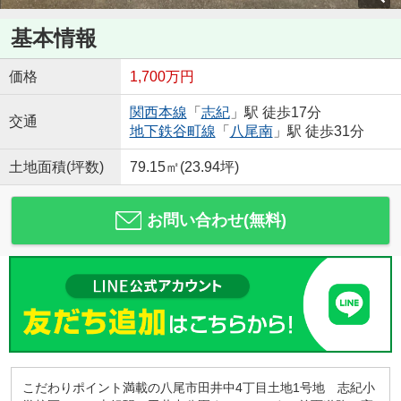
基本情報
価格
1,700万円
関西本線
「
志紀
」駅 徒歩17分
交通
地下鉄谷町線
「
八尾南
」駅 徒歩31分
土地面積(坪数)
79.15㎡(23.94坪)
お問い合わせ(無料)
こだわりポイント満載の八尾市田井中4丁目土地1号地 志紀小