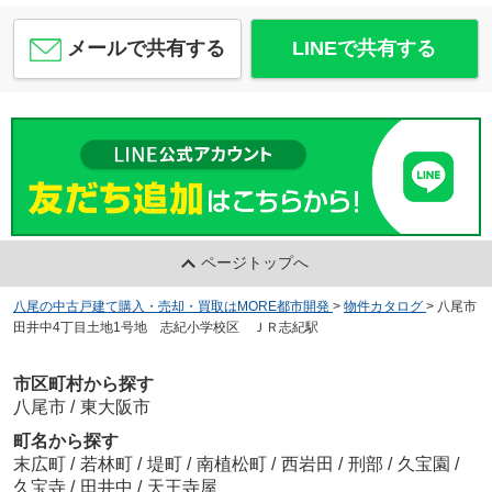
メールで共有する
LINEで共有する
ページトップへ
八尾の中古戸建て購入・売却・買取はMORE都市開発
>
物件カタログ
>
八尾市
田井中4丁目土地1号地 志紀小学校区 ＪＲ志紀駅
市区町村から探す
八尾市
/
東大阪市
町名から探す
末広町
/
若林町
/
堤町
/
南植松町
/
西岩田
/
刑部
/
久宝園
/
久宝寺
/
田井中
/
天王寺屋