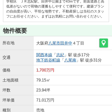
学校区 ＪＲ志紀駅。田井中公園まで43mです。前面道路と高
低差がないので荷物の運搬もしやすくて便利です。建築プラン
の自由度が高い、平坦な地勢です。不動産探しは当社のスタッ
フにお任せください。まずはお気軽にお問い合わせください。
物件概要
所在地
大阪府
八尾市
田井中
４丁目
関西本線
「
志紀
」駅 徒歩17分
交通
地下鉄谷町線
「
八尾南
」駅 徒歩31分
価格
1,700万円
土地面積
79.15㎡
坪数
23.94坪
坪単価
71.01万円
種別
売地