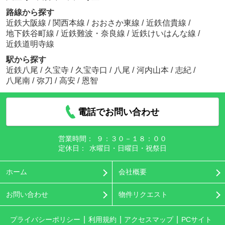
路線から探す
近鉄大阪線
/
関西本線
/
おおさか東線
/
近鉄信貴線
/
地下鉄谷町線
/
近鉄難波・奈良線
/
近鉄けいはんな線
/
近鉄道明寺線
駅から探す
近鉄八尾
/
久宝寺
/
久宝寺口
/
八尾
/
河内山本
/
志紀
/
八尾南
/
弥刀
/
高安
/
恩智
電話でお問い合わせ
営業時間：
９：３０－１８：００
定休日：
水曜日・日曜日・祝祭日
ホーム
会社概要
お問い合わせ
物件リクエスト
プライバシーポリシー
利用規約
アクセスマップ
PCサイト