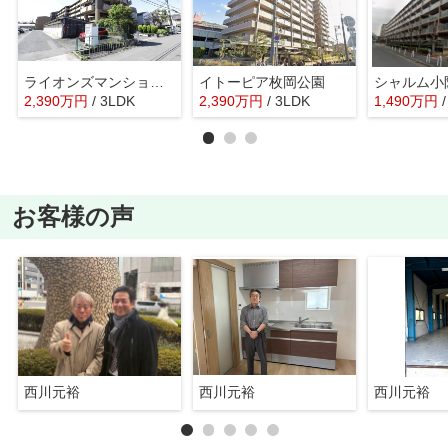
ライオンズマンション東花園 池島学区 近鉄東花園駅
イトーピア枚岡公園
2,390
万
円
/ 3LDK
2,390
万
円
/ 3LDK
1,490
万
円
お客様の声
西川元裕
西川元裕
西川元裕