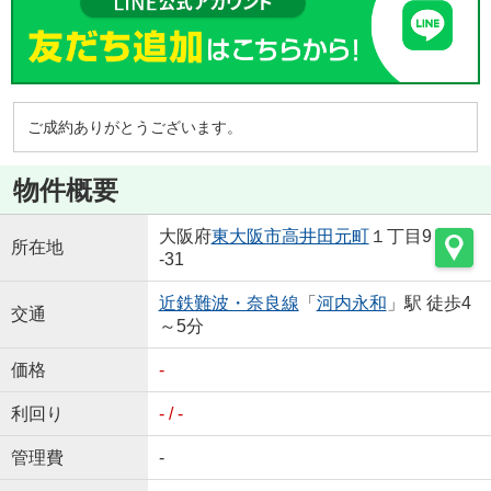
ご成約ありがとうございます。
物件概要
大阪府
東大阪市
高井田元町
１丁目9
所在地
-31
近鉄難波・奈良線
「
河内永和
」駅 徒歩4
交通
～5分
価格
-
利回り
- / -
管理費
-