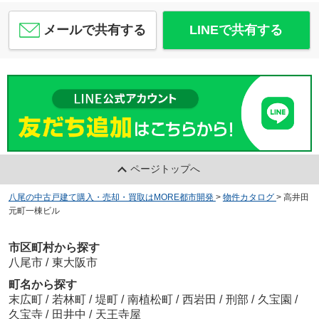
メールで共有する
LINEで共有する
ページトップへ
八尾の中古戸建て購入・売却・買取はMORE都市開発
>
物件カタログ
>
高井田
元町一棟ビル
市区町村から探す
八尾市
/
東大阪市
町名から探す
末広町
/
若林町
/
堤町
/
南植松町
/
西岩田
/
刑部
/
久宝園
/
久宝寺
/
田井中
/
天王寺屋