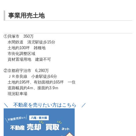
事業用売土地
①貝塚市 350万
水間鉄道 清児駅徒歩15分
土地約100坪 雑種地
市街化調整区域
資材置場用地 建築不可
②京都府宇治市 6,280万
ＪＲ奈良線 小倉駅徒歩6分
土地約195坪、有効面積約165坪 一住
道路幅員約4ｍ、接面約3.9ｍ
現況駐車場
＼ 不動産を売りたい方はこちら ／