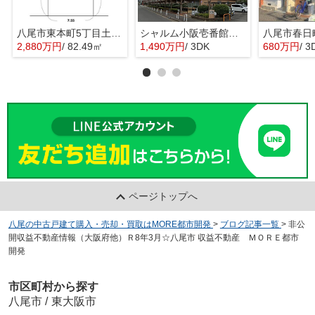
八尾市東本町5丁目土地 八尾小学校区 近鉄八尾駅
シャルム小阪壱番館 西堤小学校区 近鉄河内小阪駅
2,880万円
/ 82.49㎡
1,490万円
/ 3DK
680万円
/ 3
ページトップへ
八尾の中古戸建て購入・売却・買取はMORE都市開発
>
ブログ記事一覧
>
非公
開収益不動産情報（大阪府他）Ｒ8年3月☆八尾市 収益不動産 ＭＯＲＥ都市
開発
市区町村から探す
八尾市
/
東大阪市