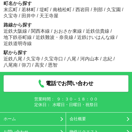
町名から探す
末広町
/
若林町
/
堤町
/
南植松町
/
西岩田
/
刑部
/
久宝園
/
久宝寺
/
田井中
/
天王寺屋
路線から探す
近鉄大阪線
/
関西本線
/
おおさか東線
/
近鉄信貴線
/
地下鉄谷町線
/
近鉄難波・奈良線
/
近鉄けいはんな線
/
近鉄道明寺線
駅から探す
近鉄八尾
/
久宝寺
/
久宝寺口
/
八尾
/
河内山本
/
志紀
/
八尾南
/
弥刀
/
高安
/
恩智
電話でお問い合わせ
営業時間：
９：３０－１８：００
定休日：
水曜日・日曜日・祝祭日
ホーム
会社概要
お問い合わせ
物件リクエスト