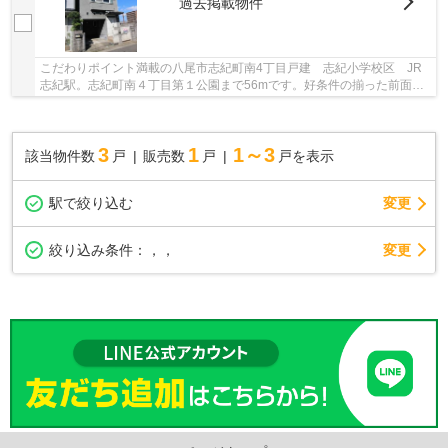
過去掲載物件
こだわりポイント満載の八尾市志紀町南4丁目戸建 志紀小学校区 JR
志紀駅。志紀町南４丁目第１公園まで56mです。好条件の揃った前面道
路6m以上の物件をお薦めいたします。駅までは徒...
3
1
1～3
該当物件数
戸
販売数
戸
戸を表示
駅で絞り込む
変更
変更
絞り込み条件：
，，