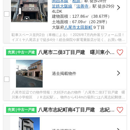
関西本線
「
柏原
」駅 徒歩28分
近鉄大阪線
「
法善寺
」駅 徒歩29分
4LDK
建物面積：127.86㎡（38.67坪）
土地面積：67.09㎡（20.29坪）
大阪府
八尾市
太田新町
９丁目
駐車スペース並列2台（車種による）！2026年7月内外装リフォーム済！
イズミヤ八尾店まで徒歩4分！総合病院や家電量販店が近く、お買い物や
生活便利です。車での移動に便利な立地です。...
八尾市二俣3丁目戸建 曙川東小学校区 ＪＲ志紀駅
売買 | 中古一戸建
過去掲載物件
八尾市近辺での物件情報：大好評のあの物件「八尾市二俣3丁目戸建 曙
川東小学校区 ＪＲ志紀駅」。物件から414mの場所には八尾志紀郵便局
があります。徒歩6分圏内に立地する物件です...
八尾市志紀町南4丁目戸建 志紀小学校区 JR志紀駅
売買 | 中古一戸建