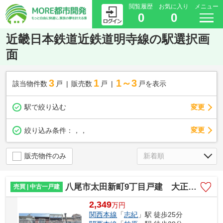
閲覧履歴
お気に入り
メニュー
0
0
近畿日本鉄道近鉄道明寺線の駅選択画
面
3
1
1～3
該当物件数
戸
販売数
戸
戸を表示
駅で絞り込む
変更
変更
絞り込み条件：
，，
販売物件のみ
八尾市太田新町9丁目戸建 大正小学校区 JR志紀駅
売買 | 中古一戸建
2,349
万
円
関西本線
「
志紀
」駅 徒歩25分