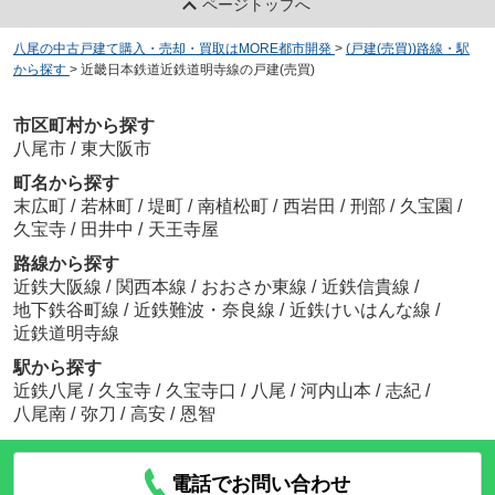
ページトップへ
八尾の中古戸建て購入・売却・買取はMORE都市開発
>
(戸建(売買))路線・駅
から探す
>
近畿日本鉄道近鉄道明寺線の戸建(売買)
市区町村から探す
八尾市
/
東大阪市
町名から探す
末広町
/
若林町
/
堤町
/
南植松町
/
西岩田
/
刑部
/
久宝園
/
久宝寺
/
田井中
/
天王寺屋
路線から探す
近鉄大阪線
/
関西本線
/
おおさか東線
/
近鉄信貴線
/
地下鉄谷町線
/
近鉄難波・奈良線
/
近鉄けいはんな線
/
近鉄道明寺線
駅から探す
近鉄八尾
/
久宝寺
/
久宝寺口
/
八尾
/
河内山本
/
志紀
/
八尾南
/
弥刀
/
高安
/
恩智
電話でお問い合わせ