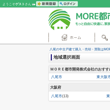
ようこそ
ゲスト
さん
八尾の中古戸建て購入・売却・買取はMO
地域選択画面
ＭＯＲＥ都市開発株式会社のおすす
八尾市
東大阪
大阪府
八尾市
(13)
東