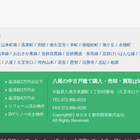
市
山本町南
/
高美町
/
刑部
/
南久宝寺
/
本町
/
南植松町
/
旭ケ丘
/
永畑町
西本線
/
おおさか東線
/
近鉄信貴線
/
近鉄難波・奈良線
/
近鉄けいはんな線
/
尾
/
八尾
/
久宝寺口
/
河内山本
/
高安
/
恩智
/
法善寺
/
志紀
/
柏原
八尾の中古戸建て購入・売却・買取はM
返済額2万円台以下
返済額3万円台
大阪府八尾市美園町３丁目93番地 （久宝寺口
返済額4万円台
TEL:072-996-0019
リフォーム済み物件
FAX:072-996-0028
DIYリノベ向き物件
Copyright(c) ＭＯＲＥ都市開発株式会社
All Rights Reserved.