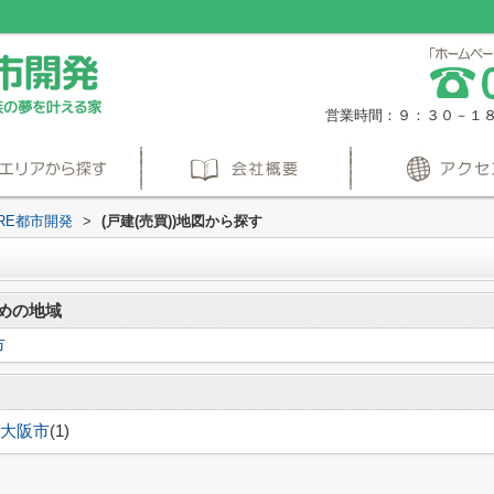
営業時間：９：３０－１
RE都市開発
>
(戸建(売買))地図から探す
めの地域
市
大阪市
(1)