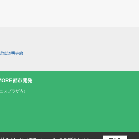
近鉄道明寺線
ORE都市開発
テニスプラザ内）