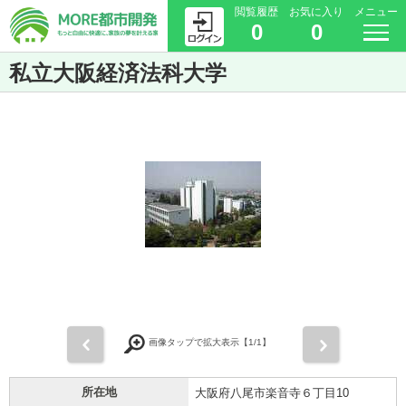
閲覧履歴
お気に入り
メニュー
0
0
私立大阪経済法科大学
前
次
画像タップで拡大表示【
1
/1】
所在地
大阪府八尾市楽音寺６丁目10