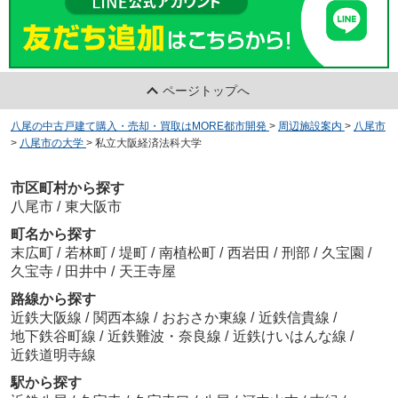
ページトップへ
八尾の中古戸建て購入・売却・買取はMORE都市開発
>
周辺施設案内
>
八尾市
>
八尾市の大学
>
私立大阪経済法科大学
市区町村から探す
八尾市
/
東大阪市
町名から探す
末広町
/
若林町
/
堤町
/
南植松町
/
西岩田
/
刑部
/
久宝園
/
久宝寺
/
田井中
/
天王寺屋
路線から探す
近鉄大阪線
/
関西本線
/
おおさか東線
/
近鉄信貴線
/
地下鉄谷町線
/
近鉄難波・奈良線
/
近鉄けいはんな線
/
近鉄道明寺線
駅から探す