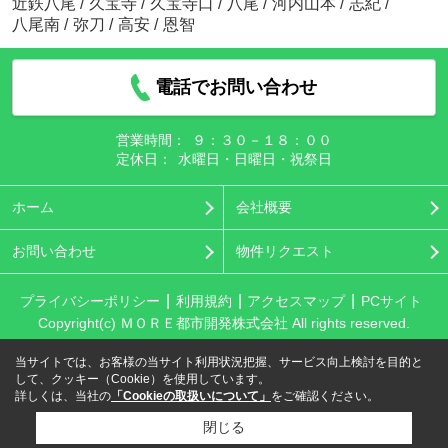
近鉄八尾
/
久宝寺
/
久宝寺口
/
八尾
/
河内山本
/
志紀
/
八尾南
/
弥刀
/
高安
/
恩智
電話でお問い合わせ
営業時間：
９：３０－１８：００
定休日：
水曜日・日曜日・祝祭日
ホーム
会社概要
お問い合わせ
物件リクエスト
プライバシーポリシー
利用規約
アクセスマップ
PCサイト
Copyright(c) ＭＯＲＥ都市開発株式会社 All rights reserved.
当サイトでは、お客様の当サイト利用状況把握、サービス向上検討を目的と
して、クッキー（Cookie）を使用しています。
詳しくは、当社の
「Cookieの取扱いについて」
をご確認ください。
閉じる