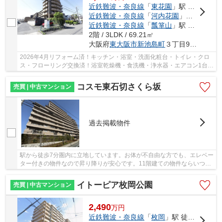
近鉄難波・奈良線
「
東花園
」駅 徒歩13分
近鉄難波・奈良線
「
河内花園
」駅 徒歩18分
近鉄難波・奈良線
「
瓢箪山
」駅 徒歩23分
2階 / 3LDK / 69.21㎡
大阪府
東大阪市
新池島町
３丁目9-37
2026年4月リフォーム済！キッチン・浴室・洗面化粧台・トイレ・クロ
ス・フローリング交換済！浴室乾燥機・食洗機・浄水器・エアコン1台
付！玄関前にトランクルームもあり、収納豊富で...
コスモ東石切さくら坂
売買 | 中古マンション
過去掲載物件
駅から徒歩7分圏内に立地しています。お体が不自由な方でも、エレベー
ター付きの物件なので昇り降りが安心です。11階建ての物件ならいつで
も快適です。綺麗に整備された中古マンション...
イトーピア枚岡公園
売買 | 中古マンション
2,490
万
円
近鉄難波・奈良線
「
枚岡
」駅 徒歩4分