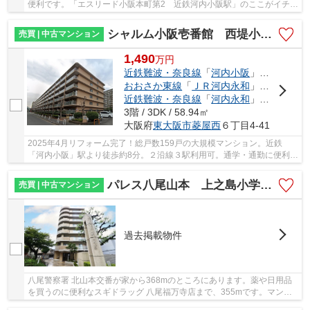
便利です。「エスリード小阪本町第2 近鉄河内小阪駅」のここがイチオ
シ。小阪医院まで119mです。こちらは利便性の...
シャルム小阪壱番館 西堤小学校区 近鉄河内小阪駅
売買 | 中古マンション
1,490
万
円
近鉄難波・奈良線
「
河内小阪
」駅 徒歩9分
おおさか東線
「
ＪＲ河内永和
」駅 徒歩13分
近鉄難波・奈良線
「
河内永和
」駅 徒歩12分
3階 / 3DK / 58.94㎡
大阪府
東大阪市
菱屋西
６丁目4-41
2025年4月リフォーム完了！総戸数159戸の大規模マンション。近鉄
「河内小阪」駅より徒歩約8分。２沿線３駅利用可。通学・通勤に便利な
好立地。3DKの広々間取り。バイク置き場、駐輪場...
パレス八尾山本 上之島小学校区 近鉄河内山本駅
売買 | 中古マンション
過去掲載物件
八尾警察署 北山本交番が家から368mのところにあります。薬や日用品
を買うのに便利なスギドラッグ 八尾福万寺店まで、355mです。マンシ
ョンにどんな人が住んでいるのかも中古マンショ...