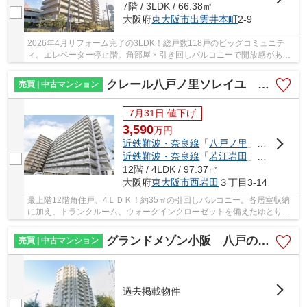
7階 / 3LDK / 66.38㎡
大阪府
東大阪市
出雲井本町
2-9
2026年4月リフォーム完了の3LDK！総戸数118戸のビッグコミュニテ
ィ。エレベーター停止階。角部屋・引き回しバルコニーで開放感があり
ます！アフターサービス保証付。枚岡東小学校区。
クレール八戸ノ里ソレイユ 意岐部小学校区 近鉄八戸ノ里駅
売買 | 中古マンション
7月31日 値下げ
3,590
万
円
近鉄難波・奈良線
「
八戸ノ里
」駅 徒歩14分
近鉄難波・奈良線
「
若江岩田
」駅 徒歩19分
12階 / 4LDK / 97.37㎡
大阪府
東大阪市
西岩田
３丁目3-14
最上階12階角住戸、4ＬＤＫ！約35㎡の引回しバルコニー。各居室収納
に加え、トランクルーム、ウォークインクローゼットを備えたゆとりの
お部屋です。スーパー・医療機関等揃った便利な...
グランドメゾン小阪 八戸の里小学校区 近鉄河内小阪駅
売買 | 中古マンション
過去掲載物件