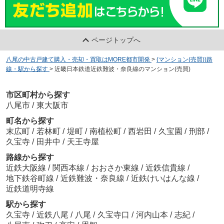
ページトップへ
八尾の中古戸建て購入・売却・買取はMORE都市開発
>
(マンション(売買))路
線・駅から探す
>
近畿日本鉄道近鉄難波・奈良線のマンション(売買)
市区町村から探す
八尾市
/
東大阪市
町名から探す
末広町
/
若林町
/
堤町
/
南植松町
/
西岩田
/
久宝園
/
刑部
/
久宝寺
/
田井中
/
天王寺屋
路線から探す
近鉄大阪線
/
関西本線
/
おおさか東線
/
近鉄信貴線
/
地下鉄谷町線
/
近鉄難波・奈良線
/
近鉄けいはんな線
/
近鉄道明寺線
駅から探す
久宝寺
/
近鉄八尾
/
八尾
/
久宝寺口
/
河内山本
/
志紀
/