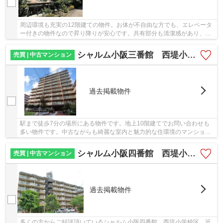
周辺環境も充実の12階建ての物件。お体が不自由な方でも、エレベータ
ー付きの物件なので昇り降りが安心です。共有部分も清潔感があり、綺
麗な中古マンションです。物件から駅まで徒歩1...
シャルム小阪三番館 西堤小学校区 近鉄河内小阪駅
売買 | 中古マンション
過去掲載物件
駅まで徒歩7分の場所にある物件です。地上10階建てでお問い合わせも
多い物件です。中古ながらも綺麗な室内と魅力的な住環境のマンション
です。物件を購入するなら、こだわりたい条件と...
シャルム小阪四番館 西堤小学校区 近鉄河内小阪駅
売買 | 中古マンション
過去掲載物件
多くの方からご好評頂いているシャルム小阪四番館 西堤小学校区 近