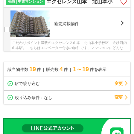
エクセレンス山本 北山本小学校区 近鉄河内山本駅
売買 | 中古マンション
過去掲載物件
こだわりポイント満載のエクセレンス山本 北山本小学校区 近鉄河内
山本駅。こちらはエレベーター付きの物件です。マンションにどんな人
が住んでいるのかも中古マンションなら事前に...
19
4
1～19
該当物件数
件
販売数
件
件を表示
駅で絞り込む
変更
変更
絞り込み条件：
なし