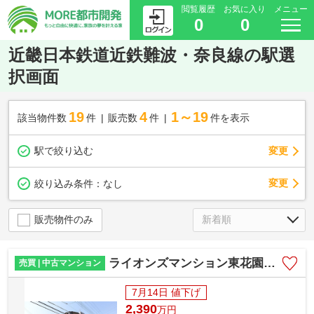
閲覧履歴
お気に入り
メニュー
0
0
近畿日本鉄道近鉄難波・奈良線の駅選
択画面
19
4
1～19
該当物件数
件
販売数
件
件を表示
駅で絞り込む
変更
変更
絞り込み条件：
なし
販売物件のみ
ライオンズマンション東花園 池島学区 近鉄東花園駅
売買 | 中古マンション
7月14日 値下げ
2,390
万
円