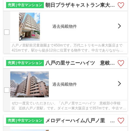
朝日プラザキャストラン東大阪 八戸ノ里東小学校区 近鉄八戸ノ里駅
売買 | 中古マンション
過去掲載物件
八戸ノ里駅前児童遊園まで450mです。万代ニトリモール東大阪店まで
421mです。駅から徒歩12分に位置する物件です。中古でありながら、
綺麗で機能的な設備のあるマンションです。不動産...
八戸の里サニーハイツ 意岐部小学校区 近鉄八戸ノ里駅
売買 | 中古マンション
過去掲載物件
ぜひ一度見ていただきたい、「八戸ノ里サニーハイツ 意岐部小学校
区 近鉄八戸ノ里駅」です。ダイエー東大阪店まで357mです。中古マン
ションなら周りにどのような人が住んでいるかも...
メロディーハイム八戸ノ里 意岐部小学校区 近鉄八戸ノ里駅
売買 | 中古マンション