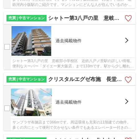
鉄河内小阪駅のご紹介です。マンションにどんな人が住んでいるのかも
中古マンションなら事前に知れます。エレベー...
シャトー第3八戸の里 意岐部小学校区 近鉄八戸ノ里駅
売買 | 中古マンション
過去掲載物件
シャトー第3八戸の里 意岐部小学校区 近鉄八戸ノ里駅の詳しい情報。
便利なスーパー「ダイエー東大阪店」まで133mです。駅から少し離れ
た、駅徒歩12分の物件です。中古マンションなら...
クリスタルエグゼ布施 長堂小学校区 近鉄布施駅
売買 | 中古マンション
過去掲載物件
サンプラザ布施店まで366mです。周辺環境も充実の11階建ての物件。
多くの方にとって便利で欠かせない条件でもあるエレベーター付きの物
件です。築9年の物件です。不動産のことで確認し...