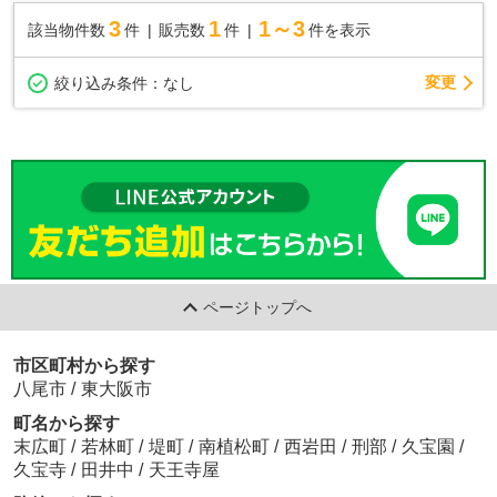
3
1
1～3
該当物件数
件
販売数
件
件を表示
変更
絞り込み条件：
なし
ページトップへ
市区町村から探す
八尾市
/
東大阪市
町名から探す
末広町
/
若林町
/
堤町
/
南植松町
/
西岩田
/
刑部
/
久宝園
/
久宝寺
/
田井中
/
天王寺屋