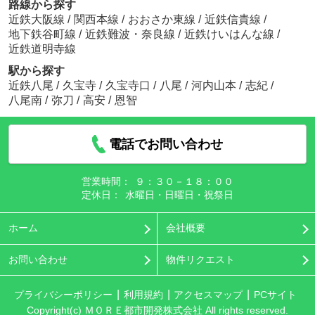
路線から探す
近鉄大阪線
/
関西本線
/
おおさか東線
/
近鉄信貴線
/
地下鉄谷町線
/
近鉄難波・奈良線
/
近鉄けいはんな線
/
近鉄道明寺線
駅から探す
近鉄八尾
/
久宝寺
/
久宝寺口
/
八尾
/
河内山本
/
志紀
/
八尾南
/
弥刀
/
高安
/
恩智
電話でお問い合わせ
営業時間：
９：３０－１８：００
定休日：
水曜日・日曜日・祝祭日
ホーム
会社概要
お問い合わせ
物件リクエスト
プライバシーポリシー
利用規約
アクセスマップ
PCサイト
Copyright(c) ＭＯＲＥ都市開発株式会社 All rights reserved.