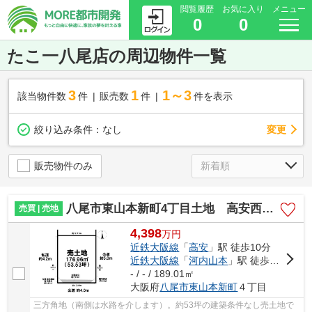
閲覧履歴
お気に入り
メニュー
0
0
たこ一八尾店の周辺物件一覧
3
1
1～3
該当物件数
件
販売数
件
件を表示
変更
絞り込み条件：
なし
販売物件のみ
八尾市東山本新町4丁目土地 高安西小学校区 近鉄高安駅
売買 | 売地
4,398
万
円
近鉄大阪線
「
高安
」駅 徒歩10分
近鉄大阪線
「
河内山本
」駅 徒歩12分
- / - / 189.01㎡
大阪府
八尾市
東山本新町
４丁目
三方角地（南側は水路を介します）。約53坪の建築条件なし売土地で