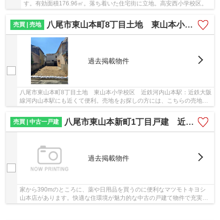
す。有効面積176.96㎡。落ち着いた住宅街に立地。高安西小学校区。
八尾市東山本町8丁目土地 東山本小学校区 近鉄河内山本駅
売買 | 売地
過去掲載物件
八尾市東山本町8丁目土地 東山本小学校区 近鉄河内山本駅：近鉄大阪
線河内山本駅にも近くて便利。売地をお探しの方には、こちらの売地は
いかがでしょうか。建築条件なしなので、建築...
八尾市東山本新町1丁目戸建 近鉄河内山本駅 高安西小学校
売買 | 中古一戸建
過去掲載物件
家から390mのところに、薬や日用品を買うのに便利なマツモトキヨシ
山本店があります。快適な住環境が魅力的な中古の戸建て物件で充実し
た日々を過ごしませんか。駅へのアクセスも良好...