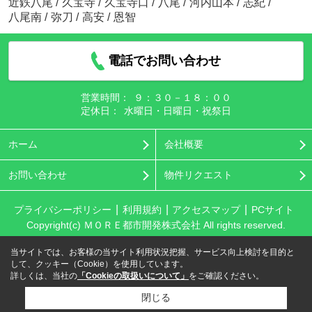
近鉄八尾
/
久宝寺
/
久宝寺口
/
八尾
/
河内山本
/
志紀
/
八尾南
/
弥刀
/
高安
/
恩智
電話でお問い合わせ
営業時間：
９：３０－１８：００
定休日：
水曜日・日曜日・祝祭日
ホーム
会社概要
お問い合わせ
物件リクエスト
プライバシーポリシー
利用規約
アクセスマップ
PCサイト
Copyright(c) ＭＯＲＥ都市開発株式会社 All rights reserved.
当サイトでは、お客様の当サイト利用状況把握、サービス向上検討を目的と
して、クッキー（Cookie）を使用しています。
詳しくは、当社の
「Cookieの取扱いについて」
をご確認ください。
閉じる