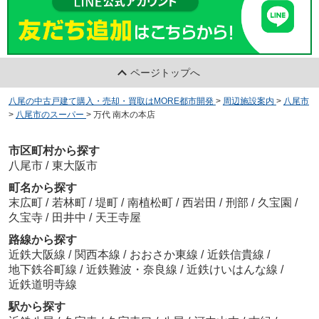
ページトップへ
八尾の中古戸建て購入・売却・買取はMORE都市開発
>
周辺施設案内
>
八尾市
>
八尾市のスーパー
>
万代 南木の本店
市区町村から探す
八尾市
/
東大阪市
町名から探す
末広町
/
若林町
/
堤町
/
南植松町
/
西岩田
/
刑部
/
久宝園
/
久宝寺
/
田井中
/
天王寺屋
路線から探す
近鉄大阪線
/
関西本線
/
おおさか東線
/
近鉄信貴線
/
地下鉄谷町線
/
近鉄難波・奈良線
/
近鉄けいはんな線
/
近鉄道明寺線
駅から探す