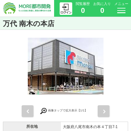
閲覧履歴
お気に入り
メニュー
0
0
万代 南木の本店
前
次
画像タップで拡大表示【
1
/1】
所在地
大阪府八尾市南木の本４丁目7-1