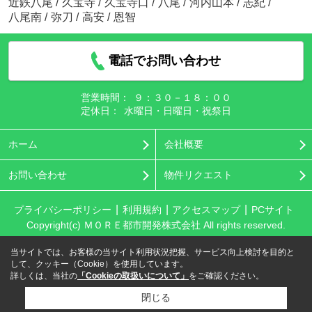
近鉄八尾
/
久宝寺
/
久宝寺口
/
八尾
/
河内山本
/
志紀
/
八尾南
/
弥刀
/
高安
/
恩智
電話でお問い合わせ
営業時間：
９：３０－１８：００
定休日：
水曜日・日曜日・祝祭日
ホーム
会社概要
お問い合わせ
物件リクエスト
プライバシーポリシー
利用規約
アクセスマップ
PCサイト
Copyright(c) ＭＯＲＥ都市開発株式会社 All rights reserved.
当サイトでは、お客様の当サイト利用状況把握、サービス向上検討を目的と
して、クッキー（Cookie）を使用しています。
詳しくは、当社の
「Cookieの取扱いについて」
をご確認ください。
閉じる