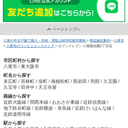
ページトップへ
八尾の中古戸建て購入・売却・買取はMORE都市開発
>
周辺施設案内
>
八尾市
>
八尾市のコンビニエンスストア
>
セブンイレブン 八尾陽光園1丁目店
市区町村から探す
八尾市
/
東大阪市
町名から探す
末広町
/
若林町
/
堤町
/
南植松町
/
西岩田
/
刑部
/
久宝園
/
久宝寺
/
田井中
/
天王寺屋
路線から探す
近鉄大阪線
/
関西本線
/
おおさか東線
/
近鉄信貴線
/
地下鉄谷町線
/
近鉄難波・奈良線
/
近鉄けいはんな線
/
近鉄道明寺線
駅から探す