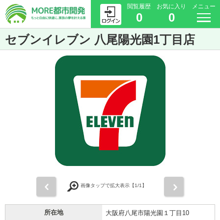
閲覧履歴
お気に入り
メニュー
0
0
セブンイレブン 八尾陽光園1丁目店
前
次
画像タップで拡大表示【
1
/1】
所在地
大阪府八尾市陽光園１丁目10