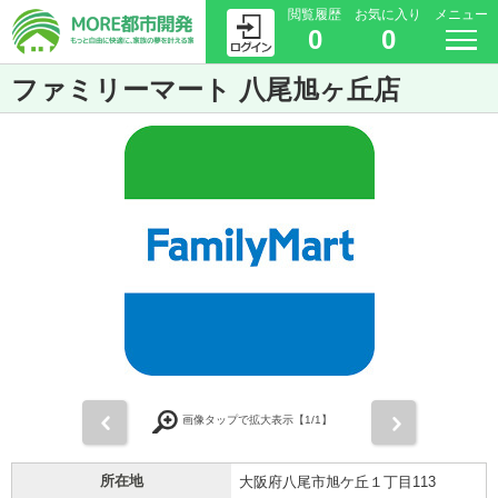
閲覧履歴
お気に入り
メニュー
0
0
ファミリーマート 八尾旭ヶ丘店
前
次
画像タップで拡大表示【
1
/1】
所在地
大阪府八尾市旭ケ丘１丁目113