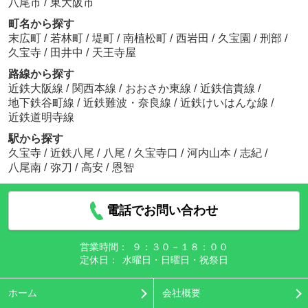
八尾市
/
東大阪市
町名から探す
末広町
/
若林町
/
堤町
/
南植松町
/
西岩田
/
久宝園
/
刑部
/
久宝寺
/
田井中
/
天王寺屋
路線から探す
近鉄大阪線
/
関西本線
/
おおさか東線
/
近鉄信貴線
/
地下鉄谷町線
/
近鉄難波・奈良線
/
近鉄けいはんな線
/
近鉄道明寺線
駅から探す
久宝寺
/
近鉄八尾
/
八尾
/
久宝寺口
/
河内山本
/
志紀
/
八尾南
/
弥刀
/
高安
/
恩智
電話でお問い合わせ
営業時間：
９：３０－１８：００
定休日：
水曜日・日曜日・祝祭日
ホーム
会社概要