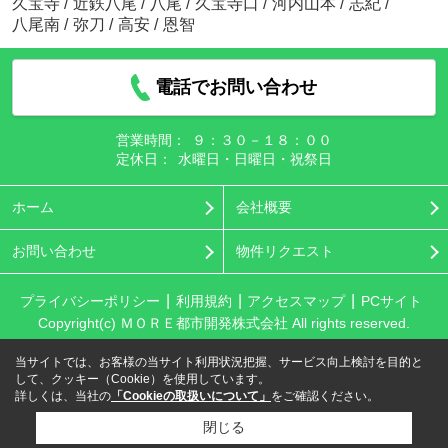
久宝寺
/
近鉄八尾
/
八尾
/
久宝寺口
/
河内山本
/
志紀
/
八尾南
/
弥刀
/
高安
/
恩智
電話でお問い合わせ
営業時間：
９：３０－１８：００
定休日：
水曜日・日曜日・祝祭日
ホーム
会社概要
お問い合わせ
物件リクエスト
プライバシーポリシー
利用規約
アクセスマップ
PCサイト
Copyright(c) ＭＯＲＥ都市開発株式会社 All rights reserved.
当サイトでは、お客様の当サイト利用状況把握、サービス向上検討を目的と
して、クッキー（Cookie）を使用しています。
詳しくは、当社の
「Cookieの取扱いについて」
をご確認ください。
閉じる