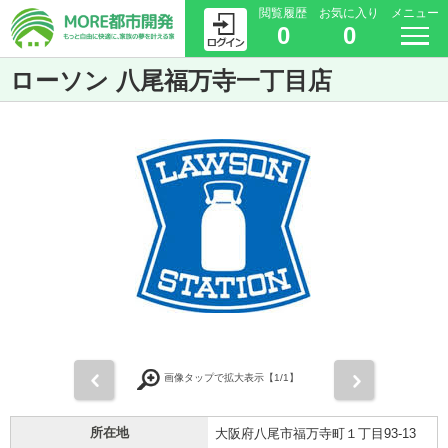
閲覧履歴
お気に入り
メニュー
0
0
ローソン 八尾福万寺一丁目店
前
次
画像タップで拡大表示【
1
/1】
所在地
大阪府八尾市福万寺町１丁目93-13