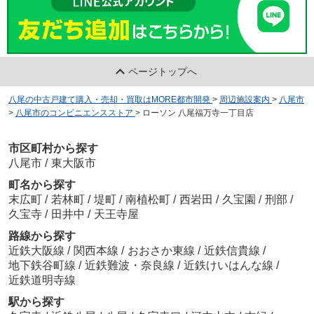
ページトップへ
八尾の中古戸建て購入・売却・買取はMORE都市開発
>
周辺施設案内
>
八尾市
>
八尾市のコンビニエンスストア
>
ローソン 八尾福万寺一丁目店
市区町村から探す
八尾市
/
東大阪市
町名から探す
末広町
/
若林町
/
堤町
/
南植松町
/
西岩田
/
久宝園
/
刑部
/
久宝寺
/
田井中
/
天王寺屋
路線から探す
近鉄大阪線
/
関西本線
/
おおさか東線
/
近鉄信貴線
/
地下鉄谷町線
/
近鉄難波・奈良線
/
近鉄けいはんな線
/
近鉄道明寺線
駅から探す