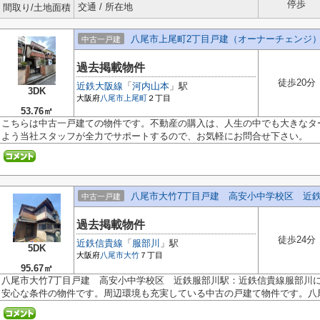
停歩
交通 / 所在地
間取り/土地面積
八尾市上尾町2丁目戸建（オーナーチェンジ
中古一戸建
過去掲載物件
徒歩20分
近鉄大阪線
「
河内山本
」駅
3DK
大阪府
八尾市
上尾町
２丁目
53.76㎡
こちらは中古一戸建ての物件です。不動産の購入は、人生の中でも大きなタ
よう当社スタッフが全力でサポートするので、お気軽にお問合せ下さい。
八尾市大竹7丁目戸建 高安小中学校区 近
中古一戸建
過去掲載物件
徒歩24分
近鉄信貴線
「
服部川
」駅
5DK
大阪府
八尾市
大竹
７丁目
95.67㎡
八尾市大竹7丁目戸建 高安小中学校区 近鉄服部川駅：近鉄信貴線服部川に
安心な条件の物件です。周辺環境も充実している中古の戸建て物件です。八尾.