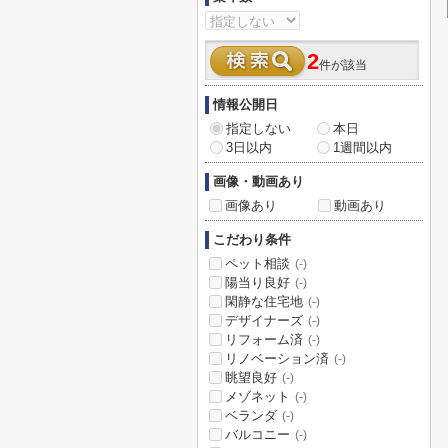
2
件が該当
情報公開日
指定しない
本日
3日以内
1週間以内
画像・動画あり
画像あり
動画あり
こだわり条件
ペット相談
(-)
陽当り良好
(-)
閑静な住宅地
(-)
デザイナーズ
(-)
リフォーム済
(-)
リノベーション済
(-)
眺望良好
(-)
メゾネット
(-)
ベランダ
(-)
バルコニー
(-)