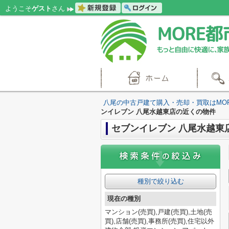
ようこそ
ゲスト
さん
八尾の中古戸建て購入・売却・買取はMO
ンイレブン 八尾水越東店の近くの物件
セブンイレブン 八尾水越東
種別で絞り込む
現在の種別
マンション(売買),戸建(売買),土地(売
買),店舗(売買),事務所(売買),住宅以外