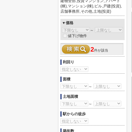
建物全部,投資マンション,アパート
(棟),マンション(棟),ビル,戸建(投資),
店舗事務所,その他,土地(投資)
▼価格
～
値下げ物件
2
件が該当
利回り
面積
～
土地面積
～
駅からの徒歩
築年数