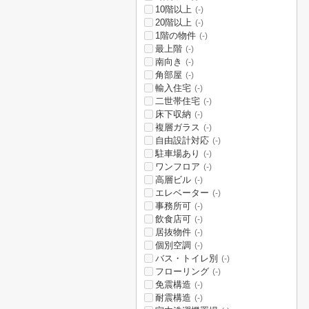
10階以上
(-)
20階以上
(-)
1階の物件
(-)
最上階
(-)
南向き
(-)
角部屋
(-)
輸入住宅
(-)
二世帯住宅
(-)
床下収納
(-)
複層ガラス
(-)
自由設計対応
(-)
駐車場あり
(-)
ワンフロア
(-)
高層ビル
(-)
エレベーター
(-)
事務所可
(-)
飲食店可
(-)
居抜物件
(-)
個別空調
(-)
バス・トイレ別
(-)
フローリング
(-)
免震構造
(-)
耐震構造
(-)