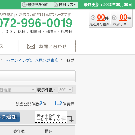
最終更新：2026年08月06日
00
00
件
件
最近見た物件
検討リスト
８：００
定休日：水曜日・日曜日・祝祭日
>
セブンイレブン 八尾水越東店
>
セブ
表示件数：
2
1-2
該当公開件数
件
件表示
表示中物件を
一括でチェック
築年数
構造