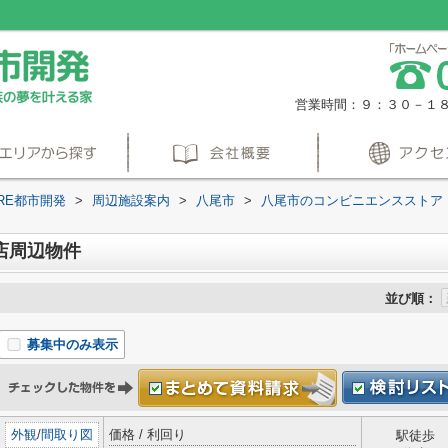
営業時間：９：３０－１
RE都市開発
>
周辺施設案内
>
八尾市
>
八尾市のコンビニエンスストア
店周辺物件
並び順：
募集中のみ表示
外観
/
間取り図
価格 / 利回り
駅徒歩