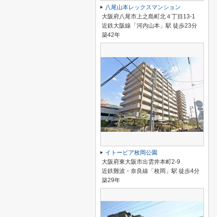
八尾山本レックスマンション
大阪府八尾市上之島町北４丁目13-1
近鉄大阪線「河内山本」駅 徒歩23分
築42年
イトーピア枚岡公園
大阪府東大阪市出雲井本町2-9
近鉄難波・奈良線「枚岡」駅 徒歩4分
築29年