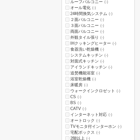
ルーフバルコニー
(-)
オール電化
(-)
24時間換気システム
(-)
２面バルコニー
(-)
３面バルコニー
(-)
両面バルコニー
(-)
外観タイル張り
(-)
IHクッキングヒーター
(-)
食器洗い乾燥機
(-)
システムキッチン
(-)
対面式キッチン
(-)
アイランドキッチン
(-)
追焚機能浴室
(-)
浴室乾燥機
(-)
床暖房
(-)
ウォークインクロゼット
(-)
CS
(-)
BS
(-)
CATV
(-)
インターネット対応
(-)
オートロック
(-)
TVモニタ付インターホン
(-)
宅配ボックス
(-)
2階以上
(-)