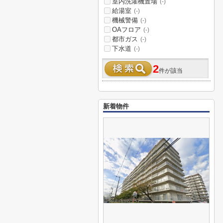
室内洗濯機置場
(-)
給湯室
(-)
機械警備
(-)
OAフロア
(-)
都市ガス
(-)
下水道
(-)
2
件が該当
新着物件