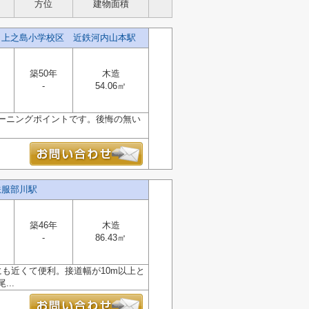
方位
建物面積
）上之島小学校区 近鉄河内山本駅
築50年
木造
-
54.06㎡
ーニングポイントです。後悔の無い
鉄服部川駅
築46年
木造
-
86.43㎡
も近くて便利。接道幅が10m以上と
..