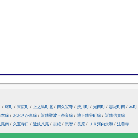
市
町
/
曙町
/
末広町
/
上之島町北
/
南久宝寺
/
渋川町
/
光南町
/
志紀町南
/
本町
西本線
/
おおさか東線
/
近鉄難波・奈良線
/
地下鉄谷町線
/
近鉄信貴線
八尾南
/
久宝寺口
/
近鉄八尾
/
志紀
/
恩智
/
長原
/
ＪＲ河内永和
/
法善寺