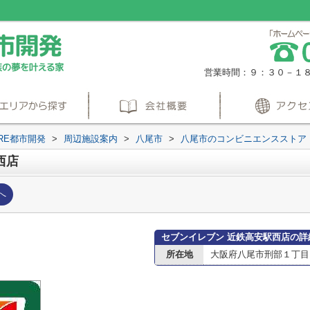
営業時間：９：３０－１
RE都市開発
>
周辺施設案内
>
八尾市
>
八尾市のコンビニエンスストア
西店
へ
セブンイレブン 近鉄高安駅西店の詳
所在地
大阪府八尾市刑部１丁目1