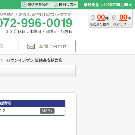
最終更新：2026年08月09日
00
00
件
件
最近見た物件
検討リスト
８：００
定休日：水曜日・日曜日・祝祭日
>
セブンイレブン 近鉄高安駅西店
細情報
-2
MAP
▼