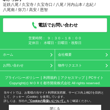
近鉄八尾
/
久宝寺
/
久宝寺口
/
八尾
/
河内山本
/
志紀
/
八尾南
/
弥刀
/
高安
/
恩智
電話でお問い合わせ
営業時間：
９：３０－１８：００
定休日：
水曜日・日曜日・祝祭日
ホーム
会社概要
お問い合わせ
物件リクエスト
プライバシーポリシー
利用規約
アクセスマップ
PCサイト
Copyright(c) ＭＯＲＥ都市開発株式会社 All rights reserved.
当サイトでは、お客様の当サイト利用状況把握、サービス向上検討を目的と
して、クッキー（Cookie）を使用しています。
詳しくは、当社の
「Cookieの取扱いについて」
をご確認ください。
閉じる