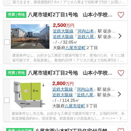
築できます。接道接面約7.4ｍ！アリオ八尾まで自転車で5分！お買い物
便利です。山本小学校区。
八尾市堤町2丁目1号地 山本小学校区 近鉄河内山本駅
売買 | 売地
2,500
万
円
近鉄大阪線
「
河内山本
」駅 徒歩18分
近鉄大阪線
「
近鉄八尾
」駅 徒歩23分
- / - / 32.05㎡
大阪府
八尾市
堤町
２丁目
建築条件なし。お好きな工務店で建築可能です。更地のため、すぐに建
築可能です。高低差無し、敷地約32坪！アリオ八尾まで自転車5分！お
買い物便利です！山本小学校区。
八尾市堤町3丁目2号地 山本小学校区 近鉄河内山本駅
売買 | 売地
2,800
万
円
近鉄大阪線
「
河内山本
」駅 徒歩20分
近鉄大阪線
「
近鉄八尾
」駅 徒歩23分
- / - / 114.25㎡
大阪府
八尾市
堤町
３丁目
建築条件なし売土地。お好きな工務店で建築可能です。土地約34坪。全
面道路幅員約6ｍ。現況更地。前面道路との高低差なし。スーパー・ドラ
ッグストアやアリオ八尾が徒歩圏内！落ち着い...
売買 | 住付店舗