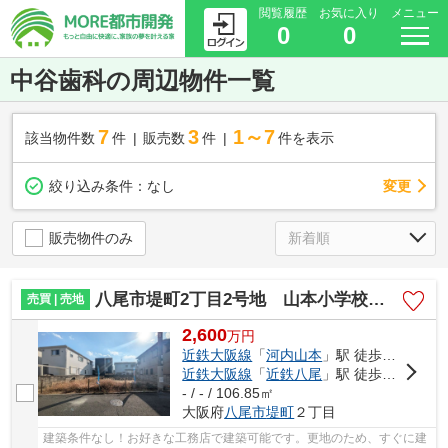
閲覧履歴
お気に入り
メニュー
0
0
中谷歯科の周辺物件一覧
7
3
1～7
該当物件数
件
販売数
件
件を表示
変更
絞り込み条件：
なし
販売物件のみ
八尾市堤町2丁目2号地 山本小学校区 近鉄河内山本駅
売買 | 売地
2,600
万
円
近鉄大阪線
「
河内山本
」駅 徒歩18分
近鉄大阪線
「
近鉄八尾
」駅 徒歩23分
- / - / 106.85㎡
大阪府
八尾市
堤町
２丁目
建築条件なし！お好きな工務店で建築可能です。更地のため、すぐに建