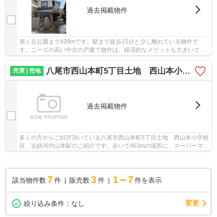
過去掲載物件
旭ヶ丘公園まで439mです。駅まで徒歩15分と少し離れている物件で
す。ニーズの高い中古の戸建て物件は、経済的なメリットも大きいで
す。利便性良好な前面道路6m以上の物件をご検討くだ...
八尾市西山本町5丁目土地 西山本小学校区 近鉄河内山本駅
売買 | 売地
過去掲載物件
多くの方からご好評頂いている八尾市西山本町5丁目土地 西山本小学校
区 近鉄河内山本駅のご紹介です。歩いて463mの場所に、スーパーマル
ヒ山本店があります。コチラは売地の情報とな...
7
3
1～7
該当物件数
件
販売数
件
件を表示
変更
絞り込み条件：
なし