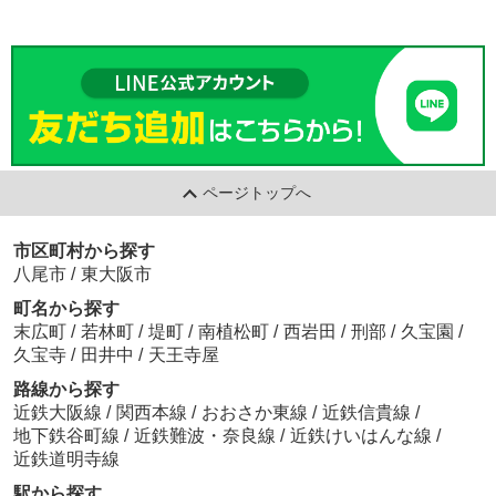
ページトップへ
市区町村から探す
八尾市
/
東大阪市
町名から探す
末広町
/
若林町
/
堤町
/
南植松町
/
西岩田
/
刑部
/
久宝園
/
久宝寺
/
田井中
/
天王寺屋
路線から探す
近鉄大阪線
/
関西本線
/
おおさか東線
/
近鉄信貴線
/
地下鉄谷町線
/
近鉄難波・奈良線
/
近鉄けいはんな線
/
近鉄道明寺線
駅から探す