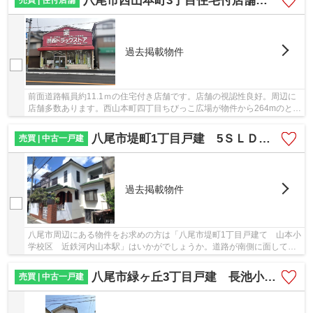
八尾市西山本町3丁目住宅付店舗 西山本小学校区 近鉄河内山本駅
過去掲載物件
前面道路幅員約11.1ｍの住宅付き店舗です。店舗の視認性良好。周辺に
店舗多数あります。西山本町四丁目ちびっこ広場が物件から264mのとこ
ろにあります。薬や日用品を買うのに便利なド...
八尾市堤町1丁目戸建 5ＳＬＤＫ 土地138.84㎡ 山本小学校区
売買 | 中古一戸建
過去掲載物件
八尾市周辺にある物件をお求めの方は「八尾市堤町1丁目戸建て 山本小
学校区 近鉄河内山本駅」はいかがでしょうか。道路が南側に面してい
るので、とてもニーズが高いです。経済的なメ...
八尾市緑ヶ丘3丁目戸建 長池小学校区 近鉄八尾駅
売買 | 中古一戸建