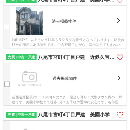
過去掲載物件
前面道路6m以上という駐車もラクラクな物件となっております。駅徒歩
13分の場所にある物件です。中古戸建てながら、室内はとてもきれいで
す。当社スタッフが八尾市や近鉄大阪線久宝寺...
八尾市宮町4丁目戸建 近鉄久宝寺口駅 美園小学校区
売買 | 中古一戸建
過去掲載物件
前面道路幅員約6ｍ！南向きにつき、陽当り良好！大型タウン内の一戸
建です。美園小学校まで徒歩1分！お子様の通学に安心です。各部屋収
納・屋根裏収納あり！カースペース1台！
八尾市宮町4丁目戸建 美園小学校区 近鉄久宝寺口駅
売買 | 中古一戸建