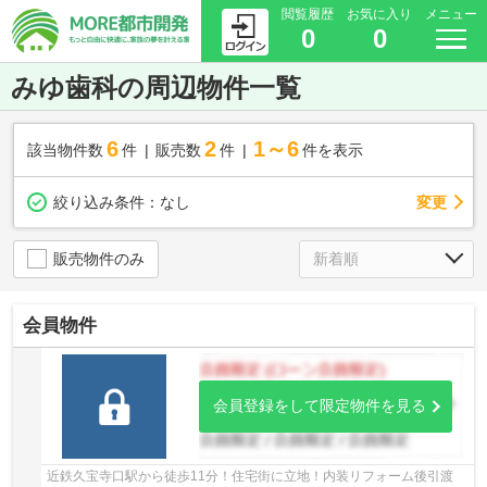
閲覧履歴
お気に入り
メニュー
0
0
みゆ歯科の周辺物件一覧
6
2
1～6
該当物件数
件
販売数
件
件を表示
変更
絞り込み条件：
なし
販売物件のみ
会員物件
会員登録をして限定物件を見る
近鉄久宝寺口駅から徒歩11分！住宅街に立地！内装リフォーム後引渡