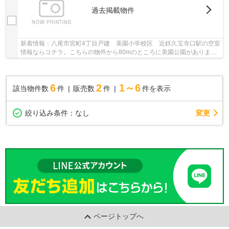
過去掲載物件
新着情報：八尾市宮町4丁目戸建 美園小学校区 近鉄久宝寺口駅の空室
情報ならコチラ。こちらの物件から80mのところに美園公園がありま
す。こちらの中古戸建て物件は、子育ての環境と...
6
2
1～6
該当物件数
件
販売数
件
件を表示
変更
絞り込み条件：
なし
ページトップへ