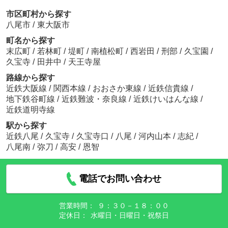
市区町村から探す
八尾市
/
東大阪市
町名から探す
末広町
/
若林町
/
堤町
/
南植松町
/
西岩田
/
刑部
/
久宝園
/
久宝寺
/
田井中
/
天王寺屋
路線から探す
近鉄大阪線
/
関西本線
/
おおさか東線
/
近鉄信貴線
/
地下鉄谷町線
/
近鉄難波・奈良線
/
近鉄けいはんな線
/
近鉄道明寺線
駅から探す
近鉄八尾
/
久宝寺
/
久宝寺口
/
八尾
/
河内山本
/
志紀
/
八尾南
/
弥刀
/
高安
/
恩智
電話でお問い合わせ
営業時間：
９：３０－１８：００
定休日：
水曜日・日曜日・祝祭日