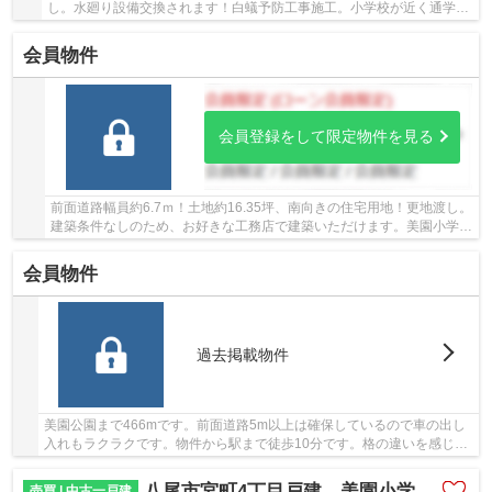
し。水廻り設備交換されます！白蟻予防工事施工。小学校が近く通学安
心です。美園小学校区。
会員物件
会員登録をして限定物件を見る
前面道路幅員約6.7ｍ！土地約16.35坪、南向きの住宅用地！更地渡し。
建築条件なしのため、お好きな工務店で建築いただけます。美園小学校
区。
会員物件
過去掲載物件
美園公園まで466mです。前面道路5m以上は確保しているので車の出し
入れもラクラクです。物件から駅まで徒歩10分です。格の違いを感じら
れる吹き抜けあり物件です。不動産をお探しなら...
八尾市宮町4丁目戸建 美園小学校区 近鉄久宝寺口駅
売買 | 中古一戸建