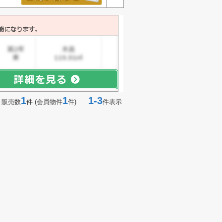
1
1
1-3
 販売数
件 (会員物件
件)
件表示