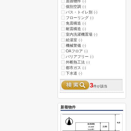
居抜物件
(-)
個別空調
(-)
バス・トイレ別
(-)
フローリング
(-)
免震構造
(-)
耐震構造
(-)
室内洗濯機置場
(-)
給湯室
(-)
機械警備
(-)
OAフロア
(-)
バリアフリー
(-)
外断熱工法
(-)
都市ガス
(-)
下水道
(-)
3
件が該当
新着物件