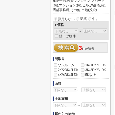
建物全部,投資マンション,アパート
(棟),マンション(棟),ビル,戸建(投資),
店舗事務所,その他,土地(投資)
指定しない
新築
中古
▼価格
～
値下げ物件
3
件が該当
間取り
ワンルーム
1K/1DK/1LDK
2K/2DK/2LDK
3K/3DK/3LDK
4K/4DK/4LDK
5K以上
面積
～
土地面積
～
駅からの徒歩