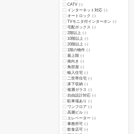
CATV
(-)
インターネット対応
(-)
オートロック
(-)
TVモニタ付インターホン
(-)
宅配ボックス
(-)
2階以上
(-)
10階以上
(-)
20階以上
(-)
1階の物件
(-)
最上階
(-)
南向き
(-)
角部屋
(-)
輸入住宅
(-)
二世帯住宅
(-)
床下収納
(-)
複層ガラス
(-)
自由設計対応
(-)
駐車場あり
(-)
ワンフロア
(-)
高層ビル
(-)
エレベーター
(-)
事務所可
(-)
飲食店可
(-)