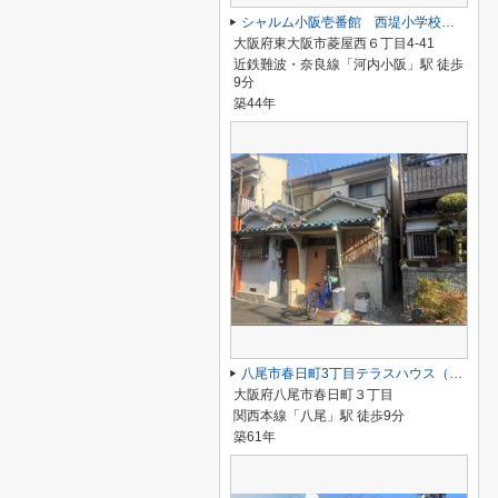
シャルム小阪壱番館 西堤小学校区 近鉄河内小阪駅
大阪府東大阪市菱屋西６丁目4-41
近鉄難波・奈良線「河内小阪」駅 徒歩
9分
築44年
八尾市春日町3丁目テラスハウス（オーナーチェンジ）ＪＲ八尾駅八尾駅
大阪府八尾市春日町３丁目
関西本線「八尾」駅 徒歩9分
築61年