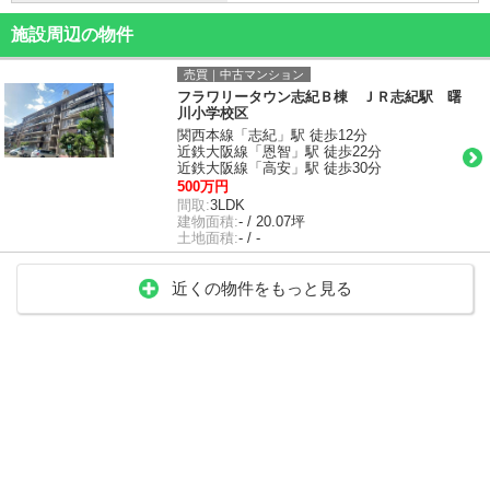
施設周辺の物件
売買｜中古マンション
フラワリータウン志紀Ｂ棟 ＪＲ志紀駅 曙
川小学校区
関西本線「志紀」駅 徒歩12分
近鉄大阪線「恩智」駅 徒歩22分
近鉄大阪線「高安」駅 徒歩30分
500万円
間取:
3LDK
建物面積:
- / 20.07坪
土地面積:
- / -
近くの物件をもっと見る