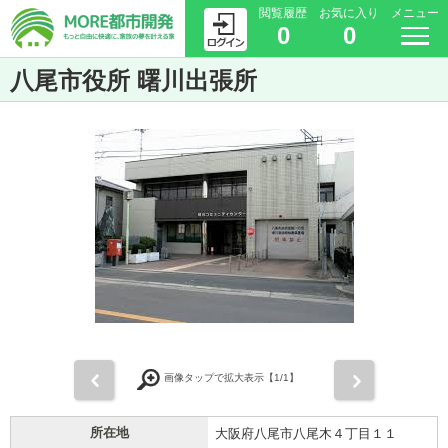
閲覧履歴
お気に入り
メニュー
0
0
八尾市役所 曙川出張所
前
次
画像タップで拡大表示【
1
/1】
所在地
大阪府八尾市八尾木４丁目１１