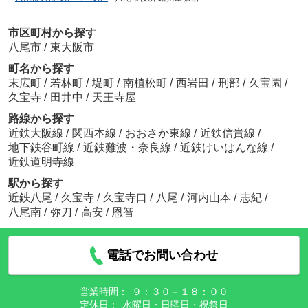
市区町村から探す
八尾市
/
東大阪市
町名から探す
末広町
/
若林町
/
堤町
/
南植松町
/
西岩田
/
刑部
/
久宝園
/
久宝寺
/
田井中
/
天王寺屋
路線から探す
近鉄大阪線
/
関西本線
/
おおさか東線
/
近鉄信貴線
/
地下鉄谷町線
/
近鉄難波・奈良線
/
近鉄けいはんな線
/
近鉄道明寺線
駅から探す
近鉄八尾
/
久宝寺
/
久宝寺口
/
八尾
/
河内山本
/
志紀
/
八尾南
/
弥刀
/
高安
/
恩智
電話でお問い合わせ
営業時間：
９：３０－１８：００
定休日：
水曜日・日曜日・祝祭日