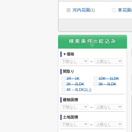
河内花園
東花園
(1)
▼価格
～
間取り
1R～1K
1DK～1LDK
2K～2LDK
3K～3LDK
4K～4LDK以上
建物面積
～
土地面積
～