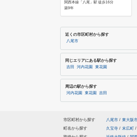
関西本線「八尾」駅 徒歩16分
築9年
近くの市区町村から探す
八尾市
同じエリアにある駅から探す
吉田
河内花園
東花園
周辺の駅から探す
河内花園
東花園
吉田
市区町村から探す
八尾市
/
東大阪
町名から探す
久宝寺
/
末広町
/
路線から探す
近鉄大阪線
/
関