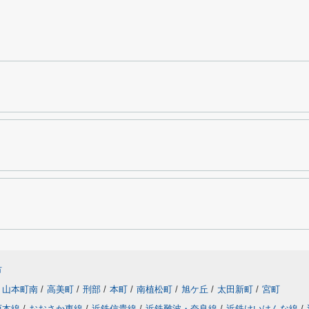
市
山本町南
/
高美町
/
刑部
/
本町
/
南植松町
/
旭ケ丘
/
太田新町
/
宮町
西本線
/
おおさか東線
/
近鉄信貴線
/
近鉄難波・奈良線
/
近鉄けいはんな線
/