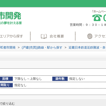
営業時間：９：３０－１
RE都市開発
>
(戸建(売買))路線・駅から探す
>
近畿日本鉄道近鉄難波・奈
面積
下限なし～上限なし
築年数
指定しない
間取り
指定なし
で絞り込む