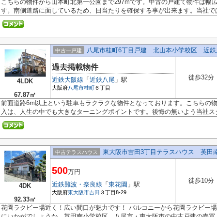
こちらの物件から山本町北第一公園まで297mです。中古の戸建て物件は幅
す。南側道路に面しているため、日当たりを確保する事が出来ます。当社では多
八尾市桂町6丁目戸建 北山本小学校区 近鉄
中古一戸建
過去掲載物件
徒歩32分
近鉄大阪線
「
近鉄八尾
」駅
4LDK
大阪府
八尾市
桂町
６丁目
67.87㎡
前面道路6m以上という駐車もラクラクな物件となっております。こちらの
入は、人生の中でも大きなターニングポイントです。後悔の無いよう当社スタ.
東大阪市吉田3丁目テラスハウス 英田
中古テラスハウス
500
万円
徒歩10分
近鉄難波・奈良線
「
東花園
」駅
4DK
大阪府
東大阪市
吉田
３丁目8-29
92.33㎡
花園ラクビー場近く！広い間口が魅力です！ バルコニーから花園ラクビー場
にいかがでしょうか。英田南小学校区。八尾市・東大阪市の中古戸建の売買..