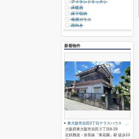
アイランドキッチン
床暖房
床下収納
複層ガラス
南向き
新着物件
東大阪市吉田3丁目テラスハウス 英田南小学校区 近鉄東花園駅
大阪府東大阪市吉田３丁目8-29
近鉄難波・奈良線「東花園」駅 徒歩10