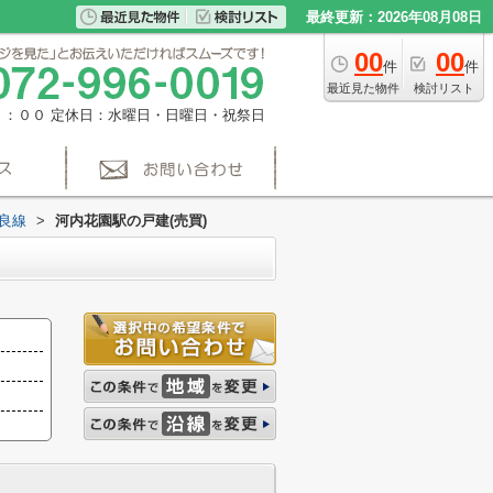
最終更新：2026年08月08日
00
00
件
件
最近見た物件
検討リスト
８：００
定休日：水曜日・日曜日・祝祭日
良線
>
河内花園駅の戸建(売買)