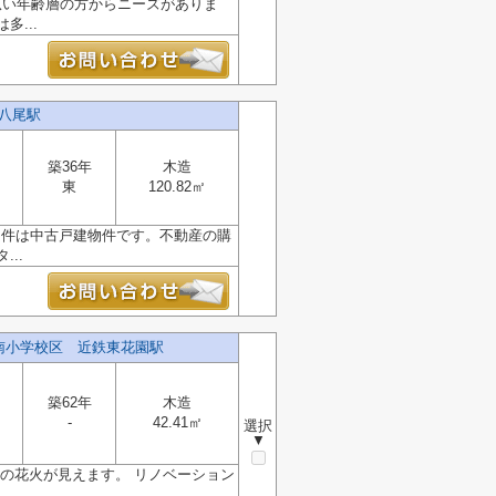
広い年齢層の方からニーズがありま
...
八尾駅
築36年
木造
東
120.82㎡
物件は中古戸建物件です。不動産の購
..
南小学校区 近鉄東花園駅
築62年
木造
-
42.41㎡
選択
▼
の花火が見えます。 リノベーション
.