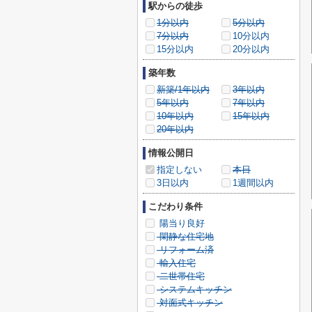
駅からの徒歩
1分以内
5分以内
7分以内
10分以内
15分以内
20分以内
築年数
新築/1年以内
3年以内
5年以内
7年以内
10年以内
15年以内
20年以内
情報公開日
指定しない
本日
3日以内
1週間以内
こだわり条件
陽当り良好
閑静な住宅地
リフォーム済
輸入住宅
二世帯住宅
システムキッチン
対面式キッチン