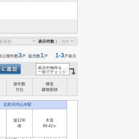
表示件数：
3
1
1-3
当公開件数
戸 販売数
戸
戸表示
表示中物件を
一括でチェック
築年数
構造
方位
建物面積
 近鉄河内山本駅
築12年
木造
南
89.42㎡