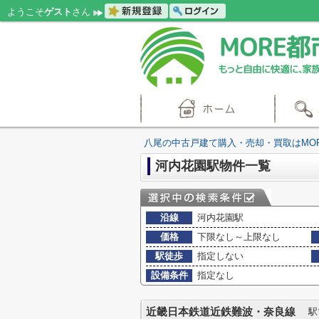
ようこそ
ゲスト
さん
八尾の中古戸建て購入・売却・買取はMO
河内花園駅物件一覧
沿線
河内花園駅
価格
下限なし～上限なし
駅徒歩
指定しない
設備条件
指定なし
近畿日本鉄道近鉄難波・奈良線
駅