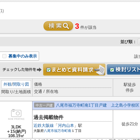
(1)
3
件が該当
並び順：
募集中のみ表示
該
外観
/
間取り図
価格
駅徒歩
停歩
交通 / 所在地
間取り/土地面積
八尾市福万寺町南1丁目戸建 上之島小学校区
中古一戸建
過去掲載物件
徒歩21分
近鉄大阪線
「
河内山本
」駅
3LDK
大阪府
八尾市
福万寺町南
１丁目
＋1S(納戸)
108.19㎡