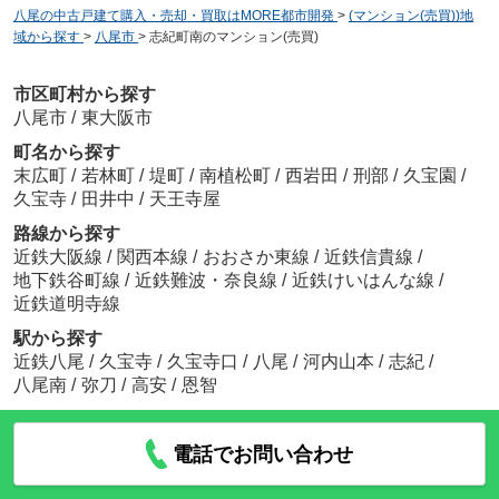
八尾の中古戸建て購入・売却・買取はMORE都市開発
>
(マンション(売買))地
域から探す
>
八尾市
>
志紀町南のマンション(売買)
市区町村から探す
八尾市
/
東大阪市
町名から探す
末広町
/
若林町
/
堤町
/
南植松町
/
西岩田
/
刑部
/
久宝園
/
久宝寺
/
田井中
/
天王寺屋
路線から探す
近鉄大阪線
/
関西本線
/
おおさか東線
/
近鉄信貴線
/
地下鉄谷町線
/
近鉄難波・奈良線
/
近鉄けいはんな線
/
近鉄道明寺線
駅から探す
近鉄八尾
/
久宝寺
/
久宝寺口
/
八尾
/
河内山本
/
志紀
/
八尾南
/
弥刀
/
高安
/
恩智
電話でお問い合わせ