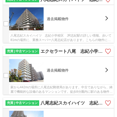
過去掲載物件
八尾志紀スカイハイツ 志紀小学校区 JR志紀駅の詳しい情報。歩いて
81mの場所に、業務スーパー八尾志紀店があります。こちらの物件には
エレベーターが付いています。11階建ての建物も...
エクセラート八尾 志紀小学校区 JR志紀駅
売買 | 中古マンション
過去掲載物件
家から442mの場所に八尾志紀郵便局があります。中古でありながら、綺
麗で機能的な設備のあるマンションです。徒歩8分圏内に駅のある物件で
す。不動産のご購入を検討しているが不動産の...
八尾志紀スカイハイツ 志紀小学校区 JR志紀駅
売買 | 中古マンション