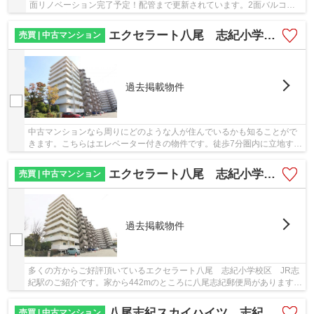
面リノベーション完了予定！配管まで更新されています。2面バルコニ
ーで通風良好。志紀小学校区。
エクセラート八尾 志紀小学校区 JR志紀駅
売買 | 中古マンション
過去掲載物件
中古マンションなら周りにどのような人が住んでいるかも知ることがで
きます。こちらはエレベーター付きの物件です。徒歩7分圏内に立地する
物件です。不動産のことで当社にご要望やご不...
エクセラート八尾 志紀小学校区 JR志紀駅
売買 | 中古マンション
過去掲載物件
多くの方からご好評頂いているエクセラート八尾 志紀小学校区 JR志
紀駅のご紹介です。家から442mのところに八尾志紀郵便局があります。
築37年の中古マンションです。駅徒歩8分の物件...
八尾志紀スカイハイツ 志紀小学校区 JR志紀駅
売買 | 中古マンション