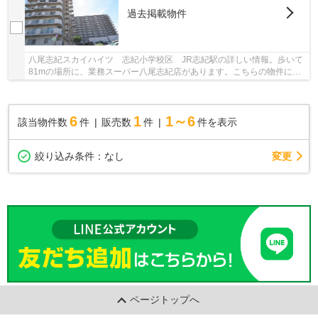
過去掲載物件
八尾志紀スカイハイツ 志紀小学校区 JR志紀駅の詳しい情報。歩いて
81mの場所に、業務スーパー八尾志紀店があります。こちらの物件には
エレベーターが付いています。11階建ての建物も...
6
1
1～6
該当物件数
件
販売数
件
件を表示
変更
絞り込み条件：
なし
ページトップへ