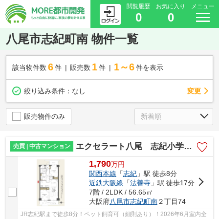
閲覧履歴
お気に入り
メニュー
0
0
八尾市志紀町南 物件一覧
6
1
1～6
該当物件数
件
販売数
件
件を表示
変更
絞り込み条件：
なし
販売物件のみ
エクセラート八尾 志紀小学校区 JR志紀駅
売買 | 中古マンション
1,790
万
円
関西本線
「
志紀
」駅 徒歩8分
近鉄大阪線
「
法善寺
」駅 徒歩17分
7階 / 2LDK / 56.65㎡
大阪府
八尾市
志紀町南
２丁目74
JR志紀駅まで徒歩8分！ペット飼育可（細則あり）！2026年6月室内全