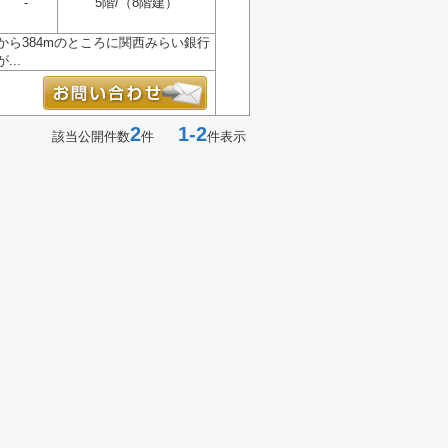
-
5階/（8階建）
ら384mのところに関西みらい銀行
..
2
1-2
該当公開件数
件
件表示