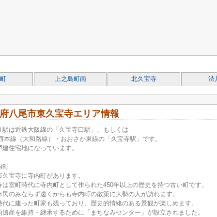
町
上之島町南
北久宝寺
渋
府八尾市東久宝寺エリア情報
り駅は近鉄大阪線の「久宝寺口駅」、もしくは
関西本線（大和路線）・おおさか東線の「久宝寺駅」です。
戸建住宅地になっています。
内町
市久宝寺に寺内町があります。
寺は室町時代に寺内町として作られた450年以上の歴史を持つ古い町です。
市民のみならず遠くからも寺内町の散策に大勢の人が訪れます。
時代に建った町家も残っており、歴史的情緒のある景観が楽しめます。
的遺産を維持・継承するために「まちなみセンター」が設立されました。