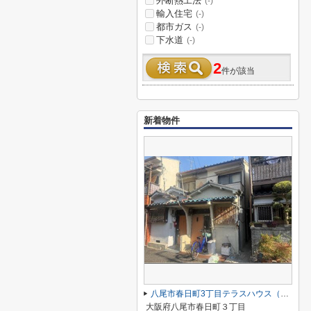
外断熱工法
(-)
輸入住宅
(-)
都市ガス
(-)
下水道
(-)
2
件が該当
新着物件
八尾市春日町3丁目テラスハウス（オーナーチェンジ）ＪＲ八尾駅八尾駅
大阪府八尾市春日町３丁目