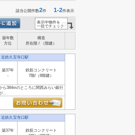
2
1-2
該当公開件数
件
件表示
表示中物件を
一括でチェック
築年数
構造
方位
所在階 / （階建）
）近鉄久宝寺口駅
築37年
鉄筋コンクリート
-
7階/（8階建）
ら384mのところに関西みらい銀行
..
）近鉄久宝寺口駅
築37年
鉄筋コンクリート