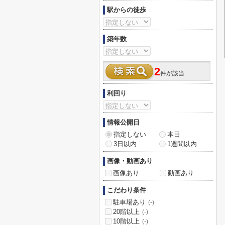
駅からの徒歩
築年数
2
件が該当
利回り
情報公開日
指定しない
本日
3日以内
1週間以内
画像・動画あり
画像あり
動画あり
こだわり条件
駐車場あり
(-)
20階以上
(-)
10階以上
(-)