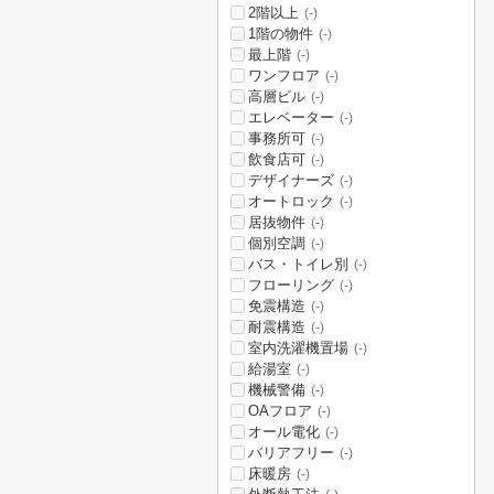
2階以上
(-)
1階の物件
(-)
最上階
(-)
ワンフロア
(-)
高層ビル
(-)
エレベーター
(-)
事務所可
(-)
飲食店可
(-)
デザイナーズ
(-)
オートロック
(-)
居抜物件
(-)
個別空調
(-)
バス・トイレ別
(-)
フローリング
(-)
免震構造
(-)
耐震構造
(-)
室内洗濯機置場
(-)
給湯室
(-)
機械警備
(-)
OAフロア
(-)
オール電化
(-)
バリアフリー
(-)
床暖房
(-)