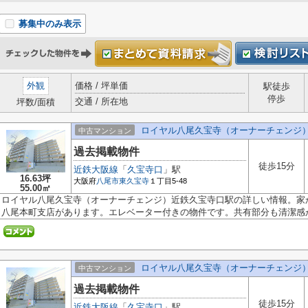
募集中のみ表示
外観
価格 / 坪単価
駅徒歩
停歩
交通 / 所在地
坪数/面積
ロイヤル八尾久宝寺（オーナーチェンジ
中古マンション
過去掲載物件
徒歩15分
近鉄大阪線
「
久宝寺口
」駅
16.63坪
大阪府
八尾市
東久宝寺
１丁目5-48
55.00㎡
ロイヤル八尾久宝寺（オーナーチェンジ）近鉄久宝寺口駅の詳しい情報。家か
八尾本町支店があります。エレベーター付きの物件です。共有部分も清潔感が.
ロイヤル八尾久宝寺（オーナーチェンジ
中古マンション
過去掲載物件
徒歩15分
近鉄大阪線
「
久宝寺口
」駅