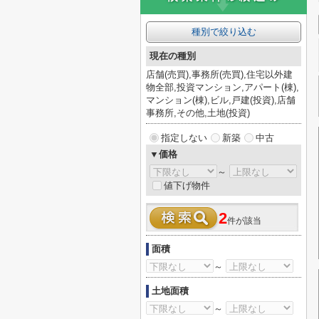
種別で絞り込む
現在の種別
店舗(売買),事務所(売買),住宅以外建
物全部,投資マンション,アパート(棟),
マンション(棟),ビル,戸建(投資),店舗
事務所,その他,土地(投資)
指定しない
新築
中古
▼価格
～
値下げ物件
2
件が該当
面積
～
土地面積
～