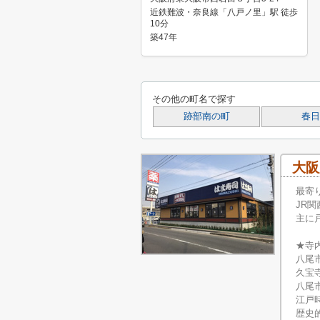
近鉄難波・奈良線「八戸ノ里」駅 徒歩
10分
築47年
その他の町名で探す
跡部南の町
春日
大阪
最寄
JR
主に
★寺
八尾
久宝
八尾
江戸
歴史