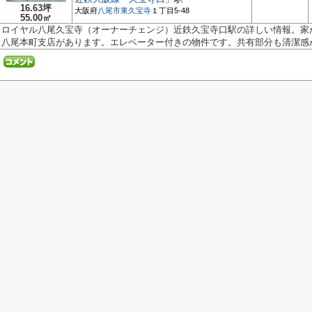
16.63坪
大阪府
八尾市
東久宝寺
１丁目5-48
55.00㎡
ロイヤル八尾久宝寺（オーナーチェンジ）近鉄久宝寺口駅の詳しい情報。家か
八尾本町支店があります。エレベーター付きの物件です。共有部分も清潔感が.