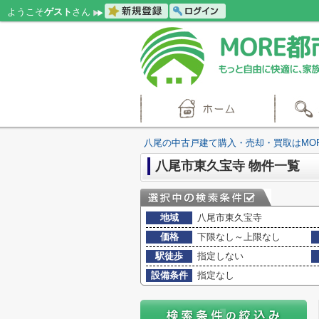
ようこそ
ゲスト
さん
八尾の中古戸建て購入・売却・買取はMO
八尾市東久宝寺 物件一覧
地域
八尾市東久宝寺
価格
下限なし～上限なし
駅徒歩
指定しない
設備条件
指定なし