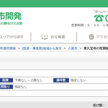
営業時間：９：３０－１
RE都市開発
>
(投資・事業用)地域から探す
>
八尾市
>
東久宝寺の売買
面積
下限なし～上限なし
築年数
指定しない
間取り
指定なし
並び順：