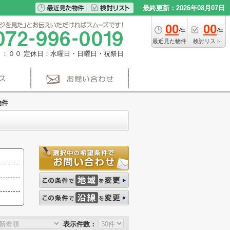
最終更新：2026年08月07日
00
00
件
件
最近見た物件
検討リスト
８：００
定休日：水曜日・日曜日・祝祭日
物件
表示件数：