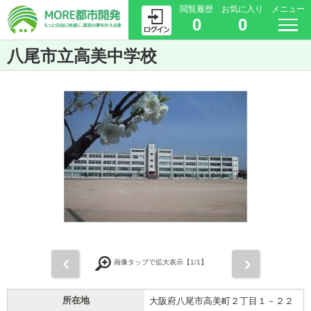
閲覧履歴
お気に入り
メニュー
0
0
八尾市立高美中学校
前
次
画像タップで拡大表示【
1
/1】
所在地
大阪府八尾市高美町２丁目１－２２