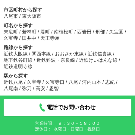
市区町村から探す
八尾市
/
東大阪市
町名から探す
末広町
/
若林町
/
堤町
/
南植松町
/
西岩田
/
刑部
/
久宝園
/
久宝寺
/
田井中
/
天王寺屋
路線から探す
近鉄大阪線
/
関西本線
/
おおさか東線
/
近鉄信貴線
/
地下鉄谷町線
/
近鉄難波・奈良線
/
近鉄けいはんな線
/
近鉄道明寺線
駅から探す
近鉄八尾
/
久宝寺
/
久宝寺口
/
八尾
/
河内山本
/
志紀
/
八尾南
/
弥刀
/
高安
/
恩智
電話でお問い合わせ
営業時間：
９：３０－１８：００
定休日：
水曜日・日曜日・祝祭日