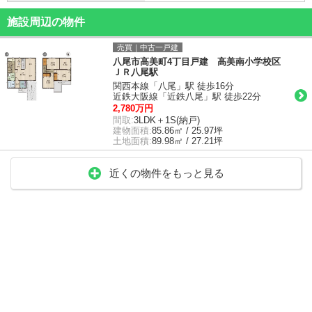
施設周辺の物件
売買｜中古一戸建
八尾市高美町4丁目戸建 高美南小学校区
ＪＲ八尾駅
関西本線「八尾」駅 徒歩16分
近鉄大阪線「近鉄八尾」駅 徒歩22分
2,780万円
間取:
3LDK＋1S(納戸)
建物面積:
85.86㎡ / 25.97坪
土地面積:
89.98㎡ / 27.21坪
近くの物件をもっと見る