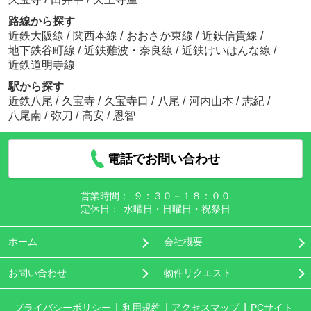
路線から探す
近鉄大阪線
/
関西本線
/
おおさか東線
/
近鉄信貴線
/
地下鉄谷町線
/
近鉄難波・奈良線
/
近鉄けいはんな線
/
近鉄道明寺線
駅から探す
近鉄八尾
/
久宝寺
/
久宝寺口
/
八尾
/
河内山本
/
志紀
/
八尾南
/
弥刀
/
高安
/
恩智
電話でお問い合わせ
営業時間：
９：３０－１８：００
定休日：
水曜日・日曜日・祝祭日
ホーム
会社概要
お問い合わせ
物件リクエスト
プライバシーポリシー
利用規約
アクセスマップ
PCサイト