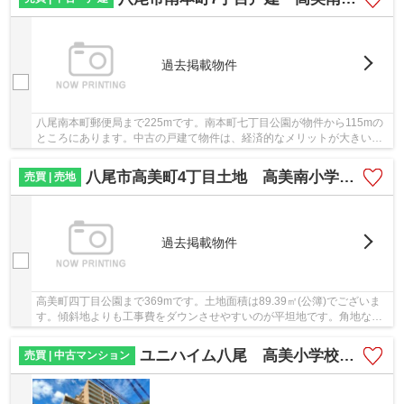
過去掲載物件
八尾南本町郵便局まで225mです。南本町七丁目公園が物件から115mの
ところにあります。中古の戸建て物件は、経済的なメリットが大きいの
が特徴です。こちらの土地は前面道路6m以上です...
八尾市高美町4丁目土地 高美南小学校区 JR八尾駅
売買 | 売地
過去掲載物件
高美町四丁目公園まで369mです。土地面積は89.39㎡(公簿)でございま
す。傾斜地よりも工事費をダウンさせやすいのが平坦地です。角地なの
で空き巣も入りにくく、防犯面でも安心です。地...
ユニハイム八尾 高美小学校区 近鉄八尾駅
売買 | 中古マンション