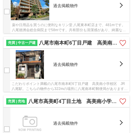
過去掲載物件
薬や日用品を買うのに便利なキリン堂 八尾東本町店まで、481mです。
八尾徳洲会総合病院まで58mです。共有部分も清潔感があり、綺麗な中
古マンションです。快適な地上10階建ての物件。...
八尾市南本町6丁目戸建 高美南小学校区 JR八尾駅
売買 | 中古一戸建
過去掲載物件
こだわりポイント満載の八尾市南本町6丁目戸建 高美南小学校区 JR
八尾駅。こちらの物件から322mの場所に八尾南本町郵便局があります。
松山町2丁目第2児童遊園が物件から323mのところ...
八尾市高美町4丁目土地 高美南小学校区 ＪＲ八尾駅
売買 | 売地
過去掲載物件