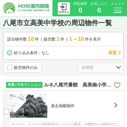
閲覧履歴
お気に入り
メニュー
0
0
八尾市立高美中学校の周辺物件一覧
10
1
1～10
該当物件数
件
販売数
件
件を表示
変更
絞り込み条件：
なし
販売物件のみ
ルネ八尾弐番館 高美南小学校区 JR八尾駅
売買 | 中古マンション
過去掲載物件
スーパー「スーパーSANKO(サンコー) 八尾店」が物件から400mのとこ