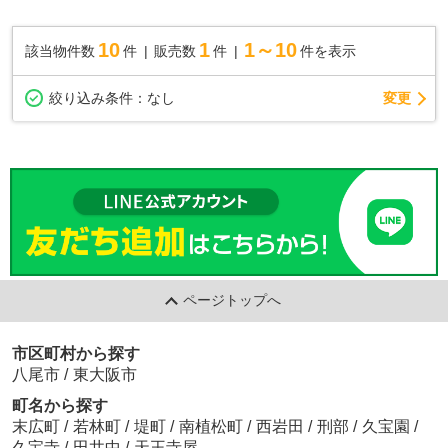
10
1
1～10
該当物件数
件
販売数
件
件を表示
変更
絞り込み条件：
なし
ページトップへ
市区町村から探す
八尾市
/
東大阪市
町名から探す
末広町
/
若林町
/
堤町
/
南植松町
/
西岩田
/
刑部
/
久宝園
/
久宝寺
/
田井中
/
天王寺屋