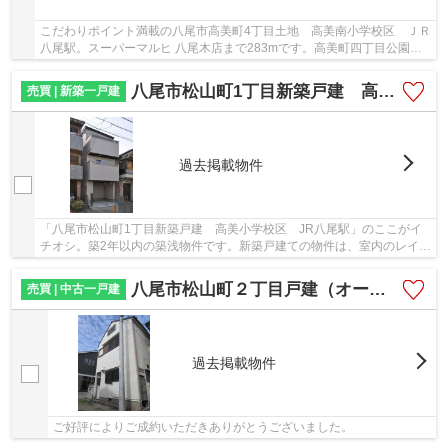
こだわりポイント満載の八尾市高美町4丁目土地 高美南小学校区 ＪＲ
八尾駅。スーパーマルヒ 八尾木店まで283mです。高美町四丁目公園ま
で369mです。土地面積は89.39㎡(公簿)あります...
八尾市松山町1丁目新築戸建 高美小学校区 JR八尾駅
売買 | 新築一戸建
過去掲載物件
「八尾市松山町1丁目新築戸建 高美小学校区 JR八尾駅」のここがイ
チオシ。築2年以内の築浅物件です。新築戸建ての物件は、室内のレイア
ウトも自分好みに変更可能です。外観が魅力的...
八尾市松山町２丁目戸建（オーナーチェンジ）
売買 | 中古一戸建
過去掲載物件
ご好評によりご成約いただきありがとうございました。