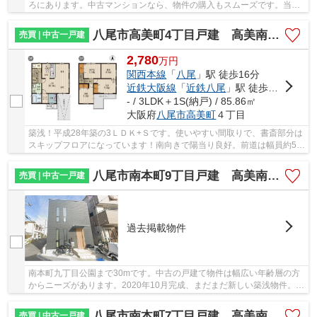
ろにあります。中古マンションなら、物件の購入もスムーズです。当社
は八尾市にある関西本線八尾周辺の不動産情報を...
八尾市高美町4丁目戸建 高美南小学校区 ＪＲ八尾駅
売買 | 中古一戸建
2,780
万
円
関西本線
「
八尾
」駅 徒歩16分
近鉄大阪線
「
近鉄八尾
」駅 徒歩22分
- / 3LDK＋1S(納戸) / 85.86㎡
大阪府
八尾市
高美町
４丁目
築浅！平成28年築の3ＬＤＫ+Ｓです。使いやすい間取りで、書斎部分は
スキップフロアになっています！南向きで陽当り良好。前道は幅員約5ｍ
あり、間口が約8ｍあります！カーポート、食...
八尾市南本町9丁目戸建 高美南小学校区 ＪＲ八尾駅
売買 | 中古一戸建
過去掲載物件
南本町九丁目公園まで30mです。中古の戸建て物件は幅広い年齢層の方
からニーズがあります。2020年10月完成、まだまだ新しい築浅物件。安
心の前面道路6m以上の条件を備えております。八...
八尾市南本町7丁目戸建 高美南小学校区 JR八尾駅
売買 | 中古一戸建