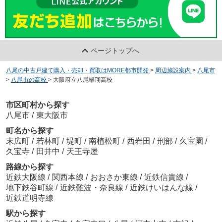
ページトップへ
八尾の中古戸建て購入・売却・買取はMORE都市開発
>
周辺施設案内
>
八尾市
>
八尾市の高校
>
大阪府立八尾翠翔高校
市区町村から探す
八尾市
/
東大阪市
町名から探す
末広町
/
若林町
/
堤町
/
南植松町
/
西岩田
/
刑部
/
久宝園
/
久宝寺
/
田井中
/
天王寺屋
路線から探す
近鉄大阪線
/
関西本線
/
おおさか東線
/
近鉄信貴線
/
地下鉄谷町線
/
近鉄難波・奈良線
/
近鉄けいはんな線
/
近鉄道明寺線
駅から探す