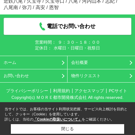
近鉄八尾
/
久宝寺
/
久宝寺口
/
八尾
/
河内山本
/
志紀
/
八尾南
/
弥刀
/
高安
/
恩智
電話でお問い合わせ
営業時間：
９：３０－１８：００
定休日：
水曜日・日曜日・祝祭日
ホーム
会社概要
お問い合わせ
物件リクエスト
プライバシーポリシー
利用規約
アクセスマップ
PCサイト
Copyright(c) ＭＯＲＥ都市開発株式会社 All rights reserved.
当サイトでは、お客様の当サイト利用状況把握、サービス向上検討を目的と
して、クッキー（Cookie）を使用しています。
詳しくは、当社の
「Cookieの取扱いについて」
をご確認ください。
閉じる