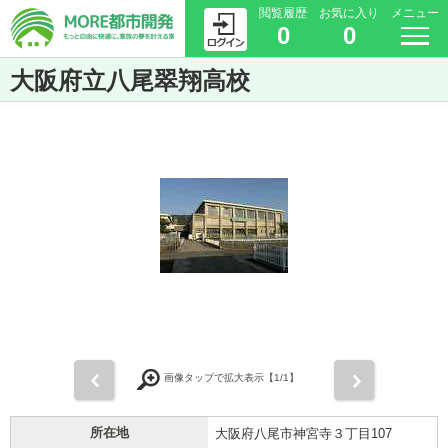
閲覧履歴
お気に入り
メニュー
0
0
大阪府立八尾翠翔高校
前
次
画像タップで拡大表示【
1
/1】
所在地
大阪府八尾市神宮寺３丁目107