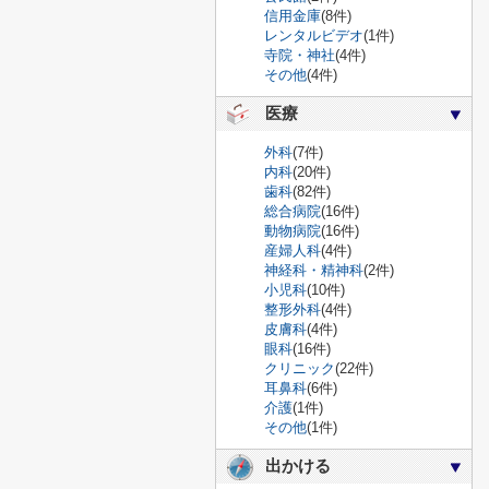
信用金庫
(8件)
レンタルビデオ
(1件)
寺院・神社
(4件)
その他
(4件)
医療
外科
(7件)
内科
(20件)
歯科
(82件)
総合病院
(16件)
動物病院
(16件)
産婦人科
(4件)
神経科・精神科
(2件)
小児科
(10件)
整形外科
(4件)
皮膚科
(4件)
眼科
(16件)
クリニック
(22件)
耳鼻科
(6件)
介護
(1件)
その他
(1件)
出かける