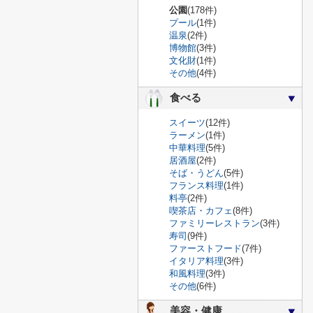
公園
(178件)
プール
(1件)
温泉
(2件)
博物館
(3件)
文化財
(1件)
その他
(4件)
食べる
スイーツ
(12件)
ラーメン
(1件)
中華料理
(5件)
居酒屋
(2件)
そば・うどん
(5件)
フランス料理
(1件)
料亭
(2件)
喫茶店・カフェ
(8件)
ファミリーレストラン
(3件)
寿司
(9件)
ファーストフード
(7件)
イタリア料理
(3件)
和風料理
(3件)
その他
(6件)
美容・健康