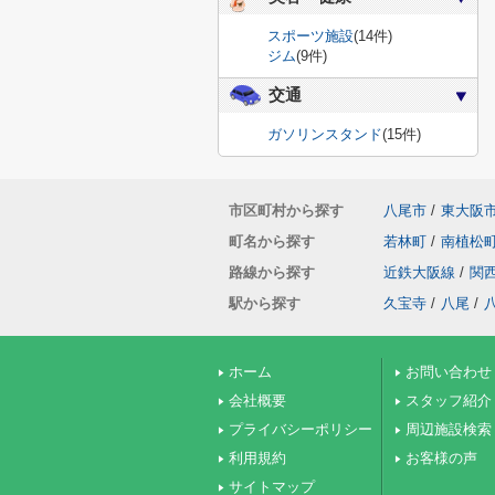
スポーツ施設
(14件)
ジム
(9件)
交通
ガソリンスタンド
(15件)
市区町村から探す
八尾市
/
東大阪
町名から探す
若林町
/
南植松
路線から探す
近鉄大阪線
/
関
駅から探す
久宝寺
/
八尾
/
ホーム
お問い合わせ
会社概要
スタッフ紹介
プライバシーポリシー
周辺施設検索
利用規約
お客様の声
サイトマップ