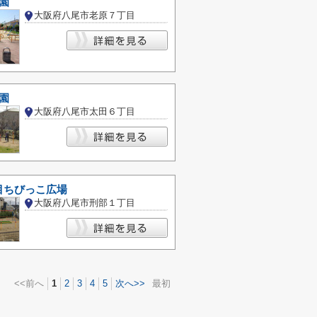
園
大阪府八尾市老原７丁目
園
大阪府八尾市太田６丁目
目ちびっこ広場
大阪府八尾市刑部１丁目
<<前へ
1
2
3
4
5
次へ>>
最初