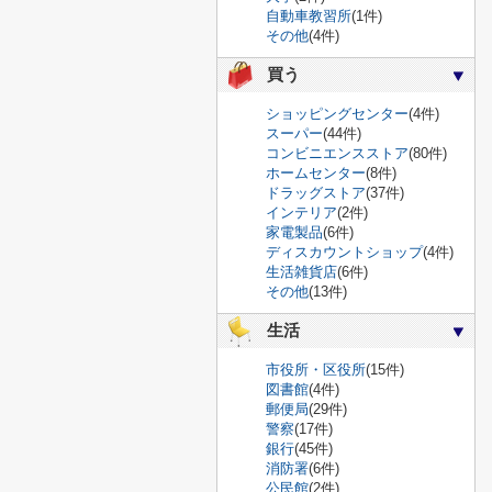
自動車教習所
(1件)
その他
(4件)
買う
ショッピングセンター
(4件)
スーパー
(44件)
コンビニエンスストア
(80件)
ホームセンター
(8件)
ドラッグストア
(37件)
インテリア
(2件)
家電製品
(6件)
ディスカウントショップ
(4件)
生活雑貨店
(6件)
その他
(13件)
生活
市役所・区役所
(15件)
図書館
(4件)
郵便局
(29件)
警察
(17件)
銀行
(45件)
消防署
(6件)
公民館
(2件)