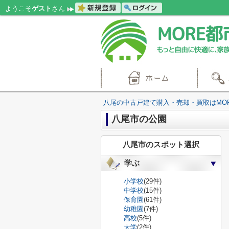
ようこそ
ゲスト
さん
八尾の中古戸建て購入・売却・買取はMO
八尾市の公園
八尾市のスポット選択
学ぶ
小学校
(29件)
中学校
(15件)
保育園
(61件)
幼稚園
(7件)
高校
(5件)
大学
(2件)