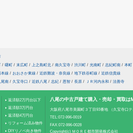
市
町
/
曙町
/
末広町
/
上之島町北
/
南久宝寺
/
渋川町
/
光南町
/
志紀町南
/
本町
西本線
/
おおさか東線
/
近鉄難波・奈良線
/
地下鉄谷町線
/
近鉄信貴線
八尾南
/
久宝寺口
/
近鉄八尾
/
志紀
/
恩智
/
長原
/
ＪＲ河内永和
/
法善寺
八尾の中古戸建て購入・売却・買取はM
返済額2万円台以下
返済額3万円台
大阪府八尾市美園町３丁目93番地 （久宝寺口
返済額4万円台
TEL:072-996-0019
リフォーム済み物件
FAX:072-996-0028
DIYリノベ向き物件
Copyright(c) ＭＯＲＥ都市開発株式会社