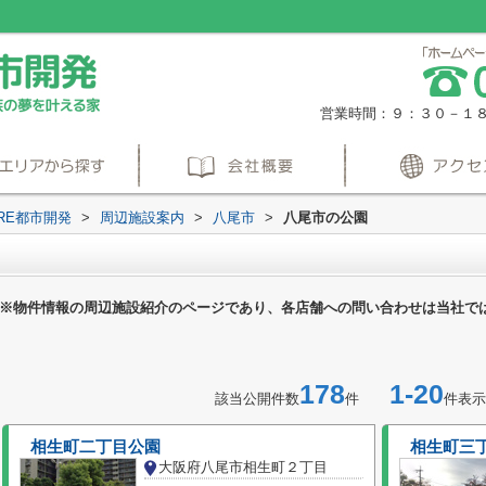
営業時間：９：３０－１
RE都市開発
>
周辺施設案内
>
八尾市
>
八尾市の公園
※物件情報の周辺施設紹介のページであり、各店舗への問い合わせは当社で
178
1-20
該当公開件数
件
件表示
相生町二丁目公園
相生町三
大阪府八尾市相生町２丁目