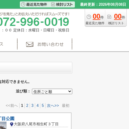
最終更新：2026年08月08日
00
00
件
件
最近見た物件
検討リスト
８：００
定休日：水曜日・日曜日・祝祭日
は対応できません。
並び順：
<<前へ
1
2
3
4
5
次へ>>
最初
丁目公園
大阪府八尾市相生町３丁目