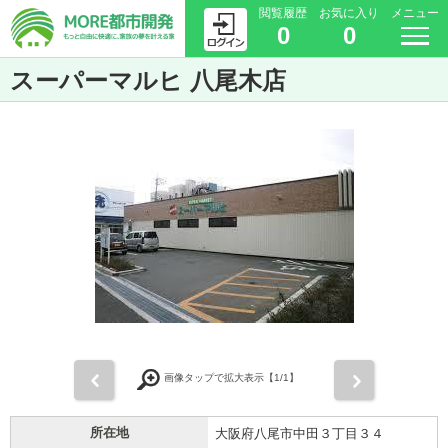
閲覧履歴
お気に入り
メニュー
0
0
スーパーマルヒ 八尾木店
前
次
画像タップで拡大表示【
1
/1】
所在地
大阪府八尾市中田３丁目３４