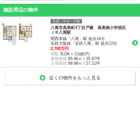
施設周辺の物件
売買｜中古一戸建
八尾市高美町4丁目戸建 高美南小学校区
ＪＲ八尾駅
関西本線「八尾」駅 徒歩16分
近鉄大阪線「近鉄八尾」駅 徒歩22分
2,780万円
間取:
3LDK＋1S(納戸)
建物面積:
85.86㎡ / 25.97坪
土地面積:
89.98㎡ / 27.21坪
近くの物件をもっと見る