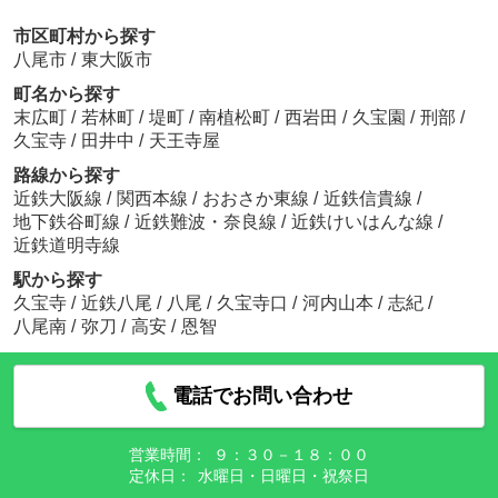
市区町村から探す
八尾市
/
東大阪市
町名から探す
末広町
/
若林町
/
堤町
/
南植松町
/
西岩田
/
久宝園
/
刑部
/
久宝寺
/
田井中
/
天王寺屋
路線から探す
近鉄大阪線
/
関西本線
/
おおさか東線
/
近鉄信貴線
/
地下鉄谷町線
/
近鉄難波・奈良線
/
近鉄けいはんな線
/
近鉄道明寺線
駅から探す
久宝寺
/
近鉄八尾
/
八尾
/
久宝寺口
/
河内山本
/
志紀
/
八尾南
/
弥刀
/
高安
/
恩智
電話でお問い合わせ
営業時間：
９：３０－１８：００
定休日：
水曜日・日曜日・祝祭日