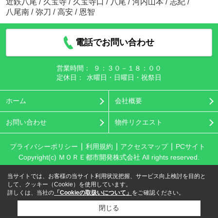
近鉄八尾
/
久宝寺
/
久宝寺口
/
八尾
/
河内山本
/
志紀
/
八尾南
/
弥刀
/
高安
/
恩智
電話でお問い合わせ
営業時間：
９：３０－１８：００
定休日：
水曜日・日曜日・祝祭日
ホーム
会社概要
お問い合わせ
物件リクエスト
プライバシーポリシー
利用規約
アクセスマップ
PCサイト
Copyright(c) ＭＯＲＥ都市開発株式会社 All rights reserved.
当サイトでは、お客様の当サイト利用状況把握、サービス向上検討を目的と
して、クッキー（Cookie）を使用しています。
詳しくは、当社の
「Cookieの取扱いについて」
をご確認ください。
閉じる