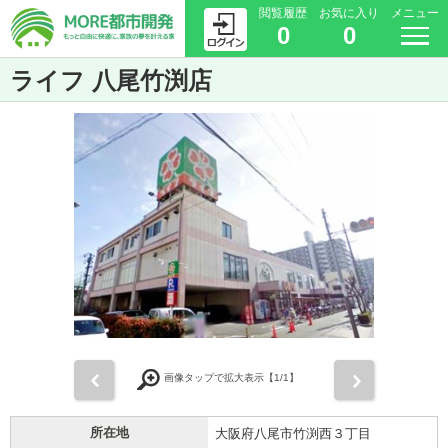
閲覧履歴
お気に入り
メニュー
0
0
ライフ 八尾竹渕店
前
次
画像タップで拡大表示【
1
/1】
所在地
大阪府八尾市竹渕西３丁目