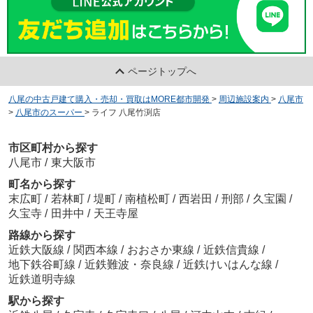
ページトップへ
八尾の中古戸建て購入・売却・買取はMORE都市開発
>
周辺施設案内
>
八尾市
>
八尾市のスーパー
>
ライフ 八尾竹渕店
市区町村から探す
八尾市
/
東大阪市
町名から探す
末広町
/
若林町
/
堤町
/
南植松町
/
西岩田
/
刑部
/
久宝園
/
久宝寺
/
田井中
/
天王寺屋
路線から探す
近鉄大阪線
/
関西本線
/
おおさか東線
/
近鉄信貴線
/
地下鉄谷町線
/
近鉄難波・奈良線
/
近鉄けいはんな線
/
近鉄道明寺線
駅から探す