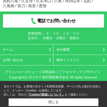
近鉄八尾
/
久宝寺
/
久宝寺口
/
八尾
/
河内山本
/
志紀
/
八尾南
/
弥刀
/
高安
/
恩智
電話でお問い合わせ
営業時間：
９：３０－１８：００
定休日：
水曜日・日曜日・祝祭日
ホーム
会社概要
お問い合わせ
物件リクエスト
プライバシーポリシー
利用規約
アクセスマップ
PCサイト
Copyright(c) ＭＯＲＥ都市開発株式会社 All rights reserved.
当サイトでは、お客様の当サイト利用状況把握、サービス向上検討を目的と
して、クッキー（Cookie）を使用しています。
詳しくは、当社の
「Cookieの取扱いについて」
をご確認ください。
閉じる