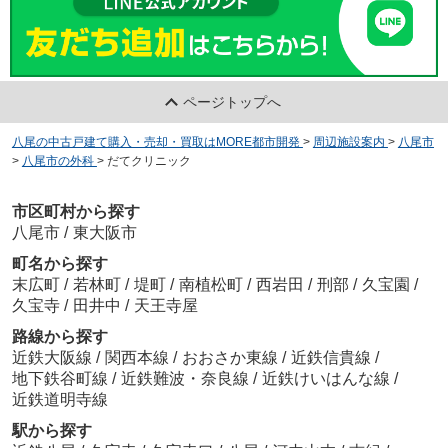
ページトップへ
八尾の中古戸建て購入・売却・買取はMORE都市開発
>
周辺施設案内
>
八尾市
>
八尾市の外科
>
だてクリニック
市区町村から探す
八尾市
/
東大阪市
町名から探す
末広町
/
若林町
/
堤町
/
南植松町
/
西岩田
/
刑部
/
久宝園
/
久宝寺
/
田井中
/
天王寺屋
路線から探す
近鉄大阪線
/
関西本線
/
おおさか東線
/
近鉄信貴線
/
地下鉄谷町線
/
近鉄難波・奈良線
/
近鉄けいはんな線
/
近鉄道明寺線
駅から探す