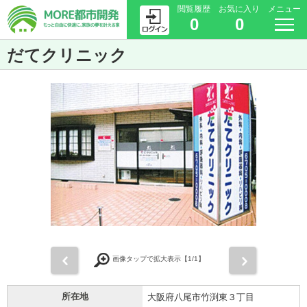
閲覧履歴
お気に入り
メニュー
0
0
だてクリニック
前
次
画像タップで拡大表示【
1
/1】
所在地
大阪府八尾市竹渕東３丁目