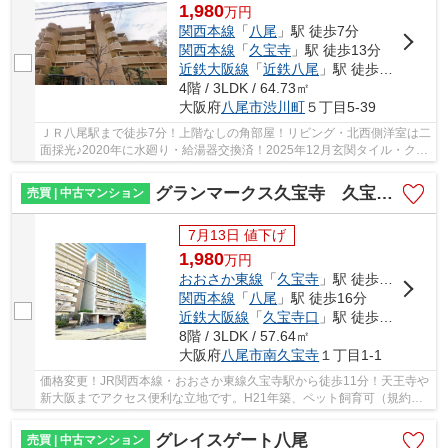
1,980
万
円
関西本線
「
八尾
」駅 徒歩7分
関西本線
「
久宝寺
」駅 徒歩13分
近鉄大阪線
「
近鉄八尾
」駅 徒歩24分
4階 / 3LDK / 64.73㎡
大阪府
八尾市
渋川町
５丁目5-39
ＪＲ八尾駅まで徒歩7分！上階なしの角部屋！リビング・北西側洋室は二
面採光♪2020年に水廻り・給湯器交換済！2025年12月玄関タイル・クロ
ス・ＣＦ張替、和室→洋室変更、造作棚設置済！...
グランマークス久宝寺 久宝寺小学校区 JR久宝寺駅
売買 | 中古マンション
7月13日 値下げ
1,980
万
円
おおさか東線
「
久宝寺
」駅 徒歩11分
関西本線
「
八尾
」駅 徒歩16分
近鉄大阪線
「
久宝寺口
」駅 徒歩16分
8階 / 3LDK / 57.64㎡
大阪府
八尾市
南久宝寺
１丁目1-1
価格変更！JR関西本線・おおさか東線久宝寺駅から徒歩11分！天王寺や
新大阪までアクセス便利な立地です。H21年築、ペット飼育可（規約
有）！人気の久宝寺エリア。2026年1月ハウスクリ...
グレイスゲート八尾
売買 | 中古マンション