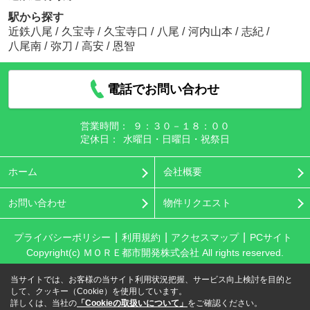
駅から探す
近鉄八尾
/
久宝寺
/
久宝寺口
/
八尾
/
河内山本
/
志紀
/
八尾南
/
弥刀
/
高安
/
恩智
電話でお問い合わせ
営業時間：
９：３０－１８：００
定休日：
水曜日・日曜日・祝祭日
ホーム
会社概要
お問い合わせ
物件リクエスト
プライバシーポリシー
利用規約
アクセスマップ
PCサイト
Copyright(c) ＭＯＲＥ都市開発株式会社 All rights reserved.
当サイトでは、お客様の当サイト利用状況把握、サービス向上検討を目的と
して、クッキー（Cookie）を使用しています。
詳しくは、当社の
「Cookieの取扱いについて」
をご確認ください。