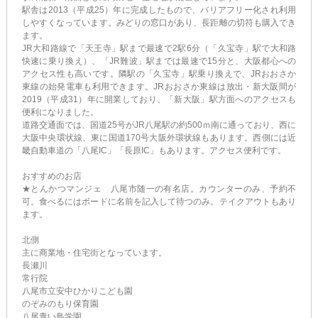
駅舎は2013（平成25）年に完成したもので、バリアフリー化され利用
しやすくなっています。みどりの窓口があり、長距離の切符も購入でき
ます。
JR大和路線で「天王寺」駅まで最速で2駅6分（「久宝寺」駅で大和路
快速に乗り換え）、「JR難波」駅までは最速で15分と、大阪都心への
アクセス性も高いです。隣駅の「久宝寺」駅乗り換えで、JRおおさか
東線の始発電車も利用できます。JRおおさか東線は放出・新大阪間が
2019（平成31）年に開業しており、「新大阪」駅方面へのアクセスも
便利になりました。
道路交通面では、国道25号がJR八尾駅の約500ｍ南に通っており、西に
大阪中央環状線、東に国道170号大阪外環状線もあります。西側には近
畿自動車道の「八尾IC」「長原IC」もあります。アクセス便利です。
おすすめのお店
★とんかつマンジェ 八尾市随一の有名店。カウンターのみ、予約不
可。食べるにはボードに名前を記入して待つのみ。テイクアウトもあり
ます。
北側
主に商業地・住宅街となっています。
長瀬川
常行院
八尾市立安中ひかりこども園
のぞみのもり保育園
八尾青い鳥学園