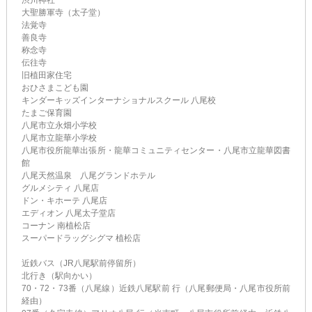
渋川神社
大聖勝軍寺（太子堂）
法覚寺
善良寺
称念寺
伝往寺
旧植田家住宅
おひさまこども園
キンダーキッズインターナショナルスクール 八尾校
たまご保育園
八尾市立永畑小学校
八尾市立龍華小学校
八尾市役所龍華出張所・龍華コミュニティセンター・八尾市立龍華図書
館
八尾天然温泉 八尾グランドホテル
グルメシティ 八尾店
ドン・キホーテ 八尾店
エディオン 八尾太子堂店
コーナン 南植松店
スーパードラッグシグマ 植松店
近鉄バス（JR八尾駅前停留所）
北行き（駅向かい）
70・72・73番（八尾線）近鉄八尾駅前 行（八尾郵便局・八尾市役所前
経由）