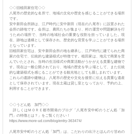
◇◇旧植田家住宅◇◇
八尾市の歴史的な名所で、地域の文化や歴史を感じることができる場所
です。
安中新田会所跡は、江戸時代に安中新田（現在の八尾市）に設置された
会所の跡地です。会所は、農民たちが集まり、村の運営や問題解決を行
うための場所で、当時の地域社会の重要な役割を担っていました。現
在、跡地は遺構として保存され、歴史的な背景を学ぶことができる場所
となっています。
旧植田家住宅は、安中新田会所の地を継承し、江戸時代に建てられた商
家の住宅で、伝統的な建築様式が特徴です。植田家は、地元で商業を営
んでいたとされ、当時の生活様式や商業活動がうかがえる貴重な建物で
す。現在は一般公開されており、地域の歴史を学ぶ場として、また伝統
的な建築様式を感じることができる観光地としても親しまれています。
これらの遺跡や建物は、八尾市の歴史や文化を後世に伝える貴重な遺産
として保存されています。現在土蔵は貸し室となっており、予約の上、
利用することができます。
◇◇うどん処 加門◇◇
詳しくはＭＯＲＥ都市開発のブログ「八尾市安中町のうどん処「加
門」の特徴とは？」をご覧ください！
https://www.more-ud.com/blog/entry-363474/
八尾市安中町のうどん処「加門」は、こだわりの出汁とほんのり甘めの