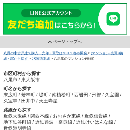
ページトップへ
八尾の中古戸建て購入・売却・買取はMORE都市開発
>
(マンション(売買))路
線・駅から探す
>
JR関西本線
>
八尾駅のマンション(売買)
市区町村から探す
八尾市
/
東大阪市
町名から探す
末広町
/
若林町
/
堤町
/
南植松町
/
西岩田
/
刑部
/
久宝園
/
久宝寺
/
田井中
/
天王寺屋
路線から探す
近鉄大阪線
/
関西本線
/
おおさか東線
/
近鉄信貴線
/
地下鉄谷町線
/
近鉄難波・奈良線
/
近鉄けいはんな線
/
近鉄道明寺線