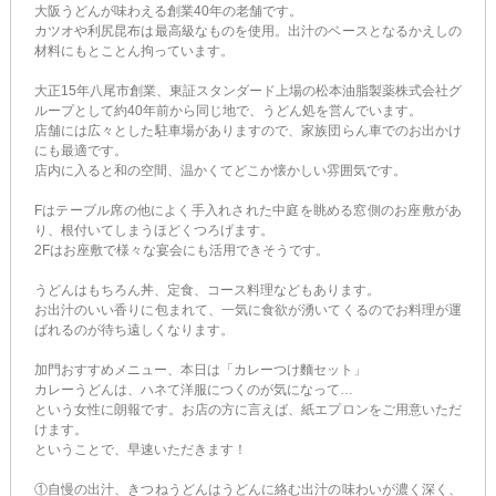
大阪うどんが味わえる創業40年の老舗です。
カツオや利尻昆布は最高級なものを使用。出汁のベースとなるかえしの
材料にもとことん拘っています。
大正15年八尾市創業、東証スタンダード上場の松本油脂製薬株式会社グ
ループとして約40年前から同じ地で、うどん処を営んでいます。
店舗には広々とした駐車場がありますので、家族団らん車でのお出かけ
にも最適です。
店内に入ると和の空間、温かくてどこか懐かしい雰囲気です。
Fはテーブル席の他によく手入れされた中庭を眺める窓側のお座敷があ
り、根付いてしまうほどくつろげます。
2Fはお座敷で様々な宴会にも活用できそうです。
うどんはもちろん丼、定食、コース料理などもあります。
お出汁のいい香りに包まれて、一気に食欲が湧いてくるのでお料理が運
ばれるのが待ち遠しくなります。
加門おすすめメニュー、本日は「カレーつけ麵セット」
カレーうどんは、ハネて洋服につくのが気になって…
という女性に朗報です。お店の方に言えば、紙エプロンをご用意いただ
けます。
ということで、早速いただきます！
①自慢の出汁、きつねうどんはうどんに絡む出汁の味わいが濃く深く、