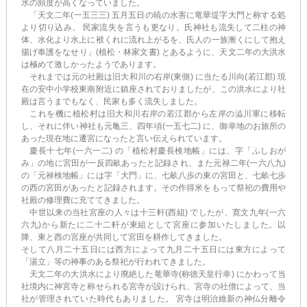
水の頻度が高くなっていました。
「天文二年(一五三三) 五月五日の暁の水害に竜華堤字大門と称する処
より切り込み、 民家流失を言うも更なり。氏神社も流失して二柱の神
体、水化より水上に袱くれに流れ上がるを、氏人の一族漸くにして抱え
揚げ奉護をなせり」(植松・林家文書) とあるように、天文二年の大洪水
は極めて激しかったようであります。
それまでは元の社殿は旧大和川の右岸(東側) に当たる川向(若江郡) 現
在の安中小学校東南附近に鎮座されておりましたが、この洪水により社
殿は言うまでもなく、民家も多く流失しました。
これを機に植松村は旧大和川右岸の若江郡から左岸の澁川軍に移転
し、それに伴い神社も元亀三、四年頃(一五七二) に、御幸地のお旅所の
あった現在地に遷宮になったと言い伝えられています。
慶長十七年(一六一二) の「植松村慶長検地帳」には、字「ふしおが
み」の地に宮田が一反四畝あったと記録され、また元禄二年(一六八九)
の「元禄検地帳」には字「大門」に、七畝八歩の東の宮田と、七畝七歩
の西の宮田があったと記録されます。その作得米をもって祭祀の費用や
社殿の修理費に充ててきました。
中世以来の当社宮座の人々は十三軒(西組) でしたが、寛文九年(一六
六九)から新たに二十二軒が東組として宮座に参加いたしました。以
降、東と西の宮座が共同して宮田を耕作してきました。
そして八月二十五日には西方によって九月二十五日には東方によって
「湯立」等の神事のある祭祀が行われてきました。
天文二年の大洪水により廃絶した竜華寺(称徳天皇行幸) にかわって当
社境内に神宮寺と称せられる宮寺が設けられ、宮寺の社僧によって、当
社が管理されていた時代もありました。 宮寺は明治維新の神仏分離令