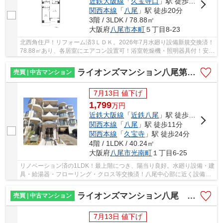
近鉄大阪線
「
久宝寺口
」駅 徒歩13分
関西本線
「
八尾
」駅 徒歩20分
3階 / 3LDK / 78.88㎡
大阪府
八尾市
本町
５丁目8-23
北西角住戸！リフォーム済3ＬＤＫ。2026年7月水廻り設備新規交換済！
78.88㎡あり、各居室にエアコン設置可！浴室乾燥機・照明器具付！安心
のアフターサービス保証あり。八尾小学校区。
ライオンズマンション八尾第二 八尾小学校区 近鉄八尾駅
売買 | 中古マンション
7月13日 値下げ
1,799
万
円
近鉄大阪線
「
近鉄八尾
」駅 徒歩11分
関西本線
「
八尾
」駅 徒歩11分
関西本線
「
久宝寺
」駅 徒歩24分
4階 / 1LDK / 40.24㎡
大阪府
八尾市
光南町
１丁目6-25
リノベーション済の1LDK！最上階につき、陽当り良好。水廻り設備・建
具・給湯器・フローリング・クロス等交換済！八尾中心部に近く設備充
実で生活便利。近鉄・ＪＲどちらにもアクセス...
ライオンズマンション八尾 安中小学校区 JR八尾駅
売買 | 中古マンション
7月13日 値下げ