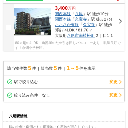
3,400
万
円
関西本線
「
八尾
」駅 徒歩10分
関西本線
「
久宝寺
」駅 徒歩27分
おおさか東線
「
久宝寺
」駅 徒歩27分
9階 / 4LDK / 81.76㎡
大阪府
八尾市
南植松町
２丁目1-1
80㎡超の4LDK！角部屋のため引き回しバルコニーあり、眺望良好で
す！永畑小学校区。
5
5
1～5
該当物件数
件
販売数
件
件を表示
駅で絞り込む
変更
変更
絞り込み条件：
なし
八尾駅情報
駅の北側・南側ともに商業地・住宅地が混在しています。