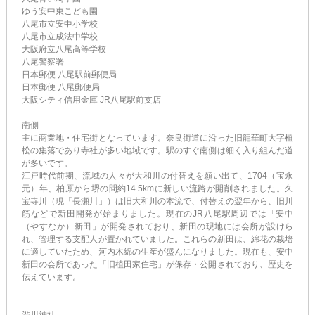
ゆう安中東こども園
八尾市立安中小学校
八尾市立成法中学校
大阪府立八尾高等学校
八尾警察署
日本郵便 八尾駅前郵便局
日本郵便 八尾郵便局
大阪シティ信用金庫 JR八尾駅前支店
南側
主に商業地・住宅街となっています。奈良街道に沿った旧龍華町大字植
松の集落であり寺社が多い地域です。駅のすぐ南側は細く入り組んだ道
が多いです。
江戸時代前期、流域の人々が大和川の付替えを願い出て、1704（宝永
元）年、柏原から堺の間約14.5kmに新しい流路が開削されました。久
宝寺川（現「長瀬川」）は旧大和川の本流で、付替えの翌年から、旧川
筋などで新田開発が始まりました。現在のJR八尾駅周辺では「安中
（やすなか）新田」が開発されており、新田の現地には会所が設けら
れ、管理する支配人が置かれていました。これらの新田は、綿花の栽培
に適していたため、河内木綿の生産が盛んになりました。現在も、安中
新田の会所であった「旧植田家住宅」が保存・公開されており、歴史を
伝えています。