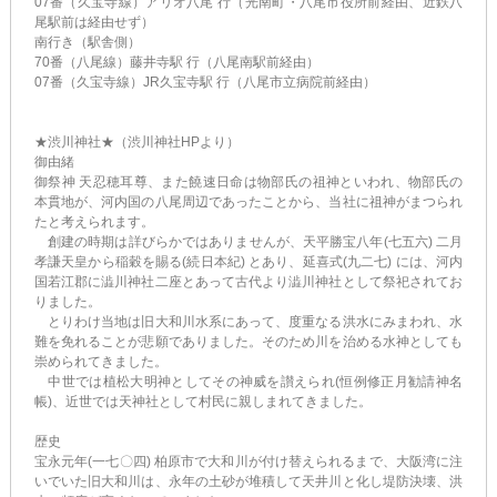
07番（久宝寺線）アリオ八尾 行（光南町・八尾市役所前経由、近鉄八
尾駅前は経由せず）
南行き（駅舎側）
70番（八尾線）藤井寺駅 行（八尾南駅前経由）
07番（久宝寺線）JR久宝寺駅 行（八尾市立病院前経由）
★渋川神社★（渋川神社HPより）
御由緒
御祭神 天忍穂耳尊、また饒速日命は物部氏の祖神といわれ、物部氏の
本貫地が、河内国の八尾周辺であったことから、当社に祖神がまつられ
たと考えられます。
創建の時期は詳びらかではありませんが、天平勝宝八年(七五六) 二月
孝謙天皇から稲穀を賜る(続日本紀) とあり、延喜式(九二七) には、河内
国若江郡に澁川神社二座とあって古代より澁川神社として祭祀されてお
りました。
とりわけ当地は旧大和川水系にあって、度重なる洪水にみまわれ、水
難を免れることが悲願でありました。そのため川を治める水神としても
崇められてきました。
中世では植松大明神としてその神威を讃えられ(恒例修正月勧請神名
帳)、近世では天神社として村民に親しまれてきました。
歴史
宝永元年(一七〇四) 柏原市で大和川が付け替えられるまで、大阪湾に注
いでいた旧大和川は、永年の土砂が堆積して天井川と化し堤防決壊、洪