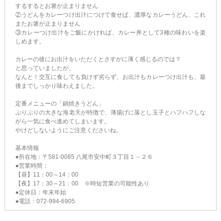
するするとお箸が止まりません
②うどんをカレーつけ出汁につけて食せば、濃厚なカレーうどん、これ
またお箸が止まりません
③カレーつけ出汁をご飯にかければ、カレー丼として3種の味わいを楽
しめます。
カレーの後にお出汁をいただくとさすがに薄く感じるのでは？
と思っていましたが、
なんと！交互に食しても負けず劣らず、お出汁もカレーつけ出汁も、最
後までしっかり味わえました。
定番メニューの「鍋焼きうどん」
ぷりぷりの大きな海老天が特徴で、薄揚げに落とし玉子とハフハフしな
がら一気に食べ進めてしまいます。
やけどしないようにご注意くださいね。
基本情報
●所在地：〒581-0085 八尾市安中町３丁目１－２６
●営業時間：
【昼】11：00～14：00
【夜】17：30～21：00 ※時短営業の可能性あり
●定休日：年末年始
●電話：072-994-6905