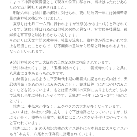
によって神宮寺観音堂として現在の位置に移され、当社はふたたびあら
ためて澁川神社と改称されました。
明治六年には澁川郡の郷社に列せられ、更に明治四十年には神饌幣帛
量供進神社の指定をうけました。
夏祭りは七月二十六日に行われますが逆祭(さかさまつり) と呼ばれて
います。逆祭と呼ばれるのは他社のお祭と異なり、宵宮祭を後縁祭、後
縁祭を宵宮祭と唱されるからであります。
その起りは天文年間の水害時、社殿が流失し、御神体が渦に巻かれて水
上を逆流したことからで、順序顛倒の意味から逆祭と呼称されるように
なったといわれます。
★渋川神社のくす…大阪府の天然記念物に指定されています。
「渋川神社のくす」は、「玉祖神社のくす」、「善光寺のくす」と共に
八尾市に３本あるうちの1本です。
由緒書きにあるように平安時代中期の延喜式に記された式内社で、天
忍穂耳命（あめのおしほみみのみこと）、饒速日尊（にぎはやひのみこ
と）などを祀っています。もとは旧大和川の東側にありましたが、洪水
で流失し当地に移転したそうです。元亀3年～4年（1572～3年）頃のこ
とです。
境内は、中低木が少なく、ムクやクスの大木が多くなっています。
このくすは、神社の北隅にあり、すぐ下は道路となっていいますが、枝
ぶりが良く、樹勢も旺盛で、初夏にはコノハズクが子作りにやってくる
と言われています。
境内は広く、府の天然記念物の大クス以外にも本殿裏に大きなクスが
もう1本あり、八尾市の保存樹に指定されています。