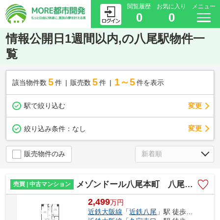
閲覧履歴
お気に入り
メニュー
0
0
情報公開日1週間以内,の八尾駅物件一
覧
5
5
1～5
該当物件数
件
販売数
件
件を表示
駅で絞り込む
変更
変更
絞り込み条件：
なし
販売物件のみ
メゾンドール八尾本町 八尾小学校区 近鉄八尾駅
売買 | 中古マンション
2,499
万
円
近鉄大阪線
「
近鉄八尾
」駅 徒歩8分