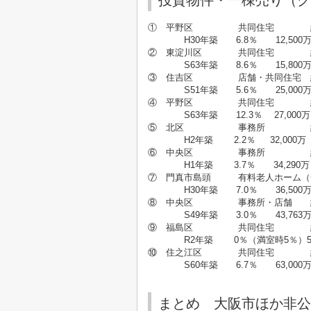
投資物件・一棟売り（グ
① 平野区 共同住宅 約3
H30年築 6.8％ 12,500
② 東淀川区 共同住宅 約7
S63年築 8.6％ 15,800
③ 住吉区 店舗・共同住宅 約
S51年築 5.6％ 25,000
④ 平野区 共同住宅 約1,
S63年築 12.3％ 27,000万
⑤ 北区 事務所 約2
H2年築 2.2％ 32,000万
⑥ 中央区 事務所 約7
H1年築 3.7％ 34,290万
⑦ 門真市島頭 有料老人ホーム（一括
H30年築 7.0％ 36,500
⑧ 中央区 事務所・店舗 約1
S49年築 3.0％ 43,763
⑨ 福島区 共同住宅 約7
R2年築 0％（満室時5％）51,
⑩ 住之江区 共同住宅 約2,
S60年築 6.7％ 63,000
まとめ 大阪市ほか非公