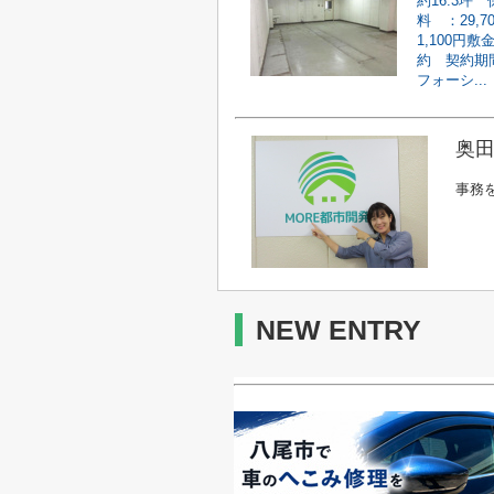
約16.3
料 ：29,
1,100円
約 契約期
フォーシ...
奥田
事務
NEW ENTRY