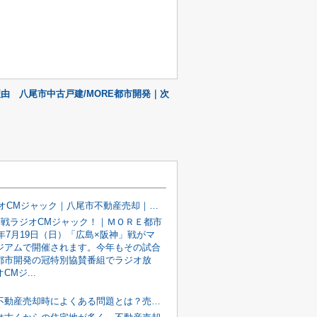
由 八尾市中古戸建/MORE都市開発｜次
MBSラジオCMジャック｜八尾市不動産売却｜MORE都市開発｜2026年7月19日17時59分放送開始！！
神戦ラジオCMジャック！｜ＭＯＲＥ都市
6年7月19日（日）「広島×阪神」戦がマ
ジアムで開催されます。今年もその試合
E都市開発の冠特別協賛番組でラジオ放
CMジ...
八尾市で不動産売却時によくある問題とは？売却前に確認したい7つのポイント