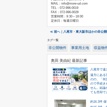
MAIL：info@more-ud.com
TEL：072-996-0019
FAX：072-996-0028
営業時間：9:30～18:00
定休日：毎週日曜日
≪ 前へ｜八尾市・東大阪市ほかの非公開
タグ一覧
非公開物件
事業用土地
収益物
奥田 美由紀 最新記事
遠方にある
のの、「何
ので手続き
せん。結論
ても売却でき