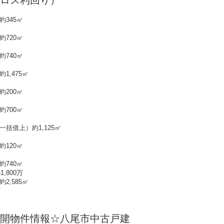
ロス利回り）
45㎡
万
20㎡
万
740㎡
万
475㎡
00㎡
00㎡
借上）約1,125㎡
万
20㎡
万
40㎡
800万
585㎡
万
開物件情報☆八尾市中古戸建