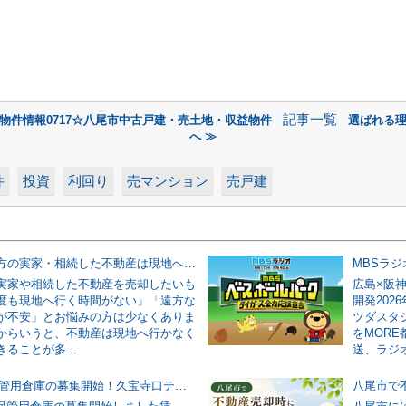
記事一覧
物件情報0717☆八尾市中古戸建・売土地・収益物件
選ばれる理
へ ≫
件
投資
利回り
売マンション
売戸建
八尾市で遠方の実家・相続した不動産は現地へ行かずに売却できる？立ち会いが必要なケースも解説
実家や相続した不動産を売却したいも
広島×阪
度も現地へ行く時間がない」「遠方な
開発202
が不安」とお悩みの方は少なくありま
ツダスタ
からいうと、不動産は現地へ行かなく
をMOR
ることが多...
送、ラジオ
約16.3坪 保管用倉庫の募集開始！久宝寺口テニスプラザ2階 近鉄久宝寺口駅徒歩7分