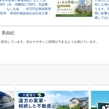
坪 保管用倉庫の募集開始しました賃
八尾市に
700円（内、消費税2,700円）共益費：
時に土地
敷金 ：なし礼金 ：10万円定期借家契
ります。
間2年 再契約相談保証会社加入要：
間に影響
握しておけ
 美由紀
を担当しています。分かりやすいご説明ができるよう心掛けています。