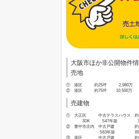
大阪市ほか非公開物件情
売地
① 港区 約25坪 2,980万
② 港区 約75坪 10,500万
売建物
① 大正区 中古テラスハウス 約5
3DK S47年築 38
② 豊中市庄内 中古戸建 約5
S63年築 850
③ 港区 中古戸建 約9