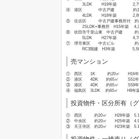
3LDK H19年築 2,79
④ 港区 中古戸建 約10
4LDK H18年築 2,89
⑤ 住吉区 中古戸建事務所付 約1
2SLDK+事務所 H15年築 4,2
⑥ 吹田市千里山東 中古戸建 約1
5LDK H27年築 4,78
⑦ 堺市東区 中古ビル 約2
RC3階建 H3年築 5,50
売マンション
① 西区 1K 約20㎡
H16
② 港区 4DK 約65㎡
S51
③ 港区 4DK 約65㎡
S59
④ 福島区 3LDK 約60㎡
H9年
投資物件・区分所有（グ
① 西区 約20㎡ H28年築 5.1
② 中央区 約20㎡ H25年築 4.9
③ 天王寺区 約20㎡ H23年築 5.1