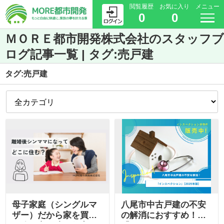
閲覧履歴
お気に入り
メニュー
0
0
ＭＯＲＥ都市開発株式会社のスタッフブ
ログ記事一覧 | タグ:売戸建
タグ:売戸建
母子家庭（シングルマ
八尾市中古戸建の不安
ザー）だから家を買う
の解消におすすめ！