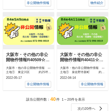
非公開物件情報
物件紹介
大阪市・その他の非公
大阪市・その他の非公
開物件情報R40509☆八
開物件情報R40411☆八
尾市中古戸建・収益物
尾市中古戸建・収益物
大阪市・他の非公開物件情報 ↓↓
大阪市・他の非公開物件情報 ↓↓
件
件
土地① 東淀川区 約25坪
土地① 泉佐野市新町 約80
準住 古家有 内環状線に面
坪 一住/近商 更地 建築条件
2022-05-17
2022-04-14
す ...
なし ...
非公開物件情報
非公開物件情報
40
該当公開件数：
件
1～20
件を表示
次の20件へ