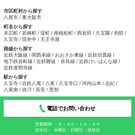
市区町村から探す
八尾市
/
東大阪市
町名から探す
末広町
/
若林町
/
堤町
/
南植松町
/
西岩田
/
久宝園
/
刑部
/
久宝寺
/
田井中
/
天王寺屋
路線から探す
近鉄大阪線
/
関西本線
/
おおさか東線
/
近鉄信貴線
/
地下鉄谷町線
/
近鉄難波・奈良線
/
近鉄けいはんな線
/
近鉄道明寺線
駅から探す
久宝寺
/
近鉄八尾
/
八尾
/
久宝寺口
/
河内山本
/
志紀
/
八尾南
/
弥刀
/
高安
/
恩智
電話でお問い合わせ
営業時間：
９：３０－１８：００
定休日：
水曜日・日曜日・祝祭日