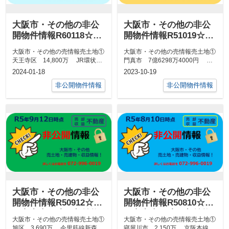
大阪市・その他の非公
大阪市・その他の非公
開物件情報R60118☆八
開物件情報R51019☆八
尾市中古戸建・収益物
尾市中古戸建・収益物
大阪市・その他の売情報売土地①
大阪市・その他の売情報売土地①
件
件
天王寺区 14,800万 JR環状線
門真市 7億6298万4000円 大
玉造駅徒歩2分 公簿137.0...
阪メトロ門真南駅徒歩5分 公
2024-01-18
2023-10-19
簿...
非公開物件情報
非公開物件情報
大阪市・その他の非公
大阪市・その他の非公
開物件情報R50912☆八
開物件情報R50810☆八
尾市中古戸建・収益物
尾市中古戸建・収益物
大阪市・その他の売情報売土地①
大阪市・その他の売情報売土地①
件
件
旭区 3,690万 今里筋線新森古
寝屋川市 2,150万 京阪本線寝