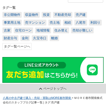
タグ一覧
非公開物件
収益物件
投資
不動産売却
売戸建
事業用土地
売マンション
売土地
相続
八尾市
利回り
古家
住宅ローン
地域情報
住み替え
売却が難しい
財産分与
金利
久宝寺口
離婚
タグ一覧ページへ
ページトップへ
八尾の中古戸建て購入・売却・買取はMORE都市開発
>
ＭＯＲＥ都市開発株式
会社のスタッフブログ記事一覧 | タグ:売戸建