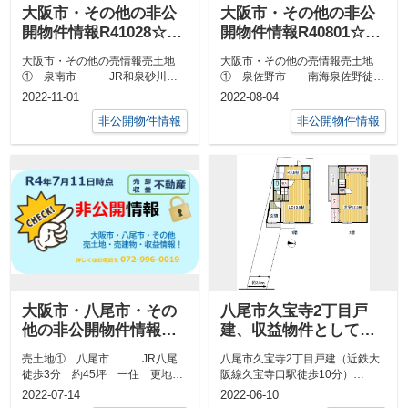
大阪市・その他の非公
大阪市・その他の非公
開物件情報R41028☆八
開物件情報R40801☆八
尾市中古戸建・収益物
尾市中古戸建・収益物
大阪市・その他の売情報売土地
大阪市・その他の売情報売土地
件
件
① 泉南市 JR和泉砂川徒
① 泉佐野市 南海泉佐野徒歩
歩13分 約270坪 準工/一住
9分 約45坪～約48坪
2022-11-01
2022-08-04
3,8...
1,580～...
非公開物件情報
非公開物件情報
大阪市・八尾市・その
八尾市久宝寺2丁目戸
他の非公開物件情報
建、収益物件としての
R40711☆八尾市中古戸
魅力をご紹介！
売土地① 八尾市 JR八尾
八尾市久宝寺2丁目戸建（近鉄大
建・収益物件
徒歩3分 約45坪 一住 更地
阪線久宝寺口駅徒歩10分）
住宅用地 2,980
→2022年6月27日成約となりまし
2022-07-14
2022-06-10
万 ...
た。多く...