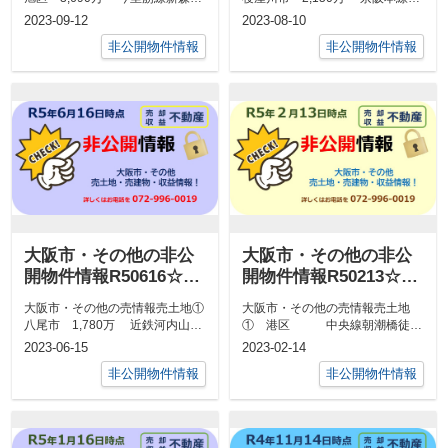
市駅徒歩5分 公簿98.26㎡ ...
屋川市駅徒歩21分 公簿102....
2023-09-12
2023-08-10
非公開物件情報
非公開物件情報
大阪市・その他の非公
大阪市・その他の非公
開物件情報R50616☆八
開物件情報R50213☆八
尾市中古戸建・収益物
尾市中古戸建・収益物
大阪市・その他の売情報売土地①
大阪市・その他の売情報売土地
件
件
八尾市 1,780万 近鉄河内山本
① 港区 中央線朝潮橋徒歩
駅徒歩6分 約75.62㎡（私道...
10分 約75㎡ 商
2023-06-15
2023-02-14
業 2,4...
非公開物件情報
非公開物件情報