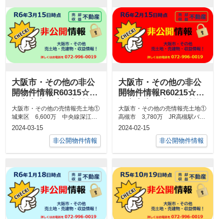
大阪市・その他の非公
大阪市・その他の非公
開物件情報R60315☆八
開物件情報R60215☆八
尾市中古戸建・収益物
尾市中古戸建・収益物
大阪市・その他の売情報売土地①
大阪市・その他の売情報売土地①
件
件
城東区 6,600万 中央線深江橋
高槻市 3,780万 JR高槻駅バス
駅徒歩3分 公簿161.28㎡ 第1...
10分松が丘停徒歩3分 公簿
2024-03-15
2024-02-15
222...
非公開物件情報
非公開物件情報