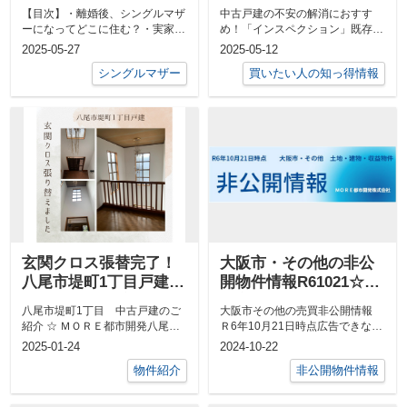
（八尾市戸建て住宅）
「インスペクション」
【目次】・離婚後、シングルマザ
中古戸建の不安の解消におすす
【2025年5月更新版】
【2025年版】
ーになってどこに住む？・実家暮
め！「インスペクション」既存
らしを卒業、家探しは「賃貸」そ
（中古戸建）住宅を安心して売買
2025-05-27
2025-05-12
れとも「売...
するために、「...
シングルマザー
買いたい人の知っ得情報
玄関クロス張替完了！
大阪市・その他の非公
八尾市堤町1丁目戸建
開物件情報R61021☆八
☆ ＭＯＲＥ都市開発
尾市中古戸建・収益物
八尾市堤町1丁目 中古戸建のご
大阪市その他の売買非公開情報
件
紹介 ☆ ＭＯＲＥ都市開発八尾市
Ｒ6年10月21日時点広告できない
堤町1丁目にある昭和59年建築の
物件のため、概要を記載していま
2025-01-24
2024-10-22
注文住...
す。詳...
物件紹介
非公開物件情報