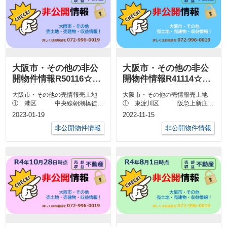
大阪市・その他の非公
大阪市・その他の非公
開物件情報R50116☆八
開物件情報R41114☆八
尾市中古戸建・収益物
尾市中古戸建・収益物
大阪市・その他の売情報売土地
大阪市・その他の売情報売土地
件
件
① 港区 中央線朝潮橋徒歩
① 東淀川区 阪急上新庄徒
7分 約120㎡ 商業 &...
歩5分 約25坪 準住 ...
2023-01-19
2022-11-15
非公開物件情報
非公開物件情報