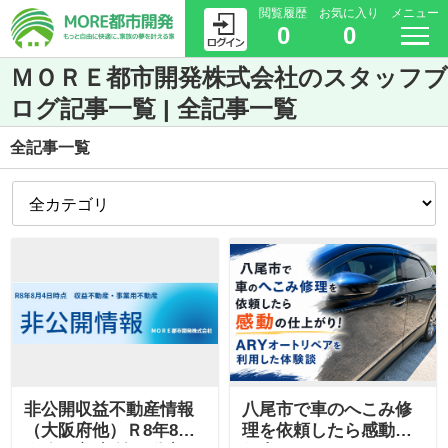
閲覧履歴
お気に入り
メニュー
0
0
ＭＯＲＥ都市開発株式会社のスタッフブ
ログ記事一覧 | 全記事一覧
全記事一覧
非公開収益不動産情報
八尾市で車のへこみ修
（大阪府他）Ｒ8年8月
理を依頼したら感動の