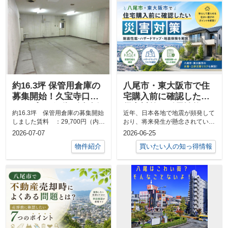
約16.3坪 保管用倉庫の
八尾市・東大阪市で住
募集開始！久宝寺口テ
宅購入前に確認したい
ニスプラザ2階 近鉄久
災害対策｜耐震性能・
約16.3坪 保管用倉庫の募集開始
近年、日本各地で地震が頻発して
宝寺口駅徒歩7分
ハザードマップ・地震
しました賃料 ：29,700円（内、
おり、将来発生が懸念されている
保険を解説
消費税2,700円）共益費：1...
南海トラフ地震への関心も高まっ
2026-07-07
2026-06-25
ています。...
物件紹介
買いたい人の知っ得情報