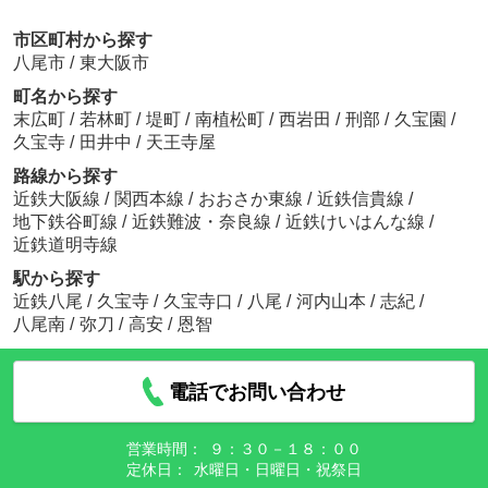
市区町村から探す
八尾市
/
東大阪市
町名から探す
末広町
/
若林町
/
堤町
/
南植松町
/
西岩田
/
刑部
/
久宝園
/
久宝寺
/
田井中
/
天王寺屋
路線から探す
近鉄大阪線
/
関西本線
/
おおさか東線
/
近鉄信貴線
/
地下鉄谷町線
/
近鉄難波・奈良線
/
近鉄けいはんな線
/
近鉄道明寺線
駅から探す
近鉄八尾
/
久宝寺
/
久宝寺口
/
八尾
/
河内山本
/
志紀
/
八尾南
/
弥刀
/
高安
/
恩智
電話でお問い合わせ
営業時間：
９：３０－１８：００
定休日：
水曜日・日曜日・祝祭日