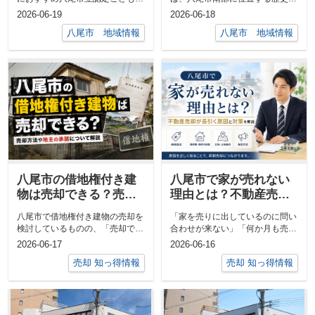
は、・子どもにのびのび過ごして
な町並み保存地区です。江戸時代
2026-06-19
2026-06-18
ほしい・保...
の面影を残...
八尾市 地域情報
八尾市 地域情報
八尾市の借地権付き建
八尾市で家が売れない
物は売却できる？売却
理由とは？不動産売却
方法や地主の承諾につ
が長引く原因と対策を
八尾市で借地権付き建物の売却を
「家を売りに出しているのに問い
いて解説
解説
検討しているものの、「売却でき
合わせが来ない」「何か月も売れ
るのか」「地主の承諾は必要なの
残っている」このようなお悩みを
2026-06-17
2026-06-16
か」と不...
お持ちでは...
売却 知っ得情報
売却 知っ得情報