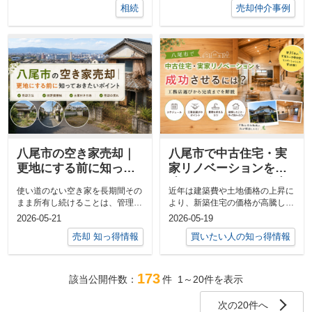
相続
売却仲介事例
八尾市の空き家売却｜
八尾市で中古住宅・実
更地にする前に知って
家リノベーションを成
おきたいポイント
功させるには？工務店
使い道のない空き家を長期間その
近年は建築費や土地価格の上昇に
選びから完成までを解
まま所有し続けることは、管理費
より、新築住宅の価格が高騰して
説
や固定資産税などの負担がかかる
います。「新築を購入したいけれ
2026-05-21
2026-05-19
ため、非常...
ど、予算的...
売却 知っ得情報
買いたい人の知っ得情報
173
該当公開件数：
件
1～20
件を表示
次の20件へ