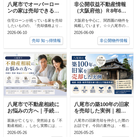
八尾市でオーバーロー
非公開収益不動産情報
ンの家は売却できる？
（大阪府他）Ｒ8年6月
住宅ローンが残ってい
☆八尾市 収益不動産
住宅ローンが残っている家を売却
大阪府を中心に、関西圏の物件を
る不動産の売却方法を
ＭＯＲＥ都市開発
したいものの、「売却価格よりロ
掲載しています。☆☆八尾市の事
解説
ーン残高の方が多い」「自己資金
業用物件はこちらから☆☆収益不
2026-06-10
2026-06-09
が足りな...
動産・事業...
売却 知っ得情報
非公開物件情報
八尾市で不動産相続に
八尾市の築100年の旧家
お悩みの方へ｜手続
を売却した実例｜相
き・売却・税金のポイ
続・測量・境界問題を
親族が亡くなり、突然始まる「不
八尾市の旧家売却を仲介した際の
ントを解説
乗り越えた不動産売却
動産相続」。しかし実際には、・
お話です。今回の案件は、・相
何から始めればいいの？・実家は
続・委任・測量・境界確定・越境
2026-05-26
2026-05-25
売却した方...
問題・売却先...