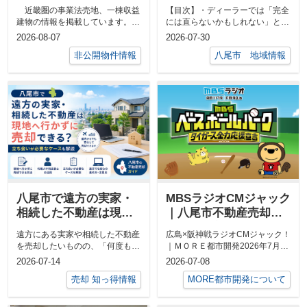
☆八尾市 収益不動産
仕上がり！ARYオート
近畿圏の事業法売地、一棟収益
【目次】・ディーラーでは「完全
ＭＯＲＥ都市開発
リペアを利用した体験
建物の情報を掲載しています。
には直らないかもしれない」と言
談
☆☆八尾市の事業用物件はこちら
われた愛車の傷・八尾市・南久宝
2026-08-07
2026-07-30
から☆☆収益...
寺にあるA...
非公開物件情報
八尾市 地域情報
八尾市で遠方の実家・
MBSラジオCMジャック
相続した不動産は現地
｜八尾市不動産売却｜
へ行かずに売却でき
MORE都市開発｜2026
遠方にある実家や相続した不動産
広島×阪神戦ラジオCMジャック！
る？立ち会いが必要な
年7月19日17時59分放送
を売却したいものの、「何度も現
｜ＭＯＲＥ都市開発2026年7月19
ケースも解説
開始！！
地へ行く時間がない」「遠方なの
日（日）「広島×阪神」戦がマツ
2026-07-14
2026-07-08
で手続き...
ダ...
売却 知っ得情報
MORE都市開発について