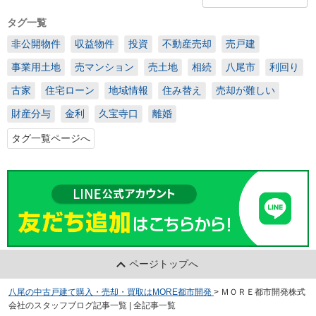
タグ一覧
非公開物件
収益物件
投資
不動産売却
売戸建
事業用土地
売マンション
売土地
相続
八尾市
利回り
古家
住宅ローン
地域情報
住み替え
売却が難しい
財産分与
金利
久宝寺口
離婚
タグ一覧ページへ
ページトップへ
八尾の中古戸建て購入・売却・買取はMORE都市開発
>
ＭＯＲＥ都市開発株式
会社のスタッフブログ記事一覧 | 全記事一覧