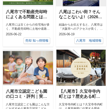
八尾市で不動産売却時
八尾はこわい街？そん
によくある問題とは？
なことないよ!（2026年
売却前に確認したい7つ
改訂版）
八尾市には古くからの住宅地が多
結論からお伝えすると、八尾市は
のポイント
く、不動産売却時に土地や道路に
「大阪市へのアクセスが良く、買
関する問題が見つかることがあり
い物が便利で、子育て世帯にも住
2026-06-22
2026-06-19
ます。問題...
みやすい街...
売却 知っ得情報
八尾市 地域情報
八尾市立認定こども園
【八尾市】久宝寺寺内
の口コミ・評判｜実際
町とは？歴史ある町並
に通わせて分かった特
みと許麻神社の夏祭り
八尾市立認定こども園はこんな方
久宝寺寺内町とは？久宝寺寺内町
徴や保護者負担を解説
をご紹介
におすすめ八尾市立認定こども園
は、八尾市南部に位置する歴史的