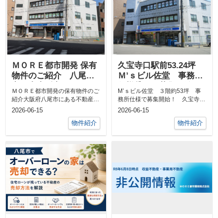
ＭＯＲＥ都市開発 保有
久宝寺口駅前53.24坪
物件のご紹介 八尾
Ｍ’ｓビル佐堂 事務所
市・東大阪市
仕様貸しで募集開始し
ＭＯＲＥ都市開発の保有物件のご
M’ｓビル佐堂 ３階約53坪 事
ました！
紹介大阪府八尾市にある不動産会
務所仕様で募集開始！ 久宝寺口
社、ＭＯＲＥ都市開発株式会社で
駅前所在地 ： 八尾市佐堂町3-1-
2026-06-15
2026-06-15
5...
は土地・建...
物件紹介
物件紹介