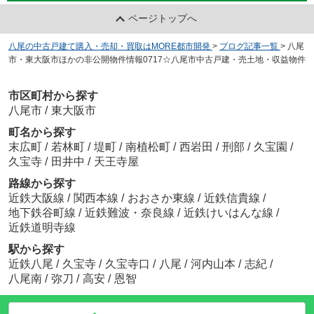
ページトップへ
八尾の中古戸建て購入・売却・買取はMORE都市開発
>
ブログ記事一覧
>
八尾
市・東大阪市ほかの非公開物件情報0717☆八尾市中古戸建・売土地・収益物件
市区町村から探す
八尾市
/
東大阪市
町名から探す
末広町
/
若林町
/
堤町
/
南植松町
/
西岩田
/
刑部
/
久宝園
/
久宝寺
/
田井中
/
天王寺屋
路線から探す
近鉄大阪線
/
関西本線
/
おおさか東線
/
近鉄信貴線
/
地下鉄谷町線
/
近鉄難波・奈良線
/
近鉄けいはんな線
/
近鉄道明寺線
駅から探す
近鉄八尾
/
久宝寺
/
久宝寺口
/
八尾
/
河内山本
/
志紀
/
八尾南
/
弥刀
/
高安
/
恩智