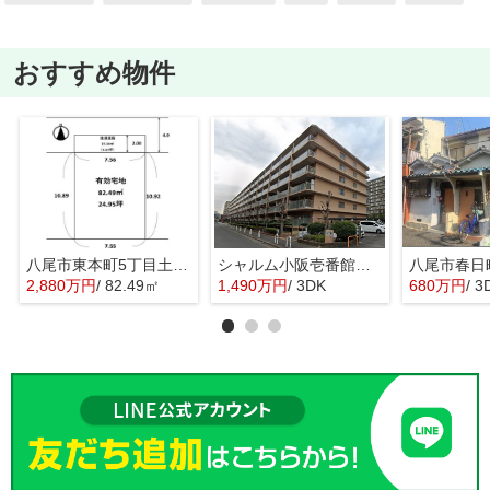
おすすめ物件
八尾市東本町5丁目土地 八尾小学校区 近鉄八尾駅
シャルム小阪壱番館 西堤小学校区 近鉄河内小阪駅
2,880万円
/ 82.49㎡
1,490万円
/ 3DK
680万円
/ 3