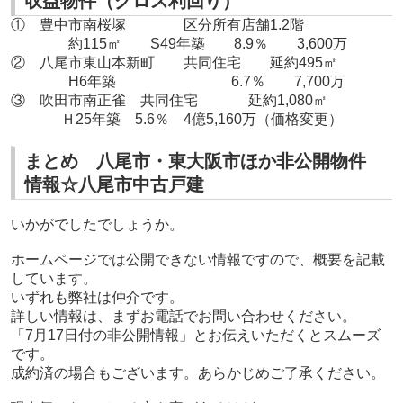
収益物件（グロス利回り）
① 豊中市南桜塚 区分所有店舗1.2階
約115㎡ S49年築 8.9％ 3,600万
② 八尾市東山本新町 共同住宅 延約495㎡
H6年築 6.7％ 7,700万
③ 吹田市南正雀 共同住宅 延約1,080㎡
Ｈ25年築 5.6％ 4億5,160万（価格変更）
まとめ 八尾市・東大阪市ほか非公開物件
情報☆八尾市中古戸建
いかがでしたでしょうか。
ホームページでは公開できない情報ですので、
概要を記載
しています。
いずれも弊社は仲介です。
詳しい情報は、まずお電話でお問い合わせください。
「7月17日付の非公開情報」とお伝えいただくとスムーズ
です。
成約済の場合もございます。あらかじめご了承ください。