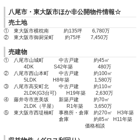
八尾市・東大阪市ほか非公開物件情報☆
売土地
① 東大阪市横枕南 約135坪 6,780万
② 東大阪市御厨栄町 約75坪 7,450万
売建物
① 八尾市山城町 中古戸建 約45㎡
4DK S42年築 480万
② 八尾市西山本町 中古戸建 約100㎡
5LDK H8年築 1,580万
③ 八尾市高安町北 中古戸建 約110㎡
2LDK(G3台可) H19年築 2,630万
④ 藤井寺市恵美坂 新築戸建 約70㎡
2LDK（平屋） R1年築 3,650万
⑤ 東大阪市西堤楠町 事務所・倉庫 約270㎡ H3年築
倉庫 約85㎡ H11年築
価格相談