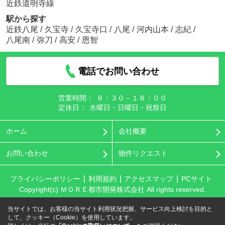
近鉄道明寺線
駅から探す
近鉄八尾
/
久宝寺
/
久宝寺口
/
八尾
/
河内山本
/
志紀
/
八尾南
/
弥刀
/
高安
/
恩智
電話でお問い合わせ
営業時間：
９：３０－１８：００
定休日：
水曜日・日曜日・祝祭日
ホーム
会社概要
お問い合わせ
物件リクエスト
プライバシーポリシー
利用規約
アクセスマップ
PCサイト
Copyright(c) ＭＯＲＥ都市開発株式会社 All rights reserved.
当サイトでは、お客様の当サイト利用状況把握、サービス向上検討を目的と
して、クッキー（Cookie）を使用しています。