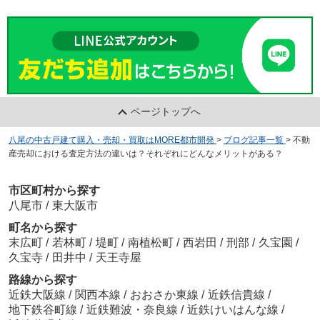
ページトップへ
八尾の中古戸建て購入・売却・買取はMORE都市開発
>
ブログ記事一覧
>
不動
産売却における査定方法の違いは？それぞれにどんなメリットがある？
市区町村から探す
八尾市
/
東大阪市
町名から探す
末広町
/
若林町
/
堤町
/
南植松町
/
西岩田
/
刑部
/
久宝園
/
久宝寺
/
田井中
/
天王寺屋
路線から探す
近鉄大阪線
/
関西本線
/
おおさか東線
/
近鉄信貴線
/
地下鉄谷町線
/
近鉄難波・奈良線
/
近鉄けいはんな線
/