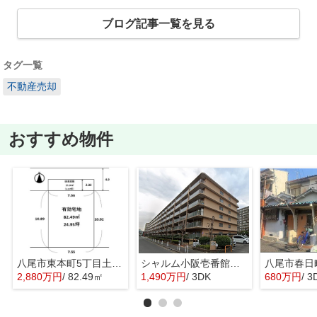
ブログ記事一覧を見る
タグ一覧
不動産売却
おすすめ物件
八尾市東本町5丁目土地 八尾小学校区 近鉄八尾駅
シャルム小阪壱番館 西堤小学校区 近鉄河内小阪駅
2,880万円
/ 82.49㎡
1,490万円
/ 3DK
680万円
/ 3