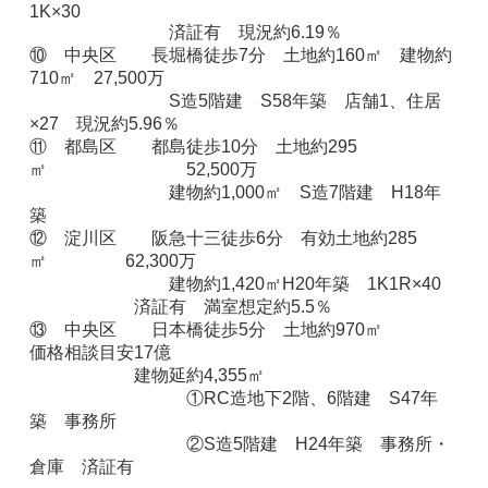
1K×30
済証有 現況約6.19％
⑩ 中央区 長堀橋徒歩7分 土地約160㎡ 建物約
710㎡ 27,500万
S造5階建 S58年築 店舗1、住居
×27 現況約5.96％
⑪ 都島区 都島徒歩10分 土地約295
㎡ 52,500万
建物約1,000㎡
S造7階建 H18年
築
⑫ 淀川区 阪急十三徒歩6分 有効土地約285
㎡ 62,300万
建物約1,420㎡
H20年築 1K1R×40
済証有 満室想定約5.5％
⑬ 中央区 日本橋徒歩5分 土地約970㎡
価格相談目安17億
建物延約4,355㎡
①RC造地下2階、6階建 S47年
築 事務所
②S造5階建 H24年築 事務所・
倉庫 済証有