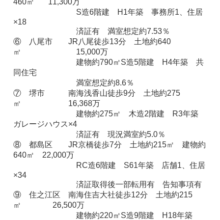
460㎡ 11,300万
S造6階建 H1年築 事務所1、住居
×18
済証有 満室想定約7.53％
⑥ 八尾市 JR八尾徒歩13分 土地約640
㎡ 15,000万
建物約790㎡
S造5階建 H4年築 共
同住宅
満室想定約8.6％
⑦ 堺市 南海浅香山徒歩9分 土地約275
㎡ 16,368万
建物約275㎡
木造2階建 R3年築
ガレージハウス×4
済証有
現況満室約5.0％
⑧ 都島区 JR京橋徒歩7分 土地約215㎡ 建物約
640㎡ 22,000万
RC造6階建 S61年築 店舗1、住居
×34
済証取得後一部転用有 告知事項有
⑨ 住之江区 南海住吉大社徒歩12分 土地約215
㎡ 26,500万
建物約220㎡
S造9階建 H18年築