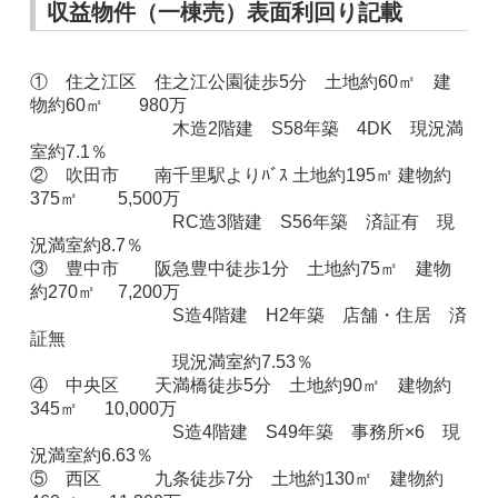
収益物件（一棟売）表面利回り記載
① 住之江区 住之江公園徒歩5分 土地約60㎡ 建
物約60㎡ 980万
木造2階建 S58年築 4DK 現況満
室約7.1％
② 吹田市 南千里駅よりﾊﾞｽ 土地約195㎡ 建物約
375㎡ 5,500万
RC造3階建 S56年築 済証有 現
況満室約8.7％
③ 豊中市 阪急豊中徒歩1分 土地約75㎡ 建物
約270㎡ 7,200万
S造4階建 H2年築 店舗・住居 済
証無
現況満室約7.53％
④ 中央区 天満橋徒歩5分 土地約90㎡ 建物約
345㎡ 10,000万
S造4階建 S49年築 事務所×6 現
況満室約6.63％
⑤ 西区 九条徒歩7分 土地約130㎡ 建物約