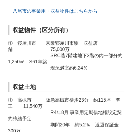
八尾市の事業用・収益物件はこちらから
収益物件（区分所有）
① 寝屋川市 京阪寝屋川市駅 収益店
舗 75,000万
SRC造7階建地下2階の内一部分約
1,250㎡ S61年築
現況満室約6.24％
収益土地
① 高槻市 阪急高槻市徒歩23分 約115坪 準
工 11,540万
R4年8月 事業用定期借地権設定契
約締結予定
期間20年
約5.2％ 返還保証金
300万