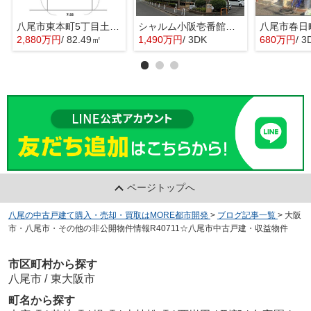
八尾市東本町5丁目土地 八尾小学校区 近鉄八尾駅
シャルム小阪壱番館 西堤小学校区 近鉄河内小阪駅
2,880万円
/ 82.49㎡
1,490万円
/ 3DK
680万円
/ 3
ページトップへ
八尾の中古戸建て購入・売却・買取はMORE都市開発
>
ブログ記事一覧
>
大阪
市・八尾市・その他の非公開物件情報R40711☆八尾市中古戸建・収益物件
市区町村から探す
八尾市
/
東大阪市
町名から探す