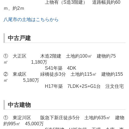
上物有（S造3階建）
道路幅員約60
ｍ、約2ｍ
八尾市の土地はこちら
から
中古戸建
① 大正区 木造2階建 土地約100㎡ 建物約75
㎡ 1,180万
S41年築 4DK
② 東成区 緑橋徒歩3分 土地約115㎡ 建物約155
㎡ 5,180万
H17年築 7LDK+2S+G1台 注文住宅
中古建物
① 東淀川区 阪急下新庄徒歩5分 土地約635㎡ 建物
約995㎡ 45,000万