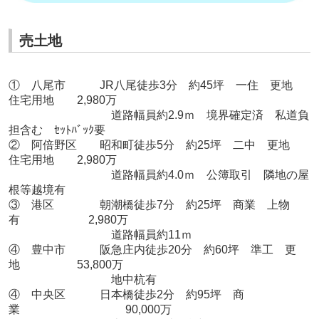
売土地
① 八尾市 JR八尾徒歩3分 約45坪 一住 更地
住宅用地 2,980万
道路幅員約2.9ｍ 境界確定済 私道負
担含む ｾｯﾄﾊﾞｯｸ要
② 阿倍野区 昭和町徒歩5分 約25坪 二中 更地
住宅用地 2,980万
道路幅員約4.0ｍ 公簿取引 隣地の屋
根等越境有
③ 港区 朝潮橋徒歩7分 約25坪 商業 上物
有 2,980万
道路幅員約11ｍ
④ 豊中市 阪急庄内徒歩20分 約60坪 準工 更
地 53,800万
地中杭有
④ 中央区 日本橋徒歩2分 約95坪 商
業 90,000万