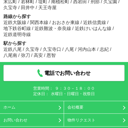
末広町
/
若林町
/
堤町
/
南植松町
/
西岩田
/
刑部
/
久宝園
/
久宝寺
/
田井中
/
天王寺屋
路線から探す
近鉄大阪線
/
関西本線
/
おおさか東線
/
近鉄信貴線
/
地下鉄谷町線
/
近鉄難波・奈良線
/
近鉄けいはんな線
/
近鉄道明寺線
駅から探す
近鉄八尾
/
久宝寺
/
久宝寺口
/
八尾
/
河内山本
/
志紀
/
八尾南
/
弥刀
/
高安
/
恩智
電話でお問い合わせ
営業時間：
９：３０－１８：００
定休日：
水曜日・日曜日・祝祭日
ホーム
会社概要
お問い合わせ
物件リクエスト