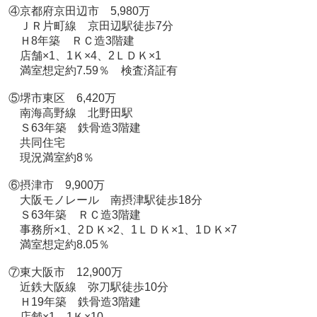
④京都府京田辺市 5,980万
ＪＲ片町線 京田辺駅徒歩7分
Ｈ8年築 ＲＣ造3階建
店舗×1、1Ｋ×4、2ＬＤＫ×1
満室想定約7.59％ 検査済証有
⑤堺市東区 6,420万
南海高野線 北野田駅
Ｓ63年築 鉄骨造3階建
共同住宅
現況満室約8％
⑥摂津市 9,900万
大阪モノレール 南摂津駅徒歩18分
Ｓ63年築 ＲＣ造3階建
事務所×1、2ＤＫ×2、1ＬＤＫ×1、1ＤＫ×7
満室想定約8.05％
⑦東大阪市 12,900万
近鉄大阪線 弥刀駅徒歩10分
Ｈ19年築 鉄骨造3階建
店舗×1、1Ｋ×10