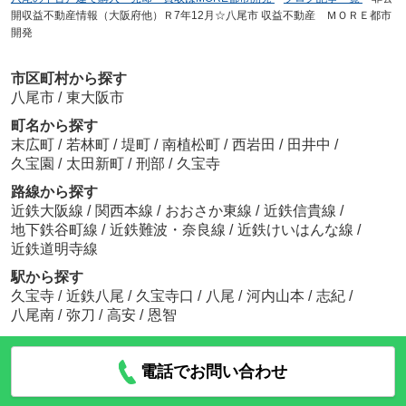
開収益不動産情報（大阪府他）Ｒ7年12月☆八尾市 収益不動産 ＭＯＲＥ都市
開発
市区町村から探す
八尾市
/
東大阪市
町名から探す
末広町
/
若林町
/
堤町
/
南植松町
/
西岩田
/
田井中
/
久宝園
/
太田新町
/
刑部
/
久宝寺
路線から探す
近鉄大阪線
/
関西本線
/
おおさか東線
/
近鉄信貴線
/
地下鉄谷町線
/
近鉄難波・奈良線
/
近鉄けいはんな線
/
近鉄道明寺線
駅から探す
久宝寺
/
近鉄八尾
/
久宝寺口
/
八尾
/
河内山本
/
志紀
/
八尾南
/
弥刀
/
高安
/
恩智
電話でお問い合わせ