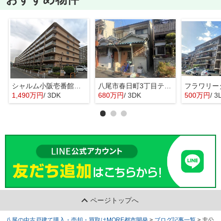
シャルム小阪壱番館 西堤小学校区 近鉄河内小阪駅
八尾市春日町3丁目テラスハウス（オーナーチェンジ）ＪＲ八尾駅八尾駅
1,490万円
/ 3DK
680万円
/ 3DK
500万円
/ 3
ページトップへ
八尾の中古戸建て購入・売却・買取はMORE都市開発
>
ブログ記事一覧
>
非公