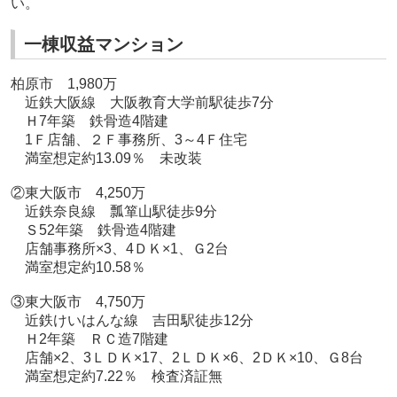
い。
一棟収益マンション
柏原市 1,980万
近鉄大阪線 大阪教育大学前駅徒歩7分
Ｈ7年築 鉄骨造4階建
1Ｆ店舗、２Ｆ事務所、3～4Ｆ住宅
満室想定約13.09％ 未改装
②東大阪市 4,250万
近鉄奈良線 瓢箪山駅徒歩9分
Ｓ52年築 鉄骨造4階建
店舗事務所×3、4ＤＫ×1、Ｇ2台
満室想定約10.58％
③東大阪市 4,750万
近鉄けいはんな線 吉田駅徒歩12分
Ｈ2年築 ＲＣ造7階建
店舗×2、3ＬＤＫ×17、2ＬＤＫ×6、2ＤＫ×10、Ｇ8台
満室想定約7.22％ 検査済証無