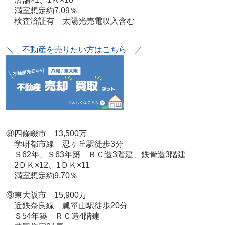
満室想定約7.09％
検査済証有 太陽光売電収入含む
＼ 不動産を売りたい方はこちら ／
⑧四條畷市 13,500万
学研都市線 忍ヶ丘駅徒歩3分
Ｓ62年、Ｓ63年築 ＲＣ造3階建、鉄骨造3階建
2ＤＫ×12、1ＤＫ×11
満室想定約9.70％
⑨東大阪市 15,900万
近鉄奈良線 瓢箪山駅徒歩20分
Ｓ54年築 ＲＣ造4階建