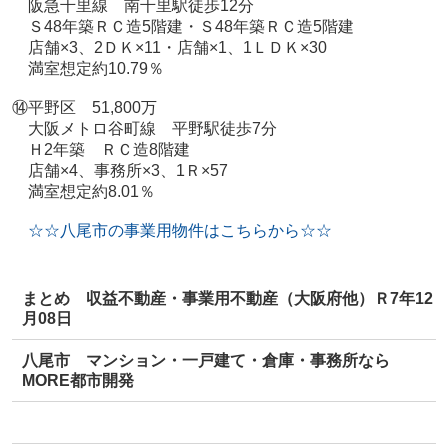
阪急千里線 南千里駅徒歩12分
Ｓ48年築ＲＣ造5階建・Ｓ48年築ＲＣ造5階建
店舗×3、2ＤＫ×11・店舗×1、1ＬＤＫ×30
満室想定約10.79％
⑭平野区 51,800万
大阪メトロ谷町線 平野駅徒歩7分
Ｈ2年築 ＲＣ造8階建
店舗×4、事務所×3、1Ｒ×57
満室想定約8.01％
☆☆八尾市の事業用物件はこちらから☆☆
まとめ 収益不動産・事業用不動産（大阪府他）Ｒ7年12
月08日
八尾市 マンション・一戸建て・倉庫・事務所なら
MORE都市開発