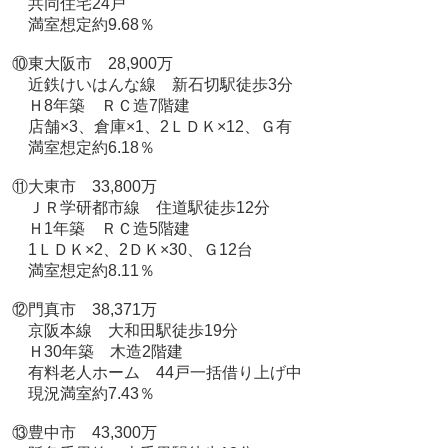
共同住宅24戸
満室想定約9.68％
⑩東大阪市 28,900万
近鉄けいはんな線 新石切駅徒歩3分
Ｈ8年築 ＲＣ造7階建
店舗×3、倉庫×1、2ＬＤＫ×12、Ｇ有
満室想定約6.18％
⑪大東市 33,800万
ＪＲ学研都市線 住道駅徒歩12分
Ｈ1年築 ＲＣ造5階建
1ＬＤＫ×2、2ＤＫ×30、Ｇ12台
満室想定約8.11％
⑫門真市 38,371万
京阪本線 大和田駅徒歩19分
Ｈ30年築 木造2階建
有料老人ホーム 44戸一括借り上げ中
現況満室約7.43％
⑬豊中市 43,300万