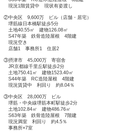
現況1階賃貸中 現状有姿渡し
②中央区 9,600万 ビル（店舗・居宅）
堺筋線日本橋駅徒歩5分
土地40.55㎡ 建物126.08㎡
S47年築 鉄骨造陸屋根 4階建
現況空き
店舗1 事務所1 住居2
③摂津市 45,000万 寄宿舎
JR京都線千里丘駅徒歩2分
土地750.41㎡ 建物1523.40㎡
S44年築 RC造陸屋根 4階建
現況賃貸中 利回り 約8.04％
③中央区 28,000万 ビル
堺筋・中央線堺筋本町駅徒歩2分
土地102.84㎡ 建物486.76㎡
S63年築 鉄骨造陸屋根 7階建
現況満室 利回り 約4.5％
事務所×7室