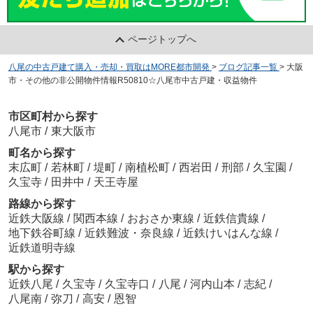
ページトップへ
八尾の中古戸建て購入・売却・買取はMORE都市開発
>
ブログ記事一覧
>
大阪
市・その他の非公開物件情報R50810☆八尾市中古戸建・収益物件
市区町村から探す
八尾市
/
東大阪市
町名から探す
末広町
/
若林町
/
堤町
/
南植松町
/
西岩田
/
刑部
/
久宝園
/
久宝寺
/
田井中
/
天王寺屋
路線から探す
近鉄大阪線
/
関西本線
/
おおさか東線
/
近鉄信貴線
/
地下鉄谷町線
/
近鉄難波・奈良線
/
近鉄けいはんな線
/
近鉄道明寺線
駅から探す
近鉄八尾
/
久宝寺
/
久宝寺口
/
八尾
/
河内山本
/
志紀
/
八尾南
/
弥刀
/
高安
/
恩智