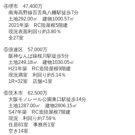
④堺市 47,400万
南海高野線百舌鳥八幡駅徒歩7分
土地292.00㎡ 建物1000.57㎡
2021年築 RC陸屋根5階建
現況表面利回り約3.80％
全27室
⑤浪速区 57,000万
阪神なんば線桜川駅徒歩5分
土地249.18㎡ 建物1030.05㎡
H21年築 RC造陸屋根9階建
現況満室 利回り約5.14％
1R×32室 店舗×1室
⑥茨木市 62,500万
大阪モノレール公園東口駅徒歩14分
土地1287.00㎡ 建物2806.15㎡
S47年築 RC造陸屋根7階建
現況 利回り約7.59％
住居81室 事務所1室
空き14室