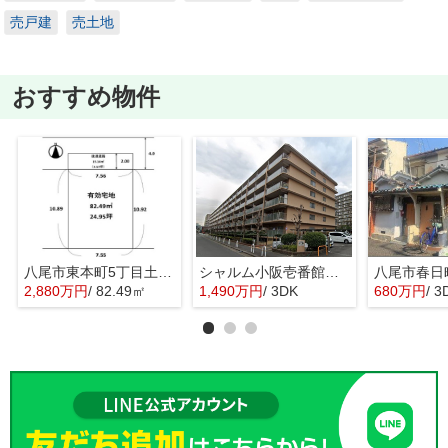
売戸建
売土地
おすすめ物件
八尾市東本町5丁目土地 八尾小学校区 近鉄八尾駅
シャルム小阪壱番館 西堤小学校区 近鉄河内小阪駅
2,880万円
/ 82.49㎡
1,490万円
/ 3DK
680万円
/ 3