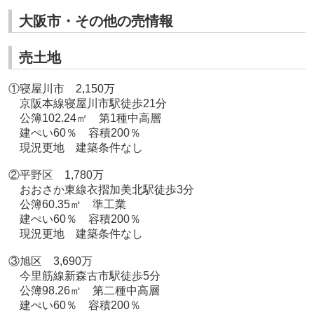
大阪市・その他の売情報
売土地
①寝屋川市 2,150万
京阪本線寝屋川市駅徒歩21分
公簿102.24㎡ 第1種中高層
建ぺい60％ 容積200％
現況更地 建築条件なし
②平野区 1,780万
おおさか東線衣摺加美北駅徒歩3分
公簿60.35㎡ 準工業
建ぺい60％ 容積200％
現況更地 建築条件なし
③旭区 3,690万
今里筋線新森古市駅徒歩5分
公簿98.26㎡ 第二種中高層
建ぺい60％ 容積200％