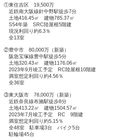
①東住吉区 19,500万
近鉄南大阪線針中野駅徒歩7分
土地416.45㎡ 建物785.37㎡
S54年築 SRC陸屋根5階建
現況利回り約6.3％
全13室
②豊中市 80,000万（新築）
阪急宝塚線豊中駅徒歩5分
土地320.43㎡ 建物1176.06㎡
2023年9月竣工予定 RC陸屋根10階建
満室想定利回り約4.56％
全36室
③東大阪市 78,000万（新築）
近鉄奈良線布施駅徒歩8分
土地413.22㎡ 建物1504.57㎡
2023年7月竣工予定 RC 9階建
満室想定利回り約5.15％
全48室 駐車場3台 バイク5台
駐輪場45台