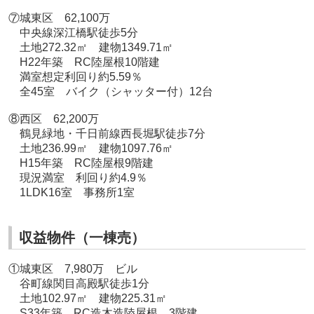
⑦城東区 62,100万
中央線深江橋駅徒歩5分
土地272.32㎡ 建物1349.71㎡
H22年築 RC陸屋根10階建
満室想定利回り約5.59％
全45室 バイク（シャッター付）12台
⑧西区 62,200万
鶴見緑地・千日前線西長堀駅徒歩7分
土地236.99㎡ 建物1097.76㎡
H15年築 RC陸屋根9階建
現況満室 利回り約4.9％
1LDK16室 事務所1室
収益物件（一棟売）
①城東区 7,980万 ビル
谷町線関目高殿駅徒歩1分
土地102.97㎡ 建物225.31㎡
S33年築 RC造木造陸屋根 3階建