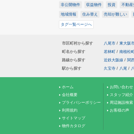
非公開物件
収益物件
投資
不動産
地域情報
住み替え
売却が難しい
タグ一覧ページへ
市区町村から探す
八尾市
/
東大阪
町名から探す
若林町
/
南植松
路線から探す
近鉄大阪線
/
関
駅から探す
久宝寺
/
八尾
/
ホーム
お問い合わせ
会社概要
スタッフ紹介
プライバシーポリシー
周辺施設検索
利用規約
お客様の声
サイトマップ
物件カタログ