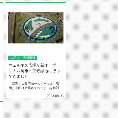
八尾市 地域情報
ウェルネス広場が新オープ
ン！八尾市久宝寺緑地に行っ
てきました...
（写真：大阪府ホームページより引
用）今回は八尾市でお住まいを検討中
の方への参考情報として、久宝寺緑
4
2023-08-08
地...