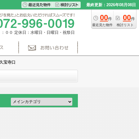
最終更新：2026年08月08日
00
00
件
件
最近見た物件
検討リスト
８：００
定休日：水曜日・日曜日・祝祭日
:久宝寺口