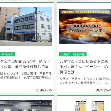
物件紹介
八尾市 地域情報
久宝寺口駅前53.24坪 Ｍ’ｓビ
八尾市久宝寺口駅高架下にあ
ル佐堂 事務所仕様貸しで募...
るパン屋さん「ペーシェ」の
特徴とは...
M’ｓビル佐堂 ３階約53坪 事務所仕
様で募集開始！ 久宝寺口駅前所在地
今回は、八尾市にお住まいを検討中の
： 八尾市佐堂町3-1-5...
方のお出かけの参考情報として、八尾
市佐堂町近鉄久宝寺口駅高架下にあ...
2026-06-15
2024-12-2