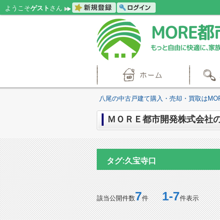
ようこそ
ゲスト
さん
八尾の中古戸建て購入・売却・買取はMO
ＭＯＲＥ都市開発株式会社の
タグ:久宝寺口
7
1-7
該当公開件数
件
件表示