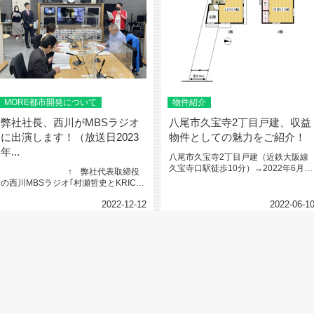
MORE都市開発について
物件紹介
弊社社長、西川がMBSラジオ
八尾市久宝寺2丁目戸建、収益
に出演します！（放送日2023
物件としての魅力をご紹介！
年...
八尾市久宝寺2丁目戸建（近鉄大阪線
久宝寺口駅徒歩10分）→2022年6月27
↑ 弊社代表取締役
日成約となりました。多く...
の西川MBSラジオ｢村瀬哲史とKRIC！
不動産の時間。｣に弊社代表...
2022-12-12
2022-06-1