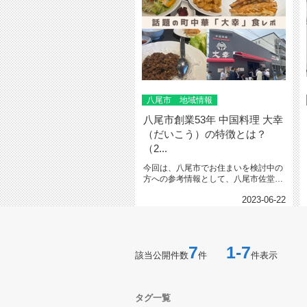
八尾市 地域情報
八尾市創業53年 中国料理 大幸
（だいこう）の特徴とは？
（2...
今回は、八尾市でお住まいを検討中の
方への参考情報として、八尾市佐堂町
にある創業53年の老舗「中国料理...
2023-06-22
7
1-7
該当公開件数
件
件表示
タグ一覧