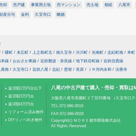
売却
売戸建
事業用土地
売マンション
売土地
相続
八尾市
財産分与
金利
久宝寺口
離婚
市
町
/
曙町
/
末広町
/
上之島町北
/
南久宝寺
/
渋川町
/
光南町
/
志紀町南
/
本町
西本線
/
おおさか東線
/
近鉄難波・奈良線
/
地下鉄谷町線
/
近鉄信貴線
八尾南
/
久宝寺口
/
近鉄八尾
/
志紀
/
恩智
/
長原
/
ＪＲ河内永和
/
法善寺
八尾の中古戸建て購入・売却・買取はM
返済額2万円台以下
返済額3万円台
大阪府八尾市美園町３丁目93番地 （久宝寺口
返済額4万円台
TEL:072-996-0019
リフォーム済み物件
FAX:072-996-0028
DIYリノベ向き物件
Copyright(c) ＭＯＲＥ都市開発株式会社
All Rights Reserved.