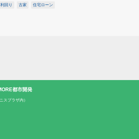
利回り
古家
住宅ローン
ORE都市開発
テニスプラザ内）