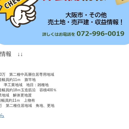
情報 ↓↓
780万 第二種中高層住居専用地域
道幅員約11ｍ 旗竿地
0万 準工業地域 地目：雑種地
道幅員約18ｍ玉造筋沿 容積400％
商業地域 解体更地渡
道幅員約11ｍ 上物有
00万 第二種住居地域 角地、更地
ら