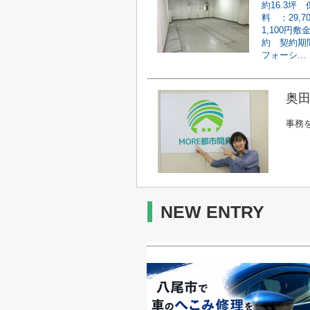
約16.3
料 ：29,
1,100円
約 契約期
フォーシ...
奥田
事務
NEW ENTRY