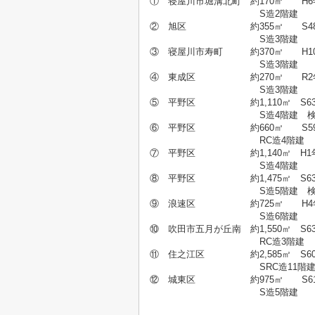
① 寝屋川市堀溝北町 約170㎡ H6
S造2階建 2
② 旭区 約355㎡ S48年築 
S造3階建 5
③ 寝屋川市寿町 約370㎡ H10
S造3階建 9
④ 東成区 約270㎡ R2年築
S造3階建 11
⑤ 平野区 約1,110㎡ S63年
S造4階建 検査済証有
⑥ 平野区 約660㎡ S59年
RC造4階建 1
⑦ 平野区 約1,140㎡ H1年
S造4階建 22
⑧ 平野区 約1,475㎡ S63年
S造5階建 検査済証なし
⑨ 浪速区 約725㎡ H4年
S造6階建 30
⑩ 吹田市五月が丘南 約1,550㎡ S6
RC造3階建 3
⑪ 住之江区 約2,585㎡ S60年
SRC造11階建 検査済証
⑫ 城東区 約975㎡ S6
S造5階建 