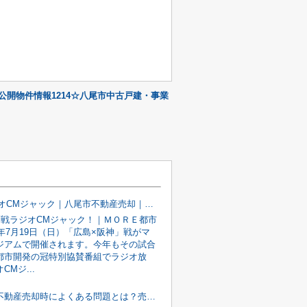
公開物件情報1214☆八尾市中古戸建・事業
MBSラジオCMジャック｜八尾市不動産売却｜MORE都市開発｜2026年7月19日17時59分放送開始！！
神戦ラジオCMジャック！｜ＭＯＲＥ都市
6年7月19日（日）「広島×阪神」戦がマ
ジアムで開催されます。今年もその試合
E都市開発の冠特別協賛番組でラジオ放
CMジ...
八尾市で不動産売却時によくある問題とは？売却前に確認したい7つのポイント