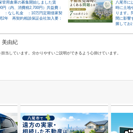
坪 保管用倉庫の募集開始しました賃
八尾市に
700円（内、消費税2,700円）共益費：
時に土地
敷金 ：なし礼金 ：10万円定期借家契
ります。
間2年 再契約相談保証会社加入要：
間に影響
握しておけ
 美由紀
を担当しています。分かりやすいご説明ができるよう心掛けています。