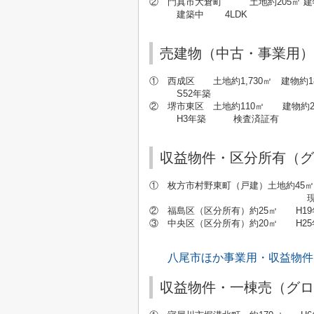
② 門真市大倉町 土地約205㎡ 建物
建築中 4LDK 3
売建物（中古・事業用）
① 西成区 土地約1,730㎡ 建物約1
S52年築 価
② 堺市東区 土地約110㎡ 建物約24
H3年築 検査済証有 5
収益物件・区分所有（グ
① 枚方市村野東町（戸建）土地約45㎡
現況年収調査中
② 福島区（区分所有）約25㎡ H19年
③ 中央区（区分所有）約20㎡ H25年
八尾市ほか事業用・収益物件
収益物件・一棟売（グロ