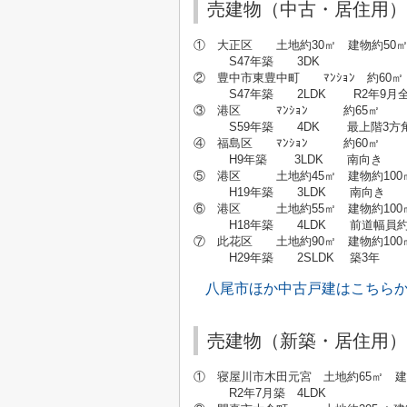
売建物（中古・居住用）
① 大正区 土地約30㎡ 建物約50㎡ 
S47年築 3DK
② 豊中市東豊中町 ﾏﾝｼｮﾝ 約60㎡
S47年築 2LDK R2年9月全面改
③ 港区 ﾏﾝｼｮﾝ 約65㎡
S59年築 4DK 最上階3方角部
④ 福島区 ﾏﾝｼｮﾝ 約60㎡
H9年築 3LDK 南向き
⑤ 港区 土地約45㎡ 建物約100
H19年築 3LDK 南向き
⑥ 港区 土地約55㎡ 建物約100
H18年築 4LDK 前道幅員約15
⑦ 此花区 土地約90㎡ 建物約100
H29年築 2SLDK 築3年
八尾市ほか中古戸建はこちら
売建物（新築・居住用）
① 寝屋川市木田元宮 土地約65㎡ 建
R2年7月築 4LDK 