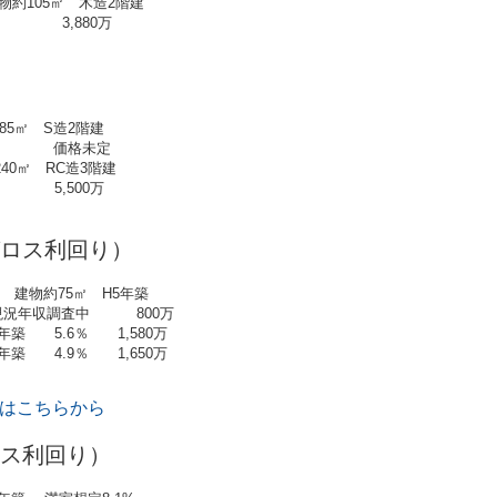
約105㎡ 木造2階建
,880万
85㎡ S造2階建
格未定
0㎡ RC造3階建
,500万
ロス利回り）
 建物約75㎡ H5年築
 800万
築 5.6％ 1,580万
築 4.9％ 1,650万
はこちらから
ス利回り）