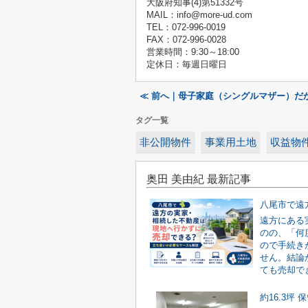
大阪府知事(4)第51332号
MAIL：info@more-ud.com
TEL：072-996-0019
FAX：072-996-0028
営業時間：9:30～18:00
定休日：毎週日曜日
≪ 前へ｜母子家庭（シングルマザー）だ
タグ一覧
非公開物件
事業用土地
収益物
奥田 美由紀 最新記事
遠方にある
のの、「何
ので手続き
せん。結論
ても売却でき