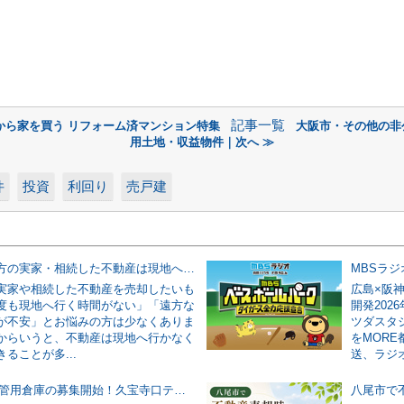
記事一覧
から家を買う リフォーム済マンション特集
大阪市・その他の非
用土地・収益物件｜次へ ≫
件
投資
利回り
売戸建
八尾市で遠方の実家・相続した不動産は現地へ行かずに売却できる？立ち会いが必要なケースも解説
実家や相続した不動産を売却したいも
広島×阪
度も現地へ行く時間がない」「遠方な
開発202
が不安」とお悩みの方は少なくありま
ツダスタ
からいうと、不動産は現地へ行かなく
をMOR
ることが多...
送、ラジオ
約16.3坪 保管用倉庫の募集開始！久宝寺口テニスプラザ2階 近鉄久宝寺口駅徒歩7分