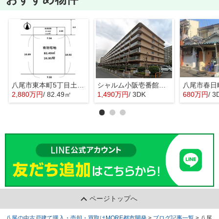
八尾市東本町5丁目土地 八尾小学校区 近鉄八尾駅
シャルム小阪壱番館 西堤小学校区 近鉄河内小阪駅
2,880万円
/ 82.49㎡
1,490万円
/ 3DK
680万円
/ 3
ページトップへ
八尾の中古戸建て購入・売却・買取はMORE都市開発
>
ブログ記事一覧
>
八尾