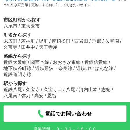
市の空き家売却｜更地にする前に知っておきたいポイント
市区町村から探す
八尾市
/
東大阪市
町名から探す
末広町
/
若林町
/
堤町
/
南植松町
/
西岩田
/
刑部
/
久宝園
/
久宝寺
/
田井中
/
天王寺屋
路線から探す
近鉄大阪線
/
関西本線
/
おおさか東線
/
近鉄信貴線
/
地下鉄谷町線
/
近鉄難波・奈良線
/
近鉄けいはんな線
/
近鉄道明寺線
駅から探す
近鉄八尾
/
久宝寺
/
久宝寺口
/
八尾
/
河内山本
/
志紀
/
八尾南
/
弥刀
/
高安
/
恩智
電話でお問い合わせ
営業時間：
９：３０－１８：００